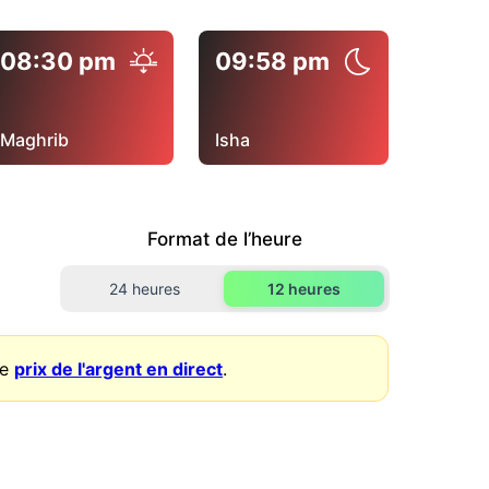
08:30 pm
09:58 pm
Maghrib
Isha
Format de l’heure
24 heures
12 heures
le
prix de l'argent en direct
.