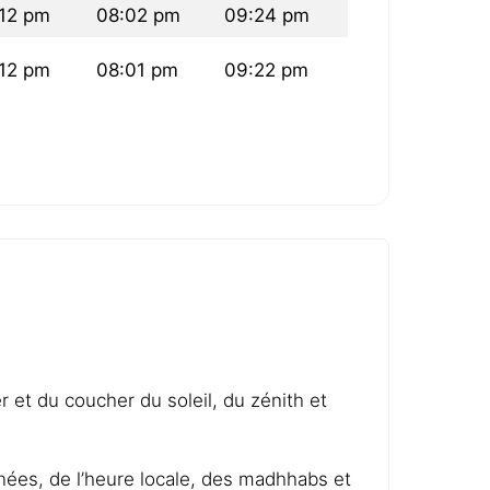
12 pm
08:02 pm
09:24 pm
12 pm
08:01 pm
09:22 pm
er et du coucher du soleil, du zénith et
nnées, de l’heure locale, des madhhabs et