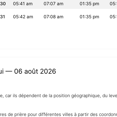
30
05:41 am
07:07 am
01:35 pm
05:
31
05:42 am
07:08 am
01:35 pm
05:
hui — 06 août 2026
lle, car ils dépendent de la position géographique, du lev
res de prière pour différentes villes à partir des coordo