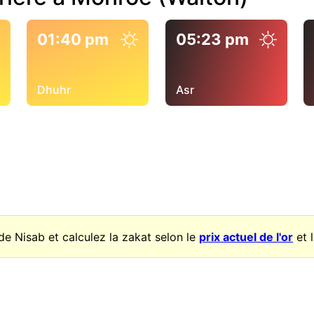
01:40 pm
05:23 pm
Dhuhr
Asr
de Nisab et calculez la zakat selon le
prix actuel de l'or
et 