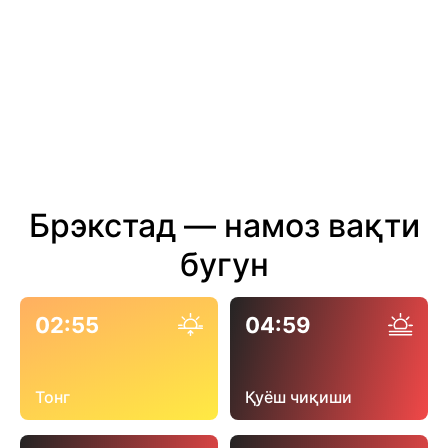
Брэкстад — намоз вақти
бугун
02:55
04:59
Тонг
Қуёш чиқиши