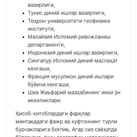
вазирлиги,
Тунис диний ишлар вазирлиги,
Теҳрон университети геофизика
институти,
Малайзия Исломий ривожланиш
департаменти,
Индонезия диний ишлар вазирлиги,
Сингапур Исломий диний маслаҳат
кенгаши,
Франция мусулмон диний ишлари
бўйича кенгаши,
Шиа Жаъфарий мазҳабининг икки ўн
иккиликлари.
Ҳисоб-китоблардаги фарқлар
минтақадаги фажр ва хуфтоннинг турли
бурчакларига боғлиқ. Агар сиз саёҳатда