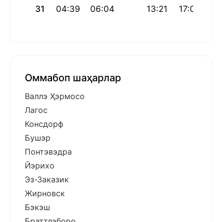
31
04:39
06:04
13:21
17:04
20
Оммабоп шаҳарлар
Валлэ Ҳэрмосо
Лагос
Консдорф
Бушэр
Понтэвэдра
Йэрихо
Эз-Заказик
Жирновск
Бэкэш
Браттлэборо