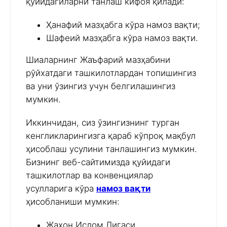
қуйидагиларни танлаш кифоя қилади:
Ҳанафий мазҳабга кўра намоз вақти;
Шафеий мазҳабга кўра намоз вақти.
Шиаларнинг Жаъфарий мазҳабини
рўйхатдаги ташкилотлардан топишингиз
ва уни ўзингиз учун белгилашингиз
мумкин.
Иккинчидан, сиз ўзингизнинг турган
кенгликларингизга қараб кўпроқ мақбул
ҳисоблаш усулини танлашингиз мумкин.
Бизнинг веб-сайтимизда қуйидаги
ташкилотлар ва конвенциялар
усулларига кўра
намоз вақти
ҳисобланиши мумкин:
Жаҳон Ислом Лигаси,