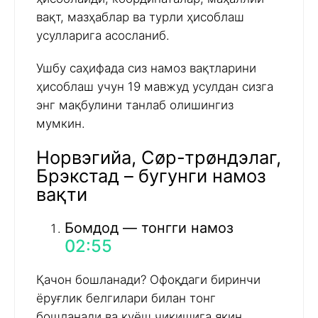
вақт, мазҳаблар ва турли ҳисоблаш
усулларига асосланиб.
Ушбу саҳифада сиз намоз вақтларини
ҳисоблаш учун 19 мавжуд усулдан сизга
энг мақбулини танлаб олишингиз
мумкин.
Норвэгийа, Сøр-трøндэлаг,
Брэкстад – бугунги намоз
вақти
Бомдод — тонгги намоз
02:55
Қачон бошланади? Офоқдаги биринчи
ёруғлик белгилари билан тонг
бошланади ва қуёш чиқишига яқин