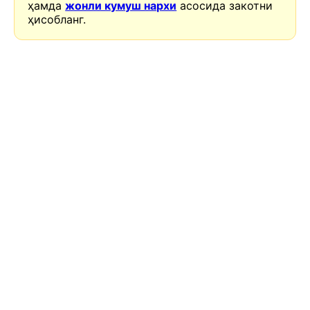
ҳамда
жонли кумуш нархи
асосида закотни
ҳисобланг.