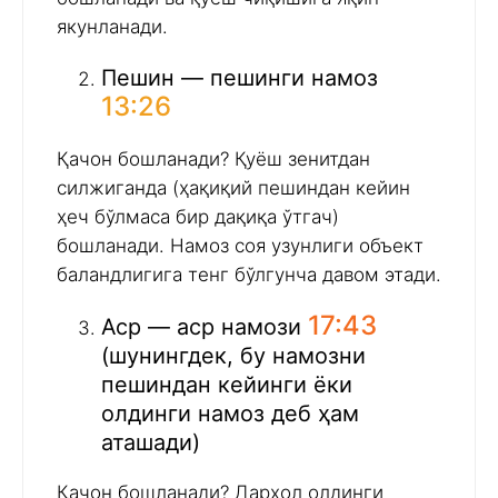
якунланади.
Пешин — пешинги намоз
13:26
Қачон бошланади? Қуёш зенитдан
силжиганда (ҳақиқий пешиндан кейин
ҳеч бўлмаса бир дақиқа ўтгач)
бошланади. Намоз соя узунлиги объект
баландлигига тенг бўлгунча давом этади.
17:43
Аср — аср намози
(шунингдек, бу намозни
пешиндан кейинги ёки
олдинги намоз деб ҳам
аташади)
Қачон бошланади? Дарҳол олдинги