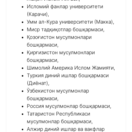
Исломий фанлар университети
(Карачи),
Умм ал-Кура университети (Макка),
Миср тадқиқотлар бошқармаси,
Қозоғистон мусулмонлари
бошқармаси,
Қирғизистон мусулмонлари
бошқармаси,
Шимолий Америка Ислом Жамияти,
Туркия диний ишлар бошқармаси
(Диёнат),
Ўзбекистон мусулмонлар
бошқармаси,
Россия мусулмонлар бошқармаси,
Татаристон Республикаси
мусулмонлар бошқармаси,
Алжир диний ишлар ва вакфлар