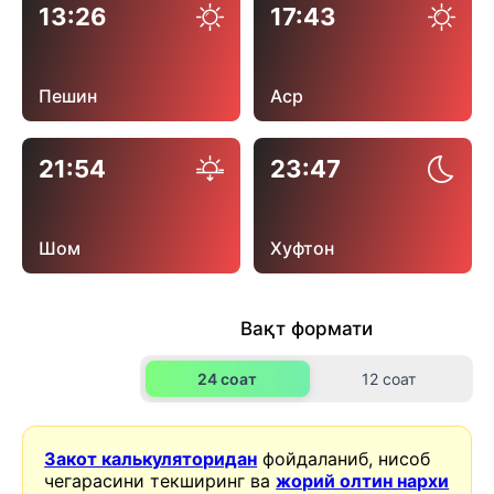
13:26
17:43
Пешин
Аср
21:54
23:47
Шом
Хуфтон
Вақт формати
24 соат
12 соат
Закот калькуляторидан
фойдаланиб, нисоб
чегарасини текширинг ва
жорий олтин нархи