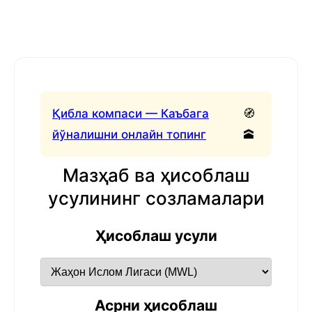
Қибла компаси — Каъбага
🧭
йўналишни онлайн топинг
🕋
Мазҳаб ва ҳисоблаш
усулининг созламалари
Ҳисоблаш усули
Асрни ҳисоблаш