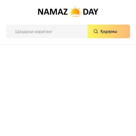
Қидириш