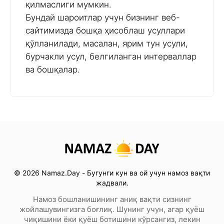
қилмаслиги мумкин.
Бундай шароитлар учун бизнинг веб-
сайтимизда бошқа ҳисоблаш усуллари
қўлланилади, масалан, ярим тун усули,
бурчакли усул, белгиланган интерваллар
ва бошқалар.
© 2026 Namaz.Day - Бугунги кун ва ой учун намоз вақти
жадвали.
Намоз бошланишининг аниқ вақти сизнинг
жойлашувингизга боғлиқ. Шунинг учун, агар қуёш
чиқишини ёки қуёш ботишини кўрсангиз, лекин