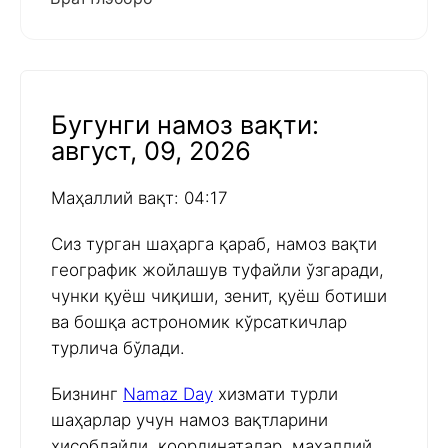
Бугунги намоз вақти:
август, 09, 2026
Маҳаллий вақт: 04:17
Сиз турган шаҳарга қараб, намоз вақти
географик жойлашув туфайли ўзгаради,
чунки қуёш чиқиши, зенит, қуёш ботиши
ва бошқа астрономик кўрсаткичлар
турлича бўлади.
Бизнинг
Namaz Day
хизмати турли
шаҳарлар учун намоз вақтларини
ҳисоблайди, координаталар, маҳаллий