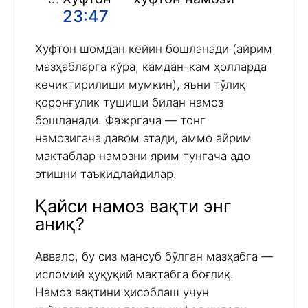
23:47
Хуфтон шомдан кейин бошланади (айрим
мазҳабларга кўра, камдан-кам ҳолларда
кечиктирилиши мумкин), яъни тўлиқ
қоронғулик тушиши билан намоз
бошланади. Фажргача — тонг
намозигача давом этади, аммо айрим
мактаблар намозни ярим тунгача адо
этишни таъкидлайдилар.
Қайси намоз вақти энг
аниқ?
Аввало, бу сиз мансуб бўлган мазҳабга —
исломий ҳуқуқий мактабга боғлиқ.
Намоз вақтини ҳисоблаш учун