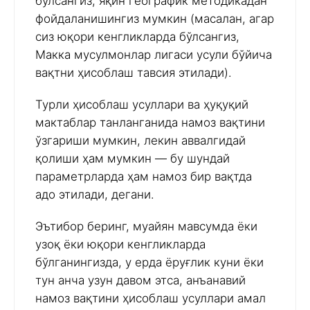
бўлсангиз, яқин географик методикадан
фойдаланишингиз мумкин (масалан, агар
сиз юқори кенгликларда бўлсангиз,
Макка мусулмонлар лигаси усули бўйича
вақтни ҳисоблаш тавсия этилади).
Турли ҳисоблаш усуллари ва ҳуқуқий
мактаблар танланганида намоз вақтини
ўзгариши мумкин, лекин аввалгидай
қолиши ҳам мумкин — бу шундай
параметрларда ҳам намоз бир вақтда
адо этилади, дегани.
Эътибор беринг, муайян мавсумда ёки
узоқ ёки юқори кенгликларда
бўлганингизда, у ерда ёруғлик куни ёки
тун анча узун давом этса, анъанавий
намоз вақтини ҳисоблаш усуллари амал