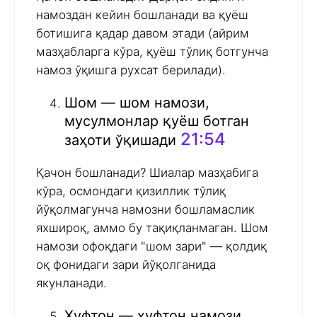
намоздан кейин бошланади ва қуёш
ботишига қадар давом этади (айрим
мазҳабларга кўра, қуёш тўлиқ ботгунча
намоз ўқишга рухсат берилади).
Шом — шом намози,
мусулмонлар қуёш ботган
21:54
заҳоти ўқишади
Қачон бошланади? Шиалар мазҳабига
кўра, осмондаги қизиллик тўлиқ
йўқолмагунча намозни бошламаслик
яхшироқ, аммо бу тақиқланмаган. Шом
намози офоқдаги "шом зари" — қолдиқ
оқ фонидаги зари йўқолганида
якунланади.
Хуфтон — хуфтон намози