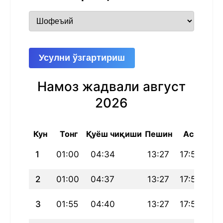
Усулни ўзгартириш
Намоз жадвали август
2026
Кун
Тонг
Қуёш чиқиши
Пешин
Аср
Ш
1
01:00
04:34
13:27
17:54
22
2
01:00
04:37
13:27
17:53
22
3
01:55
04:40
13:27
17:51
22