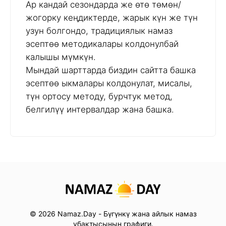
Ар кандай сезондарда же өтө төмөн/
жогорку кеңдиктерде, жарык күн же түн
узун болгондо, традициялык намаз
эсептөө методикалары колдонулбай
калышы мүмкүн.
Мындай шарттарда биздин сайтта башка
эсептөө ыкмалары колдонулат, мисалы,
түн ортосу методу, бурчтук метод,
белгилүү интервалдар жана башка.
© 2026 Namaz.Day - Бүгүнкү жана айлык намаз
убактысынын графиги.