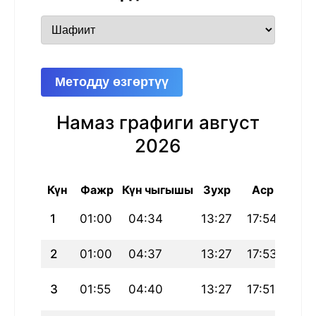
Методду өзгөртүү
Намаз графиги август
2026
Күн
Фажр
Күн чыгышы
Зухр
Аср
Маг
1
01:00
04:34
13:27
17:54
22:
2
01:00
04:37
13:27
17:53
22:
3
01:55
04:40
13:27
17:51
22: