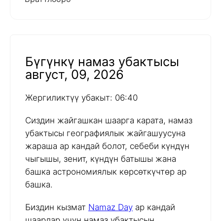
Бүгүнкү намаз убактысы
август, 09, 2026
Жергиликтүү убакыт: 06:40
Сиздин жайгашкан шаарга карата, намаз
убактысы географиялык жайгашуусуна
жараша ар кандай болот, себеби күндүн
чыгышы, зенит, күндүн батышы жана
башка астрономиялык көрсөткүчтөр ар
башка.
Биздин кызмат
Namaz Day
ар кандай
шаарлар үчүн намаз убактысын