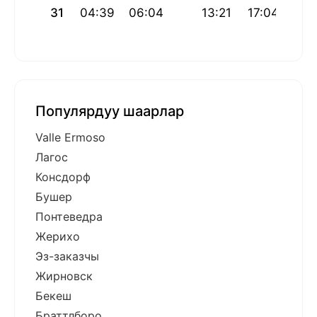
31
04:39
06:04
13:21
17:04
20:
Популярдуу шаарлар
Valle Ermoso
Лагос
Консдорф
Бушер
Понтеведра
Жерихо
Эз-заказчы
Жирновск
Бекеш
Браттлборо