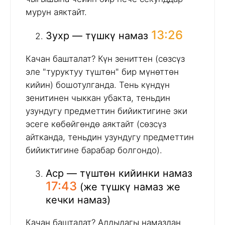
мурун аяктайт.
13:26
Зухр — түшкү намаз
Качан башталат? Күн зениттен (сөзсүз
эле "туруктуу түштөн" бир мүнөттөн
кийин) бошотулганда. Тень күндүн
зенитинен чыккан убакта, теньдин
узундугу предметтин бийиктигине эки
эсеге көбөйгөндө аяктайт (сөзсүз
айтканда, теньдин узундугу предметтин
бийиктигине барабар болгондо).
Аср — түштөн кийинки намаз
17:43
(же түшкү намаз же
кечки намаз)
Качан башталат? Алдыдагы намаздан