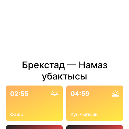
Брекстад — Намаз
убактысы
02:55
04:59
Фажр
Күн чыгышы