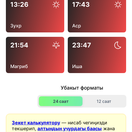
13:26
17:43
Зухр
Аср
21:54
23:47
Магриб
Иша
Убакыт форматы
24 саат
12 саат
Зекет калькулятору
— нисаб чегиңизди
текшерип,
алтындын учурдагы баасы
жана