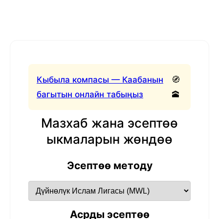
Кыбыла компасы — Каабанын
🧭
багытын онлайн табыңыз
🕋
Мазхаб жана эсептөө
ыкмаларын жөндөө
Эсептөө методу
Асрды эсептөө