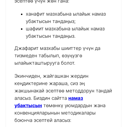
эсептөө үчүн жөн гана:
ханафит мазхабына ылайык намаз
убактысын тандаңыз;
шафиит мазхабына ылайык намаз
убактысын тандаңыз.
Джафарит мазхабы шииттер үчүн да
тизмеден табылып, өзүңүзгө
ылайыкташтырууга болот.
Экинчиден, жайгашкан жердин
кеңдиктерине жараша, сиз эң
жакшынакай эсептөө методдорун тандай
аласыз. Биздин сайтта
намаз
убактысын
төмөнкү уюмдардын жана
конвенцияларынын методикалары
боюнча эсептей аласыз: