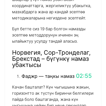
координаттарга, жергиликтүү убакытка,
мазхабдарга жана ар кандай эсептөө
методикаларына негиздене эсептейт.
Бул бетте сиз 19 бар болгон намазды
эсептөө методдорунун ичинен эң
ылайыктуу усулду тандай аласыз.
Норвегия, Сор-Тронделаг,
Брекстад – бүгүнкү намаз
убактысы
02:55
Фаджр — таңкы намаз
Качан башталат? Күн чыгышына жакын,
горизонтто ак түстүн биринчи белгилери
пайда боло баштаганда, жана күн
чыгышына чейин бир нече секунддар