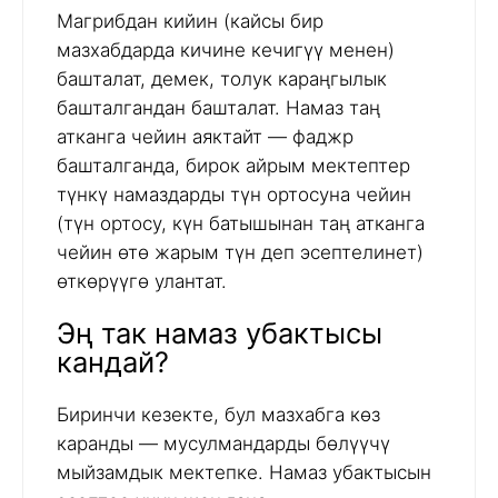
Магрибдан кийин (кайсы бир
мазхабдарда кичине кечигүү менен)
башталат, демек, толук караңгылык
башталгандан башталат. Намаз таң
атканга чейин аяктайт — фаджр
башталганда, бирок айрым мектептер
түнкү намаздарды түн ортосуна чейин
(түн ортосу, күн батышынан таң атканга
чейин өтө жарым түн деп эсептелинет)
өткөрүүгө улантат.
Эң так намаз убактысы
кандай?
Биринчи кезекте, бул мазхабга көз
каранды — мусулмандарды бөлүүчү
мыйзамдык мектепке. Намаз убактысын