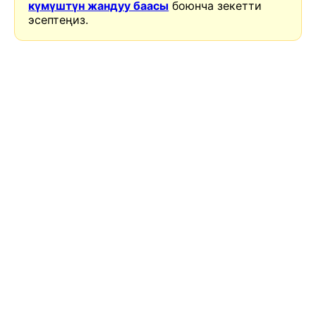
күмүштүн жандуу баасы
боюнча зекетти
эсептеңиз.