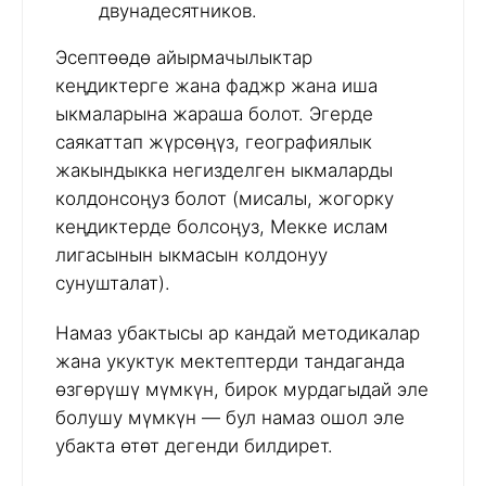
двунадесятников.
Эсептөөдө айырмачылыктар
кеңдиктерге жана фаджр жана иша
ыкмаларына жараша болот. Эгерде
саякаттап жүрсөңүз, географиялык
жакындыкка негизделген ыкмаларды
колдонсоңуз болот (мисалы, жогорку
кеңдиктерде болсоңуз, Мекке ислам
лигасынын ыкмасын колдонуу
сунушталат).
Намаз убактысы ар кандай методикалар
жана укуктук мектептерди тандаганда
өзгөрүшү мүмкүн, бирок мурдагыдай эле
болушу мүмкүн — бул намаз ошол эле
убакта өтөт дегенди билдирет.