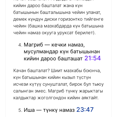
кийин дароо башталат жана күн
батышынын башталышына чейин уланат,
демек күндүн диски горизонтко тийгенге
чейин (башка мазхабдарда күн батышына
чейин намаз окууга уруксат берилет).
Магриб — кечки намаз,
мусулмандар күн батышынан
21:54
кийин дароо башташат
Качан башталат? Шиит мазхабы боюнча,
күн батышынан кийин кызыл түстүн
исчези күтүү сунушталат, бирок бул тыюу
салынган эмес. Магриб түнкү жарыктагы
калдыктар жоголгондон кийин аяктайт.
23:47
Иша — түнкү намаз