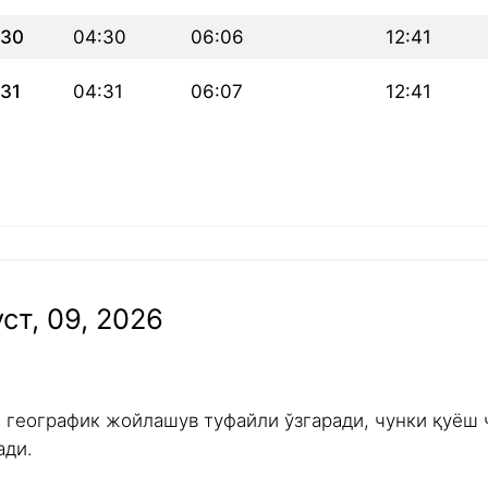
30
04:30
06:06
12:41
31
04:31
06:07
12:41
ст, 09, 2026
и географик жойлашув туфайли ўзгаради, чунки қуёш 
ади.