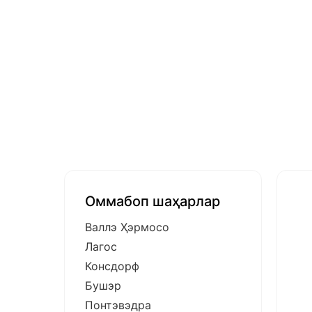
Оммабоп шаҳарлар
Валлэ Ҳэрмосо
Лагос
Консдорф
Бушэр
Понтэвэдра