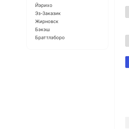
Йэрихо
Эз-Заказик
Жирновск
Бэкэш
Браттлэборо