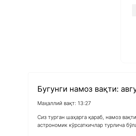
Бугунги намоз вақти: авгу
Маҳаллий вақт: 13:27
Сиз турган шаҳарга қараб, намоз вақт
астрономик кўрсаткичлар турлича бўл