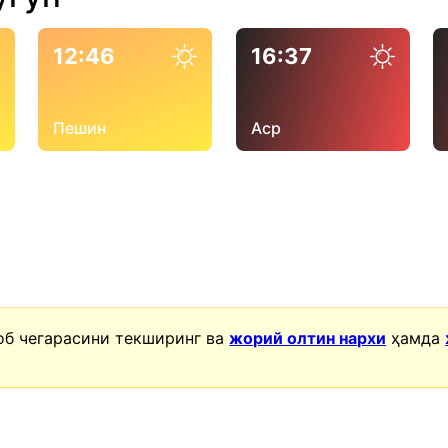
12:46
16:37
Пешин
Аср
об чегарасини текширинг ва
жорий олтин нархи
ҳамда