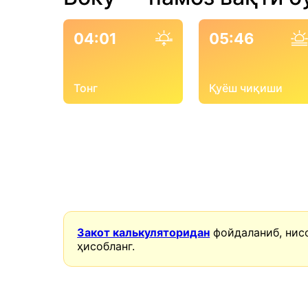
04:01
05:46
Тонг
Қуёш чиқиши
Закот калькуляторидан
фойдаланиб, нис
ҳисобланг.