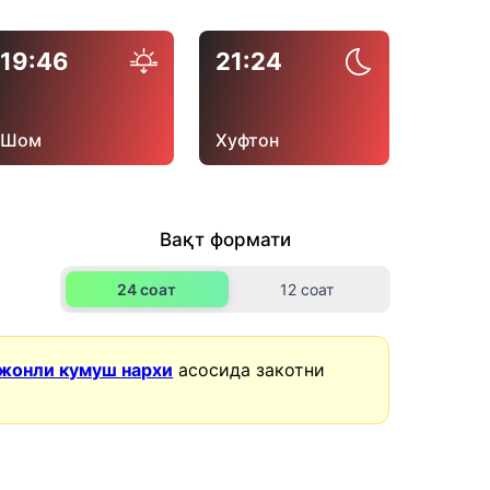
19:46
21:24
Шом
Хуфтон
Вақт формати
24 соат
12 соат
жонли кумуш нархи
асосида закотни