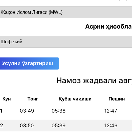
Асрни ҳисобл
Усулни ўзгартириш
Намоз жадвали авг
Кун
Тонг
Қуёш чиқиши
Пешин
1
03:49
05:38
12:47
2
03:50
05:39
12:46