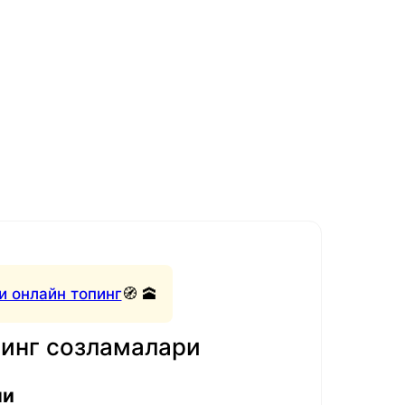
и онлайн топинг
🧭 🕋
нинг созламалари
ли