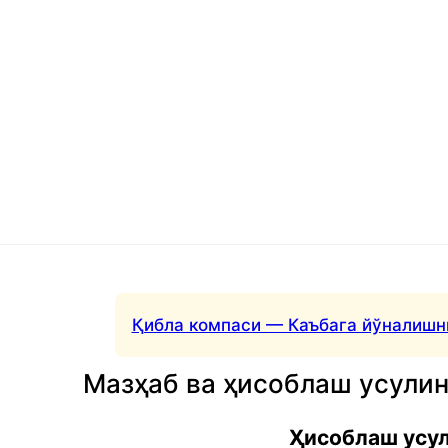
Қибла компаси — Каъбага йўналишн
Мазҳаб ва ҳисоблаш усули
Ҳисоблаш усу