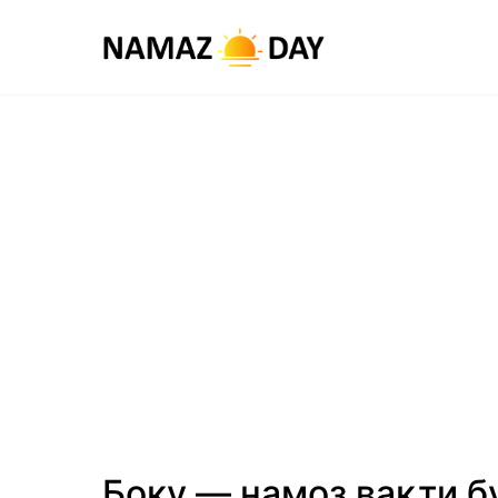
Боку — намоз вақти б