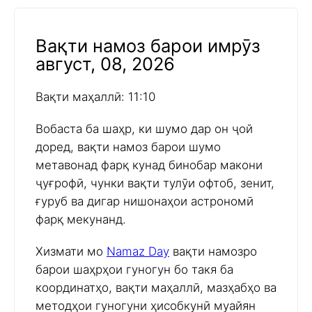
Вақти намоз барои имрӯз
август, 08, 2026
Вақти маҳаллӣ: 11:10
Вобаста ба шаҳр, ки шумо дар он ҷой
доред, вақти намоз барои шумо
метавонад фарқ кунад бинобар макони
ҷуғрофӣ, чунки вақти тулӯи офтоб, зенит,
ғуруб ва дигар нишонаҳои астрономӣ
фарқ мекунанд.
Хизмати мо
Namaz Day
вақти намозро
барои шаҳрҳои гуногун бо такя ба
координатҳо, вақти маҳаллӣ, мазҳабҳо ва
методҳои гуногуни ҳисобкунӣ муайян