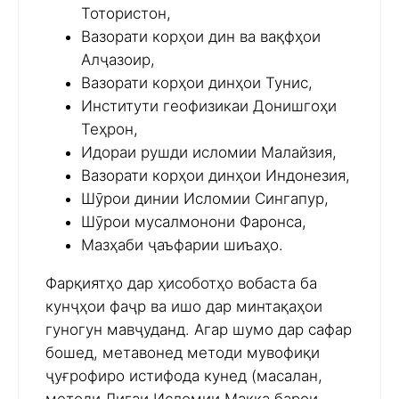
Тотористон,
Вазорати корҳои дин ва вақфҳои
Алҷазоир,
Вазорати корҳои динҳои Тунис,
Институти геофизикаи Донишгоҳи
Теҳрон,
Идораи рушди исломии Малайзия,
Вазорати корҳои динҳои Индонезия,
Шӯрои динии Исломии Сингапур,
Шӯрои мусалмонони Фаронса,
Мазҳаби ҷаъфарии шиъаҳо.
Фарқиятҳо дар ҳисоботҳо вобаста ба
кунҷҳои фаҷр ва ишо дар минтақаҳои
гуногун мавҷуданд. Агар шумо дар сафар
бошед, метавонед методи мувофиқи
ҷуғрофиро истифода кунед (масалан,