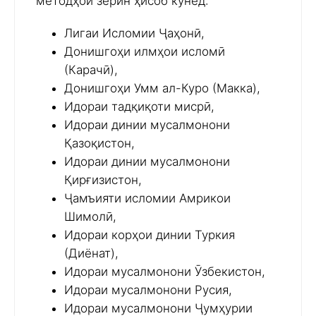
методҳои зерин ҳисоб кунед:
Лигаи Исломии Ҷаҳонӣ,
Донишгоҳи илмҳои исломӣ
(Карачӣ),
Донишгоҳи Умм ал-Куро (Макка),
Идораи тадқиқоти мисрӣ,
Идораи динии мусалмонони
Қазоқистон,
Идораи динии мусалмонони
Қирғизистон,
Ҷамъияти исломии Амрикои
Шимолӣ,
Идораи корҳои динии Туркия
(Диёнат),
Идораи мусалмонони Ӯзбекистон,
Идораи мусалмонони Русия,
Идораи мусалмонони Ҷумҳурии