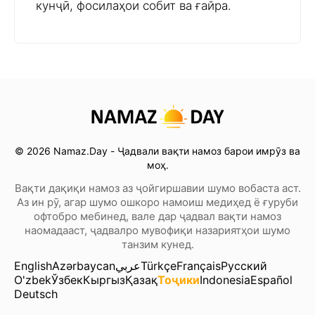
кунҷӣ, фосилаҳои собит ва ғайра.
© 2026 Namaz.Day - Ҷадвали вақти намоз барои имрӯз ва
моҳ.
Вақти дақиқи намоз аз ҷойгиршавии шумо вобаста аст.
Аз ин рӯ, агар шумо ошкоро намоиш медиҳед ё ғуруби
офтобро мебинед, вале дар ҷадвал вақти намоз
наомадааст, ҷадвалро мувофиқи назариятҳои шумо
танзим кунед.
English
Azərbaycan
عربي
Türkçe
Français
Русский
O'zbek
Ўзбек
Кыргыз
Қазақ
Тоҷики
Indonesia
Español
Deutsch