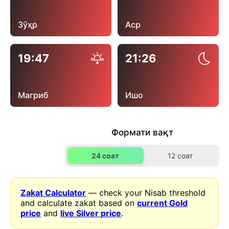
Зӯҳр
Аср
19:47
21:26
Магриб
Ишо
Формати вақт
24 соат
12 соат
Zakat Calculator
— check your Nisab threshold
and calculate zakat based on
current Gold
price
and
live Silver price
.