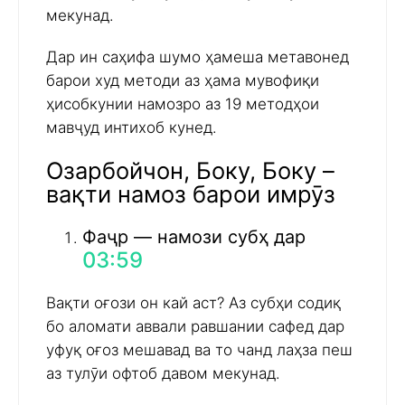
мекунад.
Дар ин саҳифа шумо ҳамеша метавонед
барои худ методи аз ҳама мувофиқи
ҳисобкунии намозро аз 19 методҳои
мавҷуд интихоб кунед.
Озарбойчон, Боку, Боку –
вақти намоз барои имрӯз
Фаҷр — намози субҳ дар
03:59
Вақти оғози он кай аст? Аз субҳи содиқ
бо аломати аввали равшании сафед дар
уфуқ оғоз мешавад ва то чанд лаҳза пеш
аз тулӯи офтоб давом мекунад.