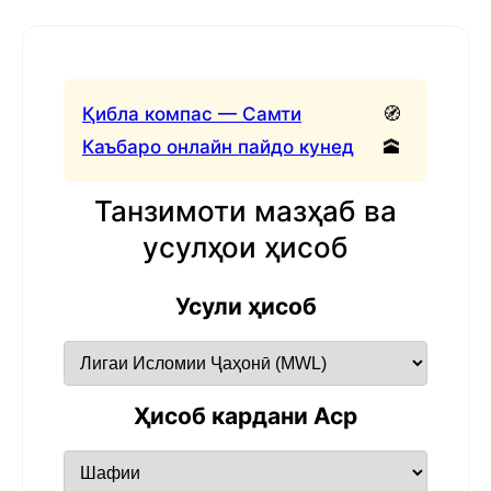
Қибла компас — Самти
🧭
Каъбаро онлайн пайдо кунед
🕋
Танзимоти мазҳаб ва
усулҳои ҳисоб
Усули ҳисоб
Ҳисоб кардани Аср