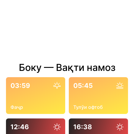
Боку — Вақти намоз
03:59
05:45
Фаҷр
Тулӯи офтоб
12:46
16:38