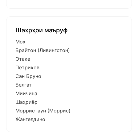
Шаҳрҳои маъруф
Мох
Брайтон (Ливингстон)
Отаке
Петриков
Сан Бруно
Белгат
Миичина
Шаҳриёр
Морристаун (Моррис)
Жангелдино