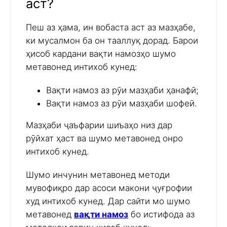
аст?
Пеш аз ҳама, ин вобаста аст аз мазҳабе,
ки мусалмон ба он тааллуқ дорад. Барои
ҳисоб кардани вақти намозҳо шумо
метавонед интихоб кунед:
Вақти намоз аз рӯи мазҳаби ҳанафӣ;
Вақти намоз аз рӯи мазҳаби шофеӣ.
Мазҳаби ҷаъфарии шиъаҳо низ дар
рӯйхат ҳаст ва шумо метавонед онро
интихоб кунед.
Шумо инчунин метавонед методи
мувофиқро дар асоси макони ҷуғрофии
худ интихоб кунед. Дар сайти мо шумо
метавонед
вақти намоз
бо истифода аз