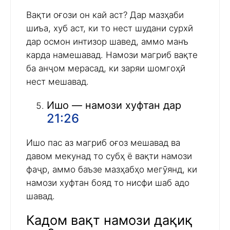
Вақти оғози он кай аст? Дар мазҳаби
шиъа, хуб аст, ки то нест шудани сурхӣ
дар осмон интизор шавед, аммо манъ
карда намешавад. Намози магриб вақте
ба анҷом мерасад, ки заряи шомгоҳӣ
нест мешавад.
Ишо — намози хуфтан дар
21:26
Ишо пас аз магриб оғоз мешавад ва
давом мекунад то субҳ ё вақти намози
фаҷр, аммо баъзе мазҳабҳо мегӯянд, ки
намози хуфтан бояд то нисфи шаб адо
шавад.
Кадом вақт намози дақиқ