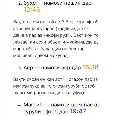
Зуҳр — намози пешин дар
12:46
Вақти оғози он кай аст? Вақте ки офтоб
аз зенит мегузарад (ҳадди аққал як
дақиқа пас аз «нисфи рӯз»). Вақти он то
лаҳзае, ки сояи объекти муайяншуда ду
маротиба аз баландии он бештар
мешавад, давом мекунад.
16:38
Аср — намози аср дар
Вақти оғози он кай аст? Ногаҳон пас аз
намози зуҳр ва то оғози ғуруби офтоб
(ҳангоми расидани диск ба уфуқ).
Магриб — намози шом пас аз
19:47
ғуруби офтоб дар