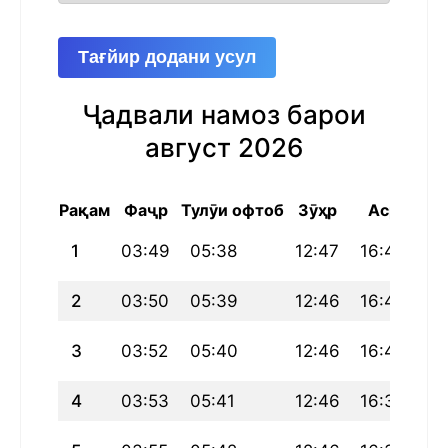
Тағйир додани усул
Ҷадвали намоз барои
август 2026
Рақам
Фаҷр
Тулӯи офтоб
Зӯҳр
Аср
Ма
1
03:49
05:38
12:47
16:41
19
2
03:50
05:39
12:46
16:40
19
3
03:52
05:40
12:46
16:40
19
4
03:53
05:41
12:46
16:39
19