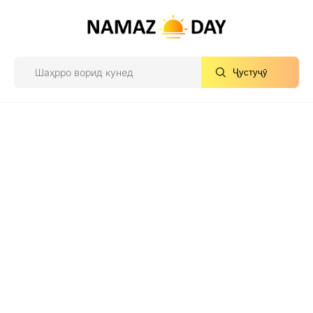
Ҷустуҷӯ