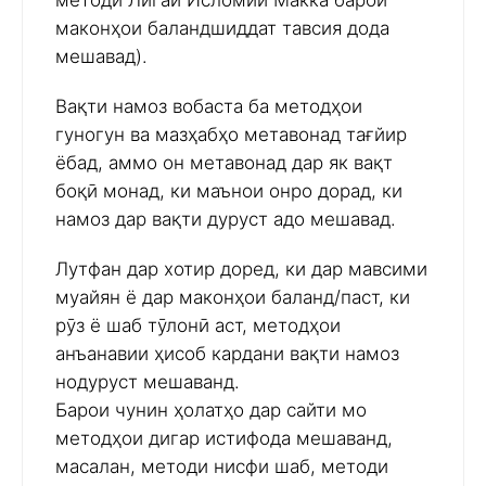
методи Лигаи Исломии Макка барои
маконҳои баландшиддат тавсия дода
мешавад).
Вақти намоз вобаста ба методҳои
гуногун ва мазҳабҳо метавонад тағйир
ёбад, аммо он метавонад дар як вақт
боқӣ монад, ки маънои онро дорад, ки
намоз дар вақти дуруст адо мешавад.
Лутфан дар хотир доред, ки дар мавсими
муайян ё дар маконҳои баланд/паст, ки
рӯз ё шаб тӯлонӣ аст, методҳои
анъанавии ҳисоб кардани вақти намоз
нодуруст мешаванд.
Барои чунин ҳолатҳо дар сайти мо
методҳои дигар истифода мешаванд,
масалан, методи нисфи шаб, методи