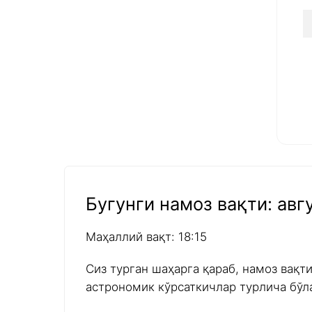
Бугунги намоз вақти: авгу
Маҳаллий вақт: 18:15
Сиз турган шаҳарга қараб, намоз вақт
астрономик кўрсаткичлар турлича бўл