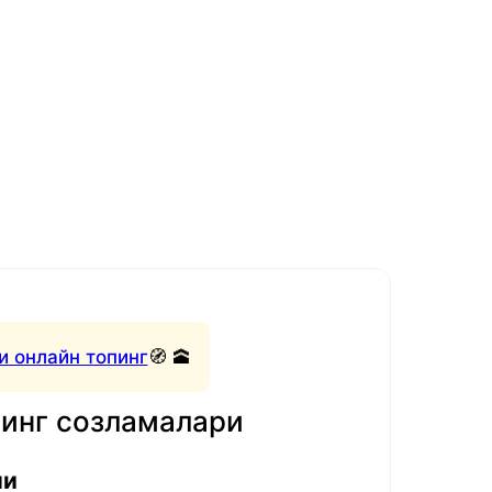
и онлайн топинг
🧭 🕋
нинг созламалари
ли