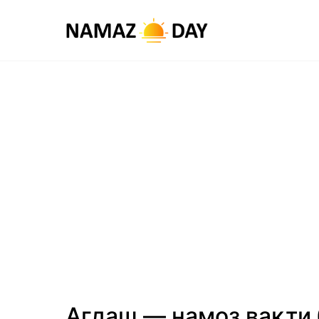
Агдаш — намоз вақти 