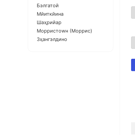
Бэлгатой
Мйиткйина
Шаҳрийар
Морристоwн (Моррис)
Зҳангэлдино