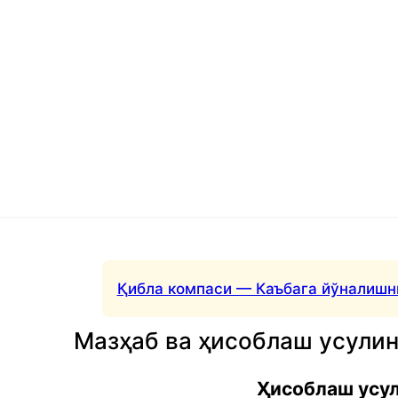
Қибла компаси — Каъбага йўналишн
Мазҳаб ва ҳисоблаш усули
Ҳисоблаш усу