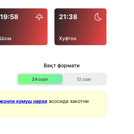
19:58
21:38
Шом
Хуфтон
Вақт формати
24 соат
12 соат
жонли кумуш нархи
асосида закотни