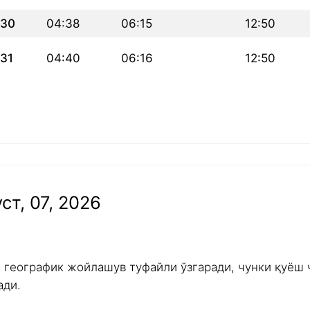
30
04:38
06:15
12:50
31
04:40
06:16
12:50
ст, 07, 2026
и географик жойлашув туфайли ўзгаради, чунки қуёш 
ади.