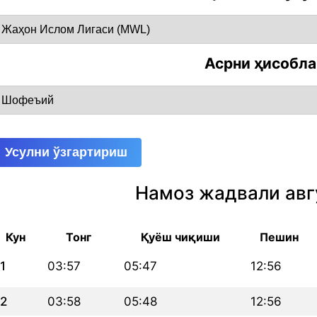
Асрни ҳисобл
Усулни ўзгартириш
Намоз жадвали авг
Кун
Тонг
Қуёш чиқиши
Пешин
1
03:57
05:47
12:56
2
03:58
05:48
12:56