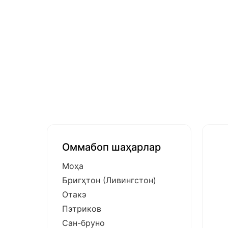
Оммабоп шаҳарлар
Моҳа
Бригҳтон (Ливингстон)
Отакэ
Пэтриков
Сан-бруно