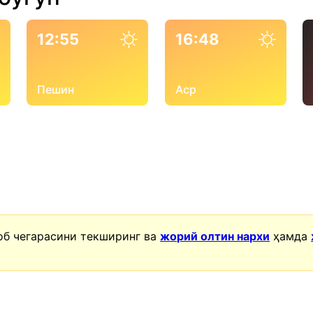
12:55
16:48
Пешин
Аср
об чегарасини текширинг ва
жорий олтин нархи
ҳамда