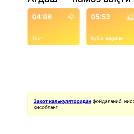
04:06
05:53
Тонг
Қуёш чиқиши
Закот калькуляторидан
фойдаланиб, нис
ҳисобланг.