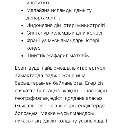
институты,
Малайзия исламды дамыту
департаменті,
Индонезия дін істері министрлігі,
Сингапур исламдық діни кеңесі,
Француз мұсылмандары істері
кеңесі,
Шииттік жафарит мазхабы.
Есептеудегі айырмашылықтар әртүрлі
аймақтарда фаджр және иша
бұрыштарымен байланысты. Егер сіз
саяхатта болсаңыз, жақын орналасқан
географиялық әдісті қолдана аласыз
(мысалы, егер сіз жоғары ендіктерде
болсаңыз, Мекке мұсылмандары
лигасының әдісін қолдану ұсынылады).