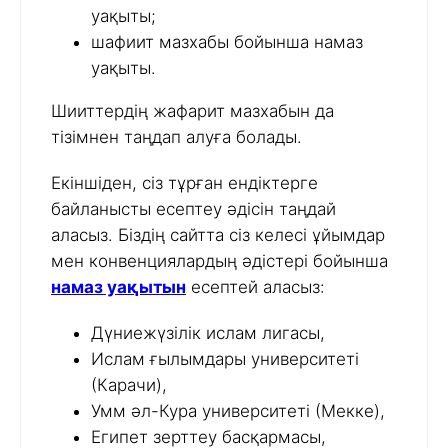
уақыты;
шафиит мазхабы бойынша намаз
уақыты.
Шииттердің жафарит мазхабын да
тізімнен таңдап алуға болады.
Екіншіден, сіз тұрған ендіктерге
байланысты есептеу әдісін таңдай
аласыз. Біздің сайтта сіз келесі ұйымдар
мен конвенциялардың әдістері бойынша
намаз уақытын
есептей аласыз:
Дүниежүзілік ислам лигасы,
Ислам ғылымдары университеті
(Карачи),
Умм әл-Кура университеті (Мекке),
Египет зерттеу басқармасы,