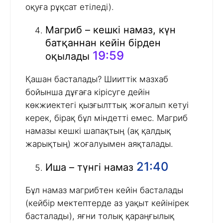
оқуға рұқсат етіледі).
Магриб – кешкі намаз, күн
батқаннан кейін бірден
19:59
оқылады
Қашан басталады? Шииттік мазхаб
бойынша дұғаға кірісуге дейін
көкжиектегі қызғылттық жоғалып кетуі
керек, бірақ бұл міндетті емес. Магриб
намазы кешкі шапақтың (ақ қалдық
жарықтың) жоғалуымен аяқталады.
21:40
Иша – түнгі намаз
Бұл намаз магрибтен кейін басталады
(кейбір мектептерде аз уақыт кейінірек
басталады), яғни толық қараңғылық