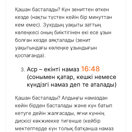
Қашан басталады? Күн зениттен өткен
кезде (нақты түстен кейін бір минуттан
кем емес). Зухрдың уақыты заттың
көлеңкесі оның биіктігінен екі есе ұзын
болған кезде аяқталады (зенит
уақытындағы көлеңке ұзындығын
қоспағанда).
16:48
Аср – екінті намаз
(сонымен қатар, кешкі немесе
күндізгі намаз деп те аталады)
Қашан басталады? Алдыңғы намаздан
кейін бірден басталады және күн батып
кетуге дейін жалғасады, яғни күннің
дискісі көкжиекке тигенше (кейбір
мектептерде күн толық батқанша намаз