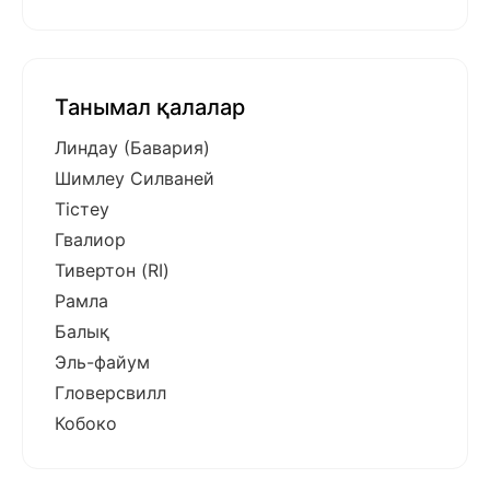
Танымал қалалар
Линдау (Бавария)
Шимлеу Силваней
Тістеу
Гвалиор
Тивертон (RI)
Рамла
Балық
Эль-файум
Гловерсвилл
Кобоко