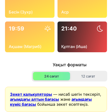
Бесін (Зухр)
Аср
19:59
21:40
Ақшам (Магриб)
Құптан (Иша)
Уақыт форматы
24 сағат
12 сағат
Зекет калькуляторы
— нисаб шегін тексеріп,
ағымдағы алтын бағасы
және
ағымдағы
күміс бағасы
бойынша зекет есептеңіз.