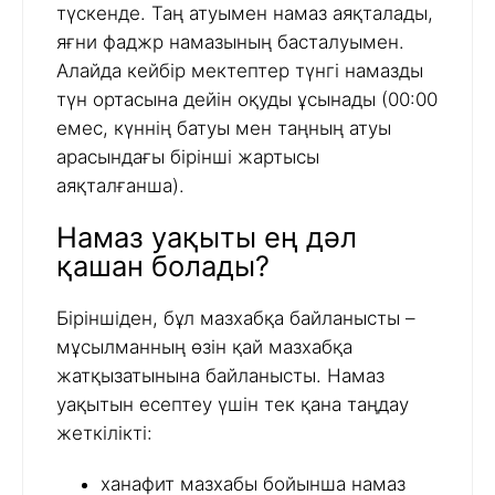
түскенде. Таң атуымен намаз аяқталады,
яғни фаджр намазының басталуымен.
Алайда кейбір мектептер түнгі намазды
түн ортасына дейін оқуды ұсынады (00:00
емес, күннің батуы мен таңның атуы
арасындағы бірінші жартысы
аяқталғанша).
Намаз уақыты ең дәл
қашан болады?
Біріншіден, бұл мазхабқа байланысты –
мұсылманның өзін қай мазхабқа
жатқызатынына байланысты. Намаз
уақытын есептеу үшін тек қана таңдау
жеткілікті:
ханафит мазхабы бойынша намаз