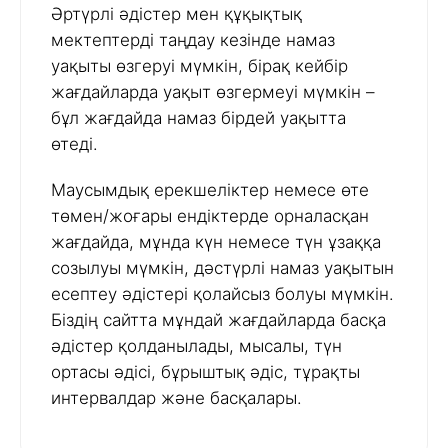
Әртүрлі әдістер мен құқықтық
мектептерді таңдау кезінде намаз
уақыты өзгеруі мүмкін, бірақ кейбір
жағдайларда уақыт өзгермеуі мүмкін –
бұл жағдайда намаз бірдей уақытта
өтеді.
Маусымдық ерекшеліктер немесе өте
төмен/жоғары ендіктерде орналасқан
жағдайда, мұнда күн немесе түн ұзаққа
созылуы мүмкін, дәстүрлі намаз уақытын
есептеу әдістері қолайсыз болуы мүмкін.
Біздің сайтта мұндай жағдайларда басқа
әдістер қолданылады, мысалы, түн
ортасы әдісі, бұрыштық әдіс, тұрақты
интервалдар және басқалары.