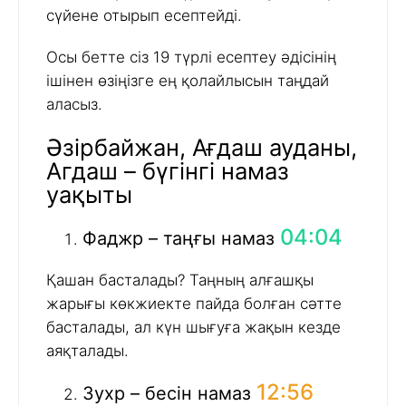
сүйене отырып есептейді.
Осы бетте сіз 19 түрлі есептеу әдісінің
ішінен өзіңізге ең қолайлысын таңдай
аласыз.
Әзірбайжан, Ағдаш ауданы,
Агдаш – бүгінгі намаз
уақыты
04:04
Фаджр – таңғы намаз
Қашан басталады? Таңның алғашқы
жарығы көкжиекте пайда болған сәтте
басталады, ал күн шығуға жақын кезде
аяқталады.
12:56
Зухр – бесін намаз