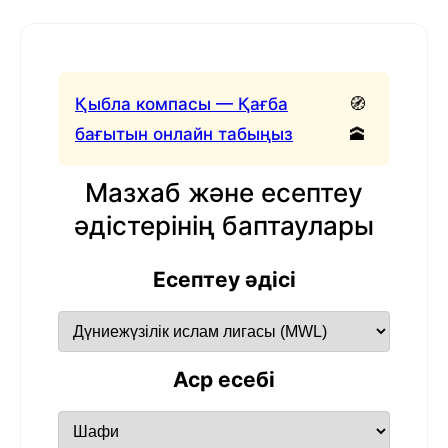
Қыбла компасы — Қағба
🧭
бағытын онлайн табыңыз
🕋
Мазхаб және есептеу
әдістерінің баптаулары
Есептеу әдісі
Аср есебі