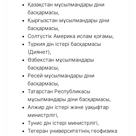
Қазақстан мұсылмандары діни
басқармасы,
Қырғызстан мұсылмандары діни
басқармасы,
Солтүстік Америка ислам қоғамы,
Түркия дін істері басқармасы
(Диянет),
Өзбекстан мұсылмандары
басқармасы,
Ресей мұсылмандары діни
басқармасы,
Татарстан Республикасы
мұсылмандары діни басқармасы,
Алжир дін істері және уақыфтар
министрлігі,
Тунис дін істері министрлігі,
Тегеран университетінің геофизика