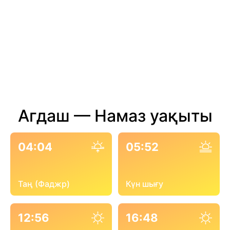
Агдаш — Намаз уақыты
04:04
05:52
Таң (Фаджр)
Күн шығу
12:56
16:48