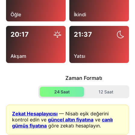
Öğle
İkindi
20:17
21:37
Akşam
Yatsı
Zaman Formatı
24 Saat
12 Saat
Zekat Hesaplayıcısı
— Nisab eşik değerini
kontrol edin ve
güncel altın fiyatına
ve
canlı
gümüş fiyatına
göre zekatı hesaplayın.