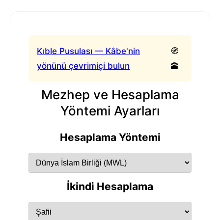
Kıble Pusulası — Kâbe'nin
🧭
yönünü çevrimiçi bulun
🕋
Mezhep ve Hesaplama
Yöntemi Ayarları
Hesaplama Yöntemi
İkindi Hesaplama