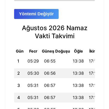
Yöntemi Değiştir
Ağustos 2026 Namaz
Vakti Takvimi
Gün
Fecr
Güneş Doğuşu
Öğle
İkindi
Ak
1
05:29
06:55
13:38
17:11
20
2
05:30
06:56
13:38
17:11
20
3
05:31
06:57
13:38
17:11
20
4
05:31
06:57
13:38
17:11
20