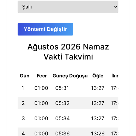
Yöntemi Değiştir
Ağustos 2026 Namaz
Vakti Takvimi
Gün
Fecr
Güneş Doğuşu
Öğle
İkindi
Ak
1
01:00
05:31
13:27
17:41
21
2
01:00
05:32
13:27
17:40
21
3
01:00
05:34
13:27
17:39
21
4
01:00
05:36
13:26
17:38
21