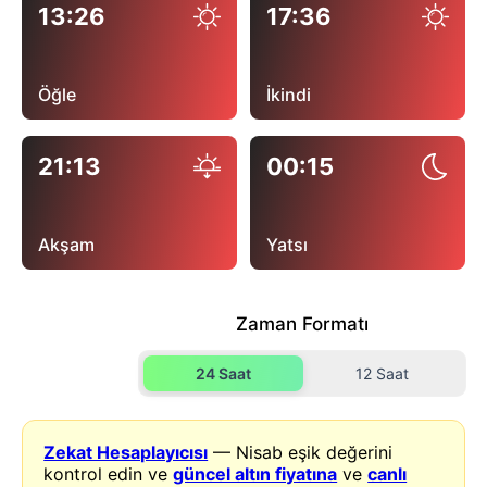
13:26
17:36
Öğle
İkindi
21:13
00:15
Akşam
Yatsı
Zaman Formatı
24 Saat
12 Saat
Zekat Hesaplayıcısı
— Nisab eşik değerini
kontrol edin ve
güncel altın fiyatına
ve
canlı