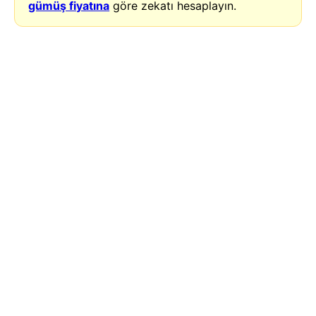
gümüş fiyatına
göre zekatı hesaplayın.