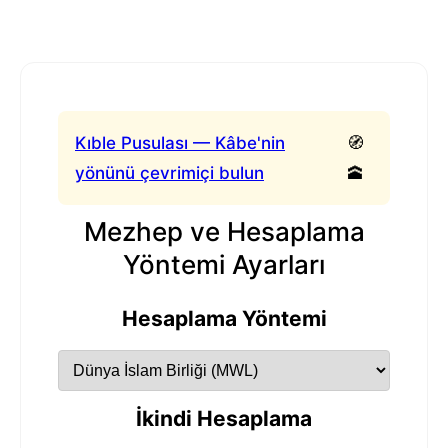
Kıble Pusulası — Kâbe'nin
🧭
yönünü çevrimiçi bulun
🕋
Mezhep ve Hesaplama
Yöntemi Ayarları
Hesaplama Yöntemi
İkindi Hesaplama