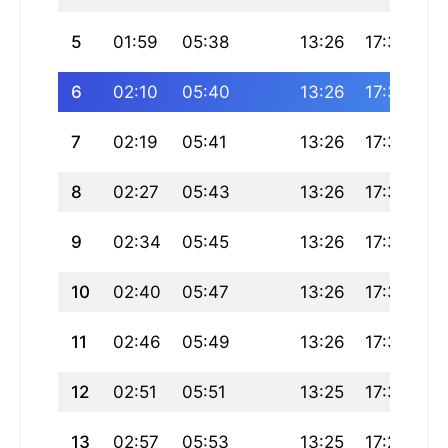
5
01:59
05:38
13:26
17:37
21
6
02:10
05:40
13:26
17:36
21
7
02:19
05:41
13:26
17:35
21
8
02:27
05:43
13:26
17:34
21
9
02:34
05:45
13:26
17:33
21
10
02:40
05:47
13:26
17:32
21
11
02:46
05:49
13:26
17:31
21
12
02:51
05:51
13:25
17:30
21
13
02:57
05:53
13:25
17:29
20