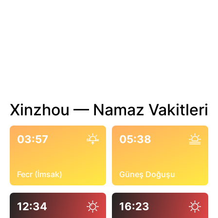
Xinzhou — Namaz Vakitleri
03:57
05:38
Fecr (İmsak)
Güneş Doğuşu
12:34
16:23