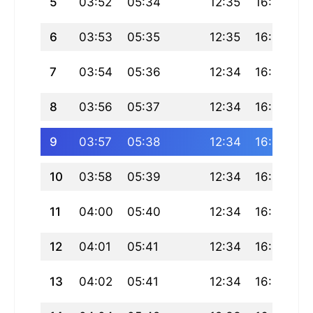
5
03:52
05:34
12:35
16:25
1
6
03:53
05:35
12:35
16:24
1
7
03:54
05:36
12:34
16:24
1
8
03:56
05:37
12:34
16:24
1
9
03:57
05:38
12:34
16:23
1
10
03:58
05:39
12:34
16:23
1
11
04:00
05:40
12:34
16:22
1
12
04:01
05:41
12:34
16:22
1
13
04:02
05:41
12:34
16:21
1