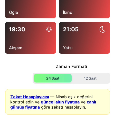
Öğle
İkindi
19:30
21:05
Akşam
Yatsı
Zaman Formatı
24 Saat
12 Saat
Zekat Hesaplayıcısı
— Nisab eşik değerini
kontrol edin ve
güncel altın fiyatına
ve
canlı
gümüş fiyatına
göre zekatı hesaplayın.