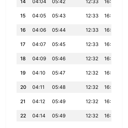
14
04:04
05:42
12:33
16:21
1
15
04:05
05:43
12:33
16:20
1
16
04:06
05:44
12:33
16:20
1
17
04:07
05:45
12:33
16:19
1
18
04:09
05:46
12:32
16:18
1
19
04:10
05:47
12:32
16:18
19
20
04:11
05:48
12:32
16:17
1
21
04:12
05:49
12:32
16:17
19
22
04:14
05:49
12:32
16:16
1