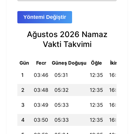
Yöntemi Değiştir
Ağustos 2026 Namaz
Vakti Takvimi
Gün
Fecr
Güneş Doğuşu
Öğle
İkindi
A
1
03:46
05:31
12:35
16:26
1
2
03:48
05:32
12:35
16:26
1
3
03:49
05:33
12:35
16:25
1
4
03:50
05:33
12:35
16:25
1