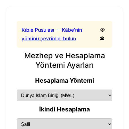
Kıble Pusulası — Kâbe'nin
🧭
yönünü çevrimiçi bulun
🕋
Mezhep ve Hesaplama
Yöntemi Ayarları
Hesaplama Yöntemi
İkindi Hesaplama