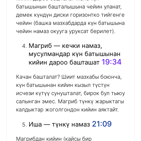
батышынын башталышына чейин уланат,
демек күндүн диски горизонтко тийгенге
чейин (башка мазхабдарда күн батышына
чейин намаз окууга уруксат берилет).
Магриб — кечки намаз,
мусулмандар күн батышынан
19:34
кийин дароо башташат
Качан башталат? Шиит мазхабы боюнча,
күн батышынан кийин кызыл түстүн
исчези күтүү сунушталат, бирок бул тыюу
салынган эмес. Магриб түнкү жарыктагы
калдыктар жоголгондон кийин аяктайт.
21:09
Иша — түнкү намаз
Магрибдан кийин (кайсы бир