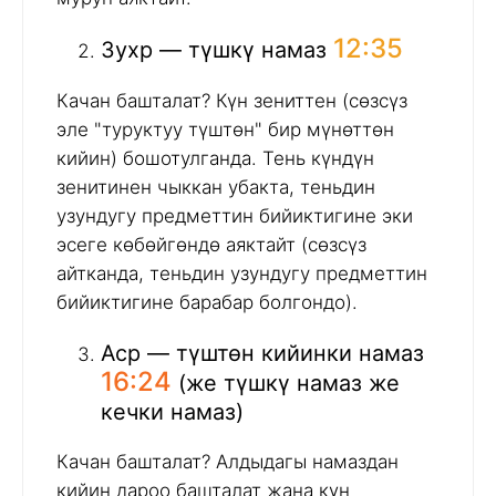
12:35
Зухр — түшкү намаз
Качан башталат? Күн зениттен (сөзсүз
эле "туруктуу түштөн" бир мүнөттөн
кийин) бошотулганда. Тень күндүн
зенитинен чыккан убакта, теньдин
узундугу предметтин бийиктигине эки
эсеге көбөйгөндө аяктайт (сөзсүз
айтканда, теньдин узундугу предметтин
бийиктигине барабар болгондо).
Аср — түштөн кийинки намаз
16:24
(же түшкү намаз же
кечки намаз)
Качан башталат? Алдыдагы намаздан
кийин дароо башталат жана күн