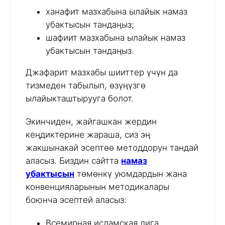
ханафит мазхабына ылайык намаз
убактысын тандаңыз;
шафиит мазхабына ылайык намаз
убактысын тандаңыз.
Джафарит мазхабы шииттер үчүн да
тизмеден табылып, өзүңүзгө
ылайыкташтырууга болот.
Экинчиден, жайгашкан жердин
кеңдиктерине жараша, сиз эң
жакшынакай эсептөө методдорун тандай
аласыз. Биздин сайтта
намаз
убактысын
төмөнкү уюмдардын жана
конвенцияларынын методикалары
боюнча эсептей аласыз:
Всемирная исламская лига,