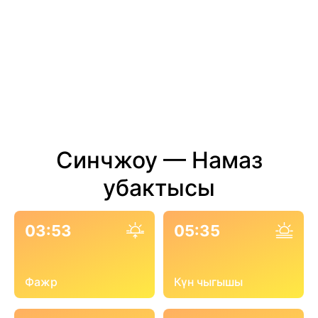
Синчжоу — Намаз
убактысы
03:53
05:35
Фажр
Күн чыгышы