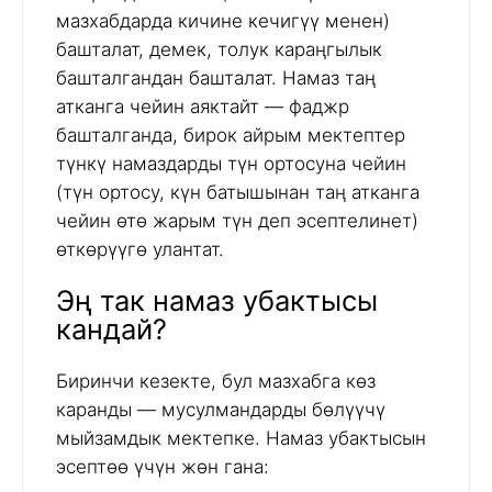
мазхабдарда кичине кечигүү менен)
башталат, демек, толук караңгылык
башталгандан башталат. Намаз таң
атканга чейин аяктайт — фаджр
башталганда, бирок айрым мектептер
түнкү намаздарды түн ортосуна чейин
(түн ортосу, күн батышынан таң атканга
чейин өтө жарым түн деп эсептелинет)
өткөрүүгө улантат.
Эң так намаз убактысы
кандай?
Биринчи кезекте, бул мазхабга көз
каранды — мусулмандарды бөлүүчү
мыйзамдык мектепке. Намаз убактысын
эсептөө үчүн жөн гана: