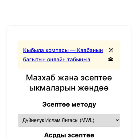
Кыбыла компасы — Каабанын
🧭
багытын онлайн табыңыз
🕋
Мазхаб жана эсептөө
ыкмаларын жөндөө
Эсептөө методу
Асрды эсептөө