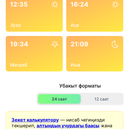
12:35
16:24
Зухр
Аср
19:34
21:09
Магриб
Иша
Убакыт форматы
24 саат
12 саат
Зекет калькулятору
— нисаб чегиңизди
текшерип,
алтындын учурдагы баасы
жана