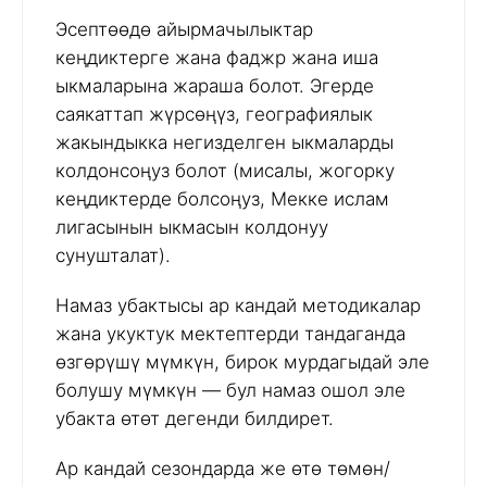
Эсептөөдө айырмачылыктар
кеңдиктерге жана фаджр жана иша
ыкмаларына жараша болот. Эгерде
саякаттап жүрсөңүз, географиялык
жакындыкка негизделген ыкмаларды
колдонсоңуз болот (мисалы, жогорку
кеңдиктерде болсоңуз, Мекке ислам
лигасынын ыкмасын колдонуу
сунушталат).
Намаз убактысы ар кандай методикалар
жана укуктук мектептерди тандаганда
өзгөрүшү мүмкүн, бирок мурдагыдай эле
болушу мүмкүн — бул намаз ошол эле
убакта өтөт дегенди билдирет.
Ар кандай сезондарда же өтө төмөн/