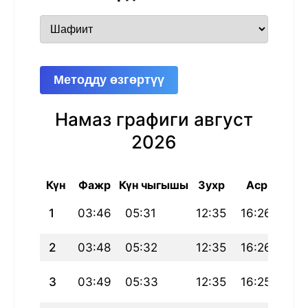
Методду өзгөртүү
Намаз графиги август
2026
Күн
Фажр
Күн чыгышы
Зухр
Аср
Маг
1
03:46
05:31
12:35
16:26
19:
2
03:48
05:32
12:35
16:26
19:
3
03:49
05:33
12:35
16:25
19: