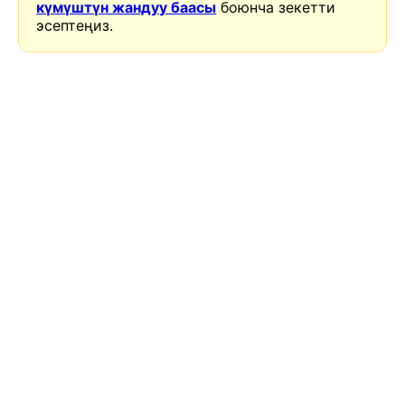
күмүштүн жандуу баасы
боюнча зекетти
эсептеңиз.