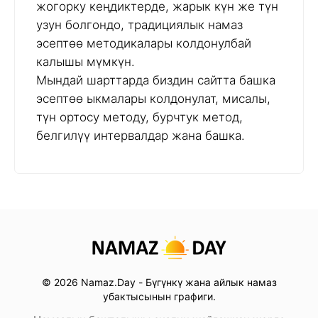
жогорку кеңдиктерде, жарык күн же түн
узун болгондо, традициялык намаз
эсептөө методикалары колдонулбай
калышы мүмкүн.
Мындай шарттарда биздин сайтта башка
эсептөө ыкмалары колдонулат, мисалы,
түн ортосу методу, бурчтук метод,
белгилүү интервалдар жана башка.
© 2026 Namaz.Day - Бүгүнкү жана айлык намаз
убактысынын графиги.