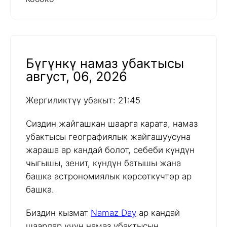
Бүгүнкү намаз убактысы
август, 06, 2026
Жергиликтүү убакыт: 21:45
Сиздин жайгашкан шаарга карата, намаз
убактысы географиялык жайгашуусуна
жараша ар кандай болот, себеби күндүн
чыгышы, зенит, күндүн батышы жана
башка астрономиялык көрсөткүчтөр ар
башка.
Биздин кызмат
Namaz Day
ар кандай
шаарлар үчүн намаз убактысын