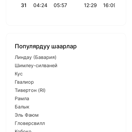
31
04:24
05:57
12:29
16:09
19:
Популярдуу шаарлар
Линдау (Бавария)
Шимлеу-силваней
Кус
Гвалиор
Тивертон (RI)
Рамла
Балык
Эль Фаюм
Гловерсвилл
Кобоко