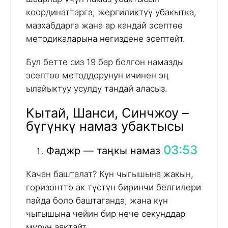
координаттарга, жергиликтүү убакытка,
мазхабдарга жана ар кандай эсептөө
методикаларына негиздене эсептейт.
Бул бетте сиз 19 бар болгон намазды
эсептөө методдорунун ичинен эң
ылайыктуу усулду тандай аласыз.
Кытай, Шанси, Синчжоу –
бүгүнкү намаз убактысы
03:53
Фаджр — таңкы намаз
Качан башталат? Күн чыгышына жакын,
горизонтто ак түстүн биринчи белгилери
пайда боло баштаганда, жана күн
чыгышына чейин бир нече секунддар
мурун аяктайт.