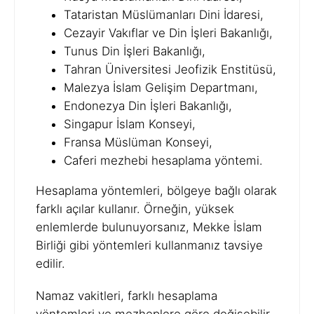
Tataristan Müslümanları Dini İdaresi,
Cezayir Vakıflar ve Din İşleri Bakanlığı,
Tunus Din İşleri Bakanlığı,
Tahran Üniversitesi Jeofizik Enstitüsü,
Malezya İslam Gelişim Departmanı,
Endonezya Din İşleri Bakanlığı,
Singapur İslam Konseyi,
Fransa Müslüman Konseyi,
Caferi mezhebi hesaplama yöntemi.
Hesaplama yöntemleri, bölgeye bağlı olarak
farklı açılar kullanır. Örneğin, yüksek
enlemlerde bulunuyorsanız, Mekke İslam
Birliği gibi yöntemleri kullanmanız tavsiye
edilir.
Namaz vakitleri, farklı hesaplama