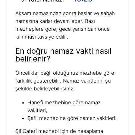
Akşam namazından sonra başlar ve sabah
namazına kadar devam eder. Bazı
mezheplere göre, gece yarısından önce
kılınması tavsiye edilir.
En doğru namaz vakti nasıl
belirlenir?
Öncelikle, bağlı olduğunuz mezhebe göre
farklılık gösterebilir. Namaz vakitlerini şu
şekilde belirleyebilirsiniz:
Hanefi mezhebine göre namaz
vakitleri,
Şafii mezhebine göre namaz vakitleri.
Şii Caferi mezhebi için de hesaplama