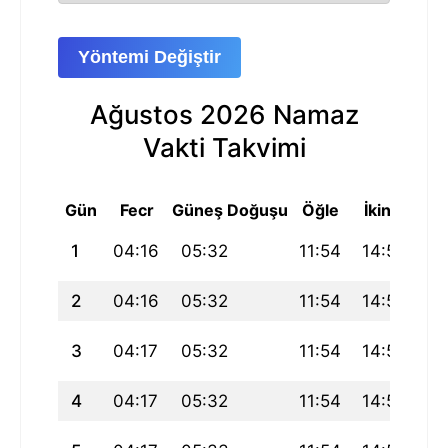
Yöntemi Değiştir
Ağustos 2026 Namaz
Vakti Takvimi
Gün
Fecr
Güneş Doğuşu
Öğle
İkindi
Ak
1
04:16
05:32
11:54
14:52
18
2
04:16
05:32
11:54
14:52
18
3
04:17
05:32
11:54
14:53
18
4
04:17
05:32
11:54
14:53
18