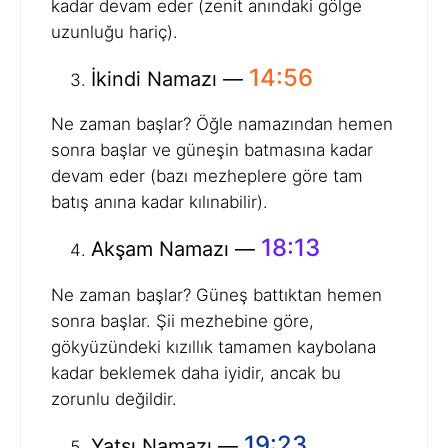
kadar devam eder (zenit anındaki gölge
uzunluğu hariç).
14:56
İkindi Namazı —
Ne zaman başlar? Öğle namazından hemen
sonra başlar ve güneşin batmasına kadar
devam eder (bazı mezheplere göre tam
batış anına kadar kılınabilir).
18:13
Akşam Namazı —
Ne zaman başlar? Güneş battıktan hemen
sonra başlar. Şii mezhebine göre,
gökyüzündeki kızıllık tamamen kaybolana
kadar beklemek daha iyidir, ancak bu
zorunlu değildir.
19:23
Yatsı Namazı —