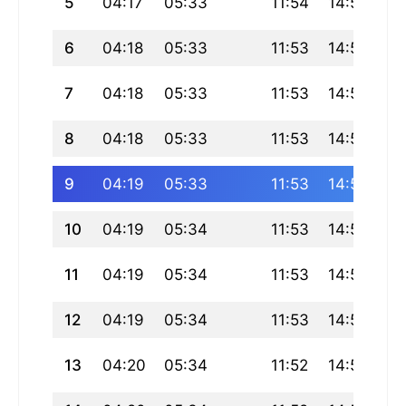
5
04:17
05:33
11:54
14:54
18
6
04:18
05:33
11:53
14:54
18
7
04:18
05:33
11:53
14:55
18
8
04:18
05:33
11:53
14:55
18
9
04:19
05:33
11:53
14:56
18
10
04:19
05:34
11:53
14:56
18
11
04:19
05:34
11:53
14:56
18
12
04:19
05:34
11:53
14:57
18
13
04:20
05:34
11:52
14:57
18