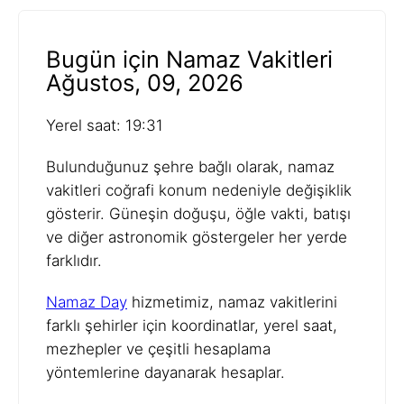
Bugün için Namaz Vakitleri
Ağustos, 09, 2026
Yerel saat: 19:31
Bulunduğunuz şehre bağlı olarak, namaz
vakitleri coğrafi konum nedeniyle değişiklik
gösterir. Güneşin doğuşu, öğle vakti, batışı
ve diğer astronomik göstergeler her yerde
farklıdır.
Namaz Day
hizmetimiz, namaz vakitlerini
farklı şehirler için koordinatlar, yerel saat,
mezhepler ve çeşitli hesaplama
yöntemlerine dayanarak hesaplar.