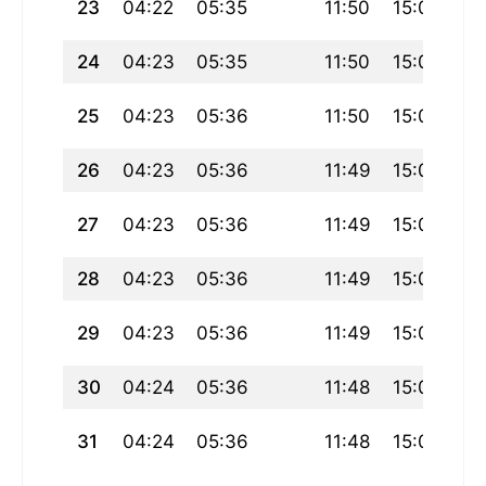
23
04:22
05:35
11:50
15:00
18
24
04:23
05:35
11:50
15:00
18
25
04:23
05:36
11:50
15:00
18
26
04:23
05:36
11:49
15:00
18
27
04:23
05:36
11:49
15:00
18
28
04:23
05:36
11:49
15:01
18
29
04:23
05:36
11:49
15:01
18
30
04:24
05:36
11:48
15:01
18
31
04:24
05:36
11:48
15:01
18