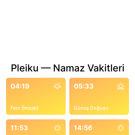
Pleiku — Namaz Vakitleri
04:19
05:33
Fecr (İmsak)
Güneş Doğuşu
11:53
14:56