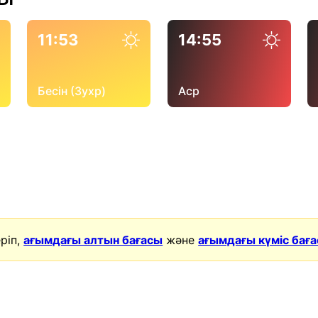
11:53
14:55
Бесін (Зухр)
Аср
ріп,
ағымдағы алтын бағасы
және
ағымдағы күміс бағ