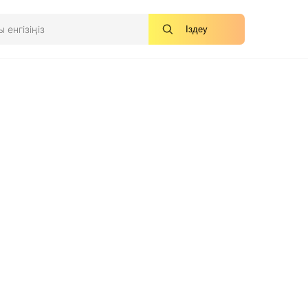
Іздеу