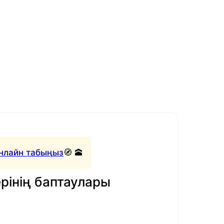
нлайн табыңыз
🧭 🕋
рінің баптаулары