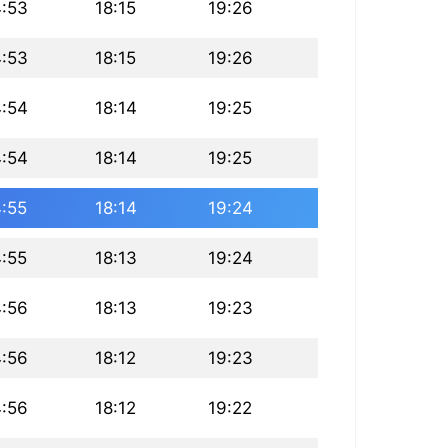
4:53
18:15
19:26
4:53
18:15
19:26
4:54
18:14
19:25
4:54
18:14
19:25
4:55
18:14
19:24
4:55
18:13
19:24
4:56
18:13
19:23
4:56
18:12
19:23
4:56
18:12
19:22