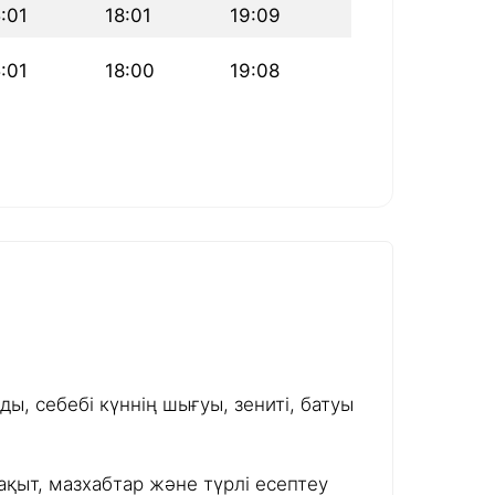
:01
18:01
19:09
:01
18:00
19:08
ы, себебі күннің шығуы, зениті, батуы
ақыт, мазхабтар және түрлі есептеу