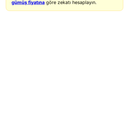
gümüş fiyatına
göre zekatı hesaplayın.