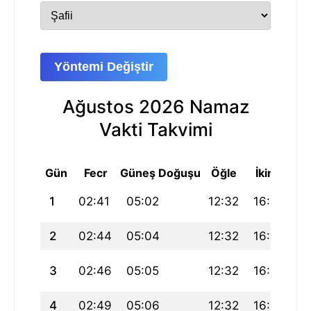
Yöntemi Değiştir
Ağustos 2026 Namaz
Vakti Takvimi
Gün
Fecr
Güneş Doğuşu
Öğle
İkindi
A
1
02:41
05:02
12:32
16:37
2
2
02:44
05:04
12:32
16:37
2
3
02:46
05:05
12:32
16:36
2
4
02:49
05:06
12:32
16:36
1