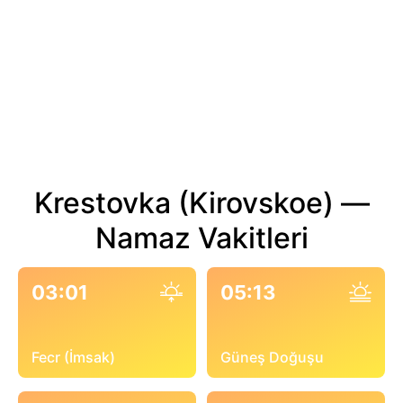
Krestovka (Kirovskoe) —
Namaz Vakitleri
03:01
05:13
Fecr (İmsak)
Güneş Doğuşu