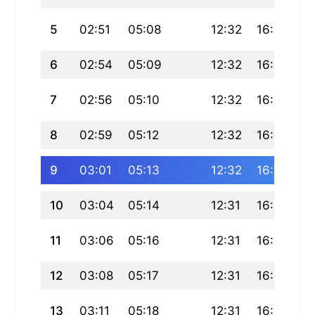
5
02:51
05:08
12:32
16:35
1
6
02:54
05:09
12:32
16:34
1
7
02:56
05:10
12:32
16:34
1
8
02:59
05:12
12:32
16:33
1
9
03:01
05:13
12:32
16:32
1
10
03:04
05:14
12:31
16:31
1
11
03:06
05:16
12:31
16:30
1
12
03:08
05:17
12:31
16:30
1
13
03:11
05:18
12:31
16:29
1