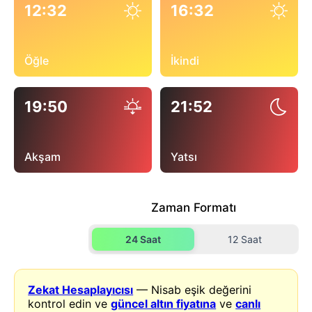
12:32
16:32
Öğle
İkindi
19:50
21:52
Akşam
Yatsı
Zaman Formatı
24 Saat
12 Saat
Zekat Hesaplayıcısı
— Nisab eşik değerini
kontrol edin ve
güncel altın fiyatına
ve
canlı