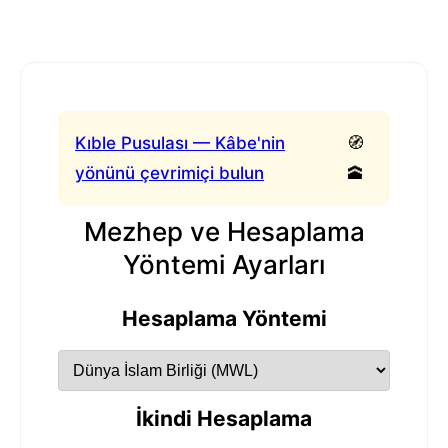
Kıble Pusulası — Kâbe'nin
🧭
yönünü çevrimiçi bulun
🕋
Mezhep ve Hesaplama
Yöntemi Ayarları
Hesaplama Yöntemi
İkindi Hesaplama