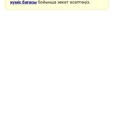
күміс бағасы
бойынша зекет есептеңіз.