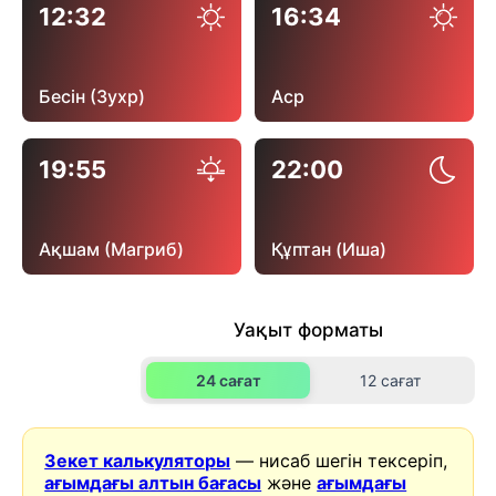
12:32
16:34
Бесін (Зухр)
Аср
19:55
22:00
Ақшам (Магриб)
Құптан (Иша)
Уақыт форматы
24 сағат
12 сағат
Зекет калькуляторы
— нисаб шегін тексеріп,
ағымдағы алтын бағасы
және
ағымдағы