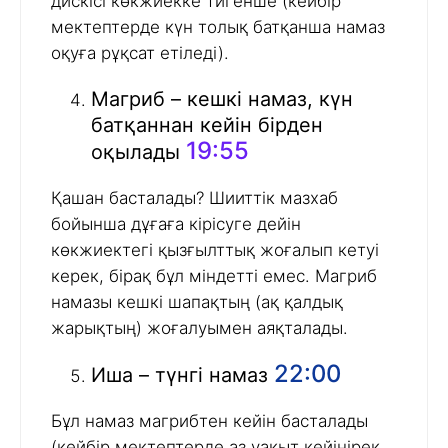
дискісі көкжиекке тигенше (кейбір
мектептерде күн толық батқанша намаз
оқуға рұқсат етіледі).
Магриб – кешкі намаз, күн
батқаннан кейін бірден
19:55
оқылады
Қашан басталады? Шииттік мазхаб
бойынша дұғаға кірісуге дейін
көкжиектегі қызғылттық жоғалып кетуі
керек, бірақ бұл міндетті емес. Магриб
намазы кешкі шапақтың (ақ қалдық
жарықтың) жоғалуымен аяқталады.
22:00
Иша – түнгі намаз
Бұл намаз магрибтен кейін басталады
(кейбір мектептерде аз уақыт кейінірек