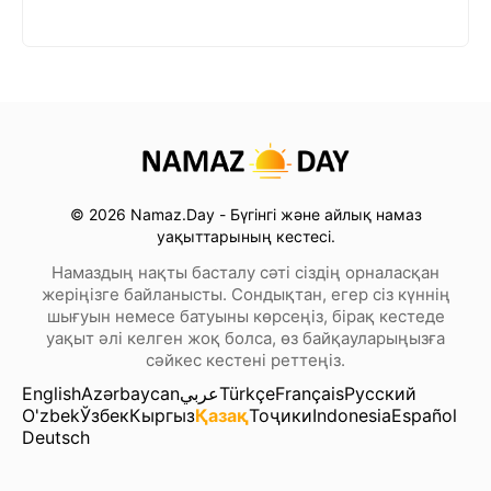
© 2026 Namaz.Day - Бүгінгі және айлық намаз
уақыттарының кестесі.
Намаздың нақты басталу сәті сіздің орналасқан
жеріңізге байланысты. Сондықтан, егер сіз күннің
шығуын немесе батуыны көрсеңіз, бірақ кестеде
уақыт әлі келген жоқ болса, өз байқауларыңызға
сәйкес кестені реттеңіз.
English
Azərbaycan
عربي
Türkçe
Français
Русский
O'zbek
Ўзбек
Кыргыз
Қазақ
Тоҷики
Indonesia
Español
Deutsch