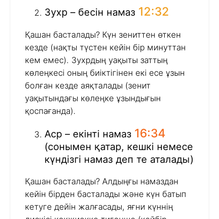
12:32
Зухр – бесін намаз
Қашан басталады? Күн зениттен өткен
кезде (нақты түстен кейін бір минуттан
кем емес). Зухрдың уақыты заттың
көлеңкесі оның биіктігінен екі есе ұзын
болған кезде аяқталады (зенит
уақытындағы көлеңке ұзындығын
қоспағанда).
16:34
Аср – екінті намаз
(сонымен қатар, кешкі немесе
күндізгі намаз деп те аталады)
Қашан басталады? Алдыңғы намаздан
кейін бірден басталады және күн батып
кетуге дейін жалғасады, яғни күннің