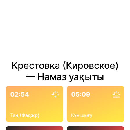
Крестовка (Кировское)
— Намаз уақыты
02:54
05:09
Таң (Фаджр)
Күн шығу