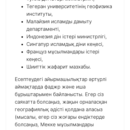
Тегеран университетінің геофизика
институты,
Малайзия исламды дамыту
департаменті,
Индонезия дін істері министрлігі,
Сингапур исламдық діни кеңесі,
Француз мұсылмандары істері
кеңесі,
Шииттік жафарит мазхабы.
Есептеудегі айырмашылықтар әртүрлі
аймақтарда фаджр және иша
бұрыштарымен байланысты. Егер сіз
саяхатта болсаңыз, жақын орналасқан
географиялық әдісті қолдана аласыз
(мысалы, егер сіз жоғары ендіктерде
болсаңыз, Мекке мұсылмандары