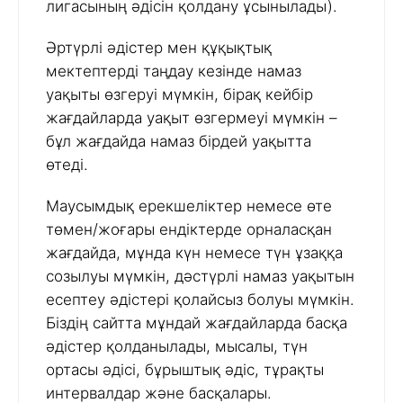
лигасының әдісін қолдану ұсынылады).
Әртүрлі әдістер мен құқықтық
мектептерді таңдау кезінде намаз
уақыты өзгеруі мүмкін, бірақ кейбір
жағдайларда уақыт өзгермеуі мүмкін –
бұл жағдайда намаз бірдей уақытта
өтеді.
Маусымдық ерекшеліктер немесе өте
төмен/жоғары ендіктерде орналасқан
жағдайда, мұнда күн немесе түн ұзаққа
созылуы мүмкін, дәстүрлі намаз уақытын
есептеу әдістері қолайсыз болуы мүмкін.
Біздің сайтта мұндай жағдайларда басқа
әдістер қолданылады, мысалы, түн
ортасы әдісі, бұрыштық әдіс, тұрақты
интервалдар және басқалары.