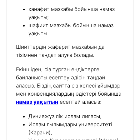
ханафит мазхабы бойынша намаз
уақыты;
шафиит мазхабы бойынша намаз
уақыты.
Шииттердің жафарит мазхабын да
тізімнен таңдап алуға болады.
Екіншіден, сіз тұрған ендіктерге
байланысты есептеу әдісін таңдай
аласыз. Біздің сайтта сіз келесі ұйымдар
мен конвенциялардың әдістері бойынша
намаз уақытын
есептей аласыз:
Дүниежүзілік ислам лигасы,
Ислам ғылымдары университеті
(Карачи),