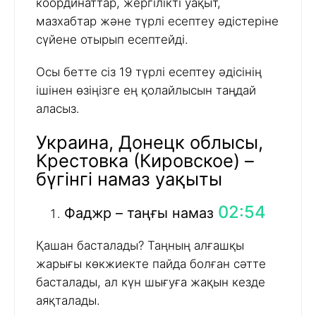
координаттар, жергілікті уақыт,
мазхабтар және түрлі есептеу әдістеріне
сүйене отырып есептейді.
Осы бетте сіз 19 түрлі есептеу әдісінің
ішінен өзіңізге ең қолайлысын таңдай
аласыз.
Украина, Донецк облысы,
Крестовка (Кировское) –
бүгінгі намаз уақыты
02:54
Фаджр – таңғы намаз
Қашан басталады? Таңның алғашқы
жарығы көкжиекте пайда болған сәтте
басталады, ал күн шығуға жақын кезде
аяқталады.