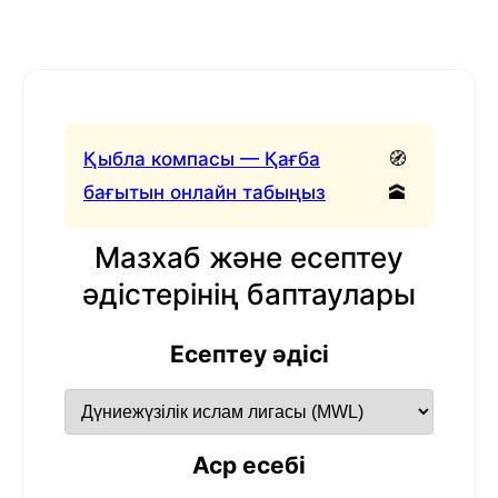
Қыбла компасы — Қағба
🧭
бағытын онлайн табыңыз
🕋
Мазхаб және есептеу
әдістерінің баптаулары
Есептеу әдісі
Аср есебі