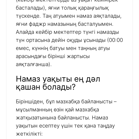
басталады), яғни толық қараңғылық
түскенде. Таң атуымен намаз аяқталады,
яғни фаджр намазының басталуымен.
Алайда кейбір мектептер түнгі намазды
түн ортасына дейін оқуды ұсынады (00:00
емес, күннің батуы мен таңның атуы
арасындағы бірінші жартысы
аяқталғанша).
Намаз уақыты ең дәл
қашан болады?
Біріншіден, бұл мазхабқа байланысты –
мұсылманның өзін қай мазхабқа
жатқызатынына байланысты. Намаз
уақытын есептеу үшін тек қана таңдау
жеткілікті: