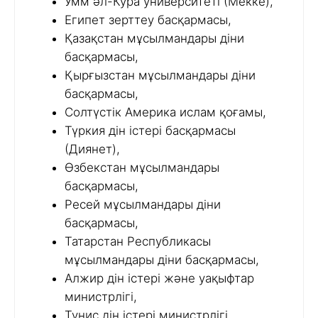
Умм әл-Кура университеті (Мекке),
Египет зерттеу басқармасы,
Қазақстан мұсылмандары діни
басқармасы,
Қырғызстан мұсылмандары діни
басқармасы,
Солтүстік Америка ислам қоғамы,
Түркия дін істері басқармасы
(Диянет),
Өзбекстан мұсылмандары
басқармасы,
Ресей мұсылмандары діни
басқармасы,
Татарстан Республикасы
мұсылмандары діни басқармасы,
Алжир дін істері және уақыфтар
министрлігі,
Тунис дін істері министрлігі,