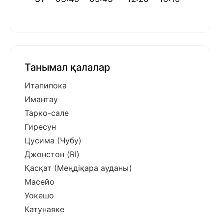
Танымал қалалар
Итапипока
Имантау
Тарко-сале
Гиресун
Цусима (Чубу)
Джонстон (RI)
Қасқат (Меңдіқара ауданы)
Масейо
Уокешо
Катунаяке