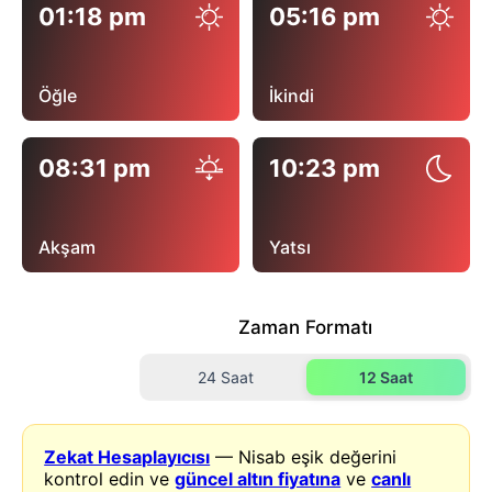
01:18 pm
05:16 pm
Öğle
İkindi
08:31 pm
10:23 pm
Akşam
Yatsı
Zaman Formatı
24 Saat
12 Saat
Zekat Hesaplayıcısı
— Nisab eşik değerini
kontrol edin ve
güncel altın fiyatına
ve
canlı