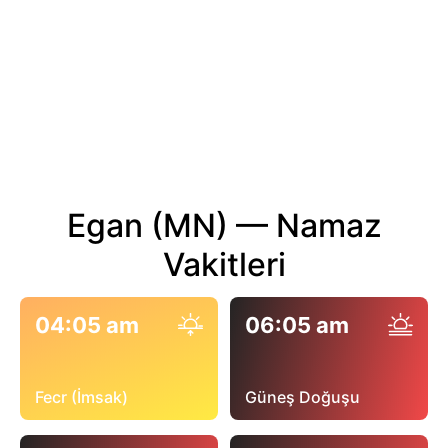
Egan (MN) — Namaz
Vakitleri
04:05 am
06:05 am
Fecr (İmsak)
Güneş Doğuşu