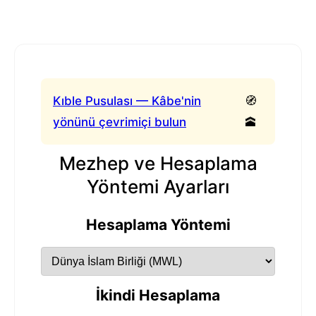
Kıble Pusulası — Kâbe'nin
🧭
yönünü çevrimiçi bulun
🕋
Mezhep ve Hesaplama
Yöntemi Ayarları
Hesaplama Yöntemi
İkindi Hesaplama