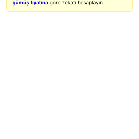
gümüş fiyatına
göre zekatı hesaplayın.