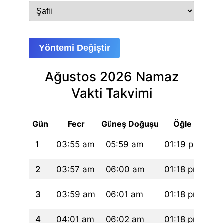
Yöntemi Değiştir
Ağustos 2026 Namaz
Vakti Takvimi
Gün
Fecr
Güneş Doğuşu
Öğle
1
03:55 am
05:59 am
01:19 pm
05
2
03:57 am
06:00 am
01:18 pm
05
3
03:59 am
06:01 am
01:18 pm
05
4
04:01 am
06:02 am
01:18 pm
05