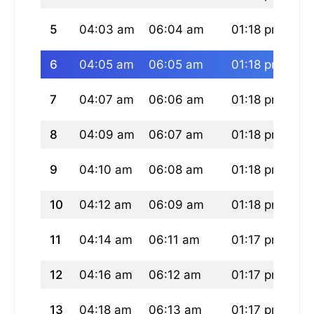
5
04:03 am
06:04 am
01:18 pm
05
6
04:05 am
06:05 am
01:18 pm
05
7
04:07 am
06:06 am
01:18 pm
05
8
04:09 am
06:07 am
01:18 pm
05
9
04:10 am
06:08 am
01:18 pm
05
10
04:12 am
06:09 am
01:18 pm
05
11
04:14 am
06:11 am
01:17 pm
05
12
04:16 am
06:12 am
01:17 pm
05
13
04:18 am
06:13 am
01:17 pm
05