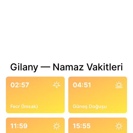
Gilany — Namaz Vakitleri
02:57
04:51
Fecr (İmsak)
Güneş Doğuşu
11:59
15:55