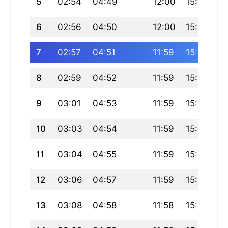
5
02:54
04:49
12:00
15:56
19
6
02:56
04:50
12:00
15:56
1
7
02:57
04:51
11:59
15:55
19
8
02:59
04:52
11:59
15:54
1
9
03:01
04:53
11:59
15:54
19
10
03:03
04:54
11:59
15:53
1
11
03:04
04:55
11:59
15:53
19
12
03:06
04:57
11:59
15:52
19
13
03:08
04:58
11:58
15:51
18