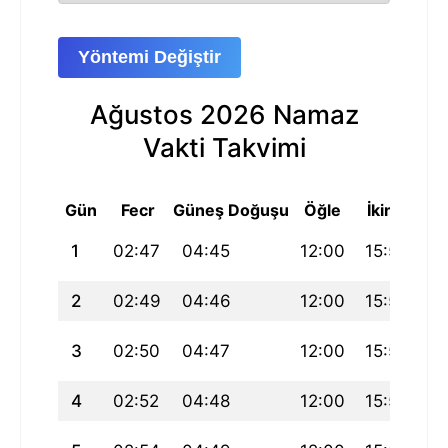
Yöntemi Değiştir
Ağustos 2026 Namaz
Vakti Takvimi
Gün
Fecr
Güneş Doğuşu
Öğle
İkindi
Ak
1
02:47
04:45
12:00
15:58
19
2
02:49
04:46
12:00
15:58
19
3
02:50
04:47
12:00
15:57
19
4
02:52
04:48
12:00
15:57
19