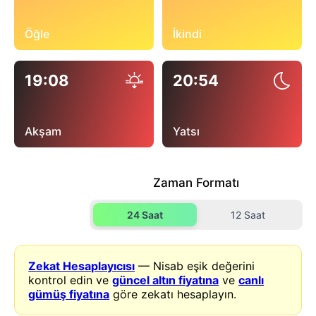
Öğle
İkindi
19:08
20:54
Akşam
Yatsı
Zaman Formatı
24 Saat
12 Saat
Zekat Hesaplayıcısı
— Nisab eşik değerini
kontrol edin ve
güncel altın fiyatına
ve
canlı
gümüş fiyatına
göre zekatı hesaplayın.