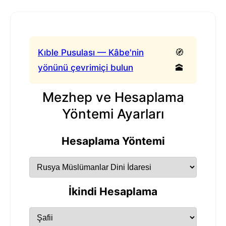
Kıble Pusulası — Kâbe'nin
🧭
yönünü çevrimiçi bulun
🕋
Mezhep ve Hesaplama
Yöntemi Ayarları
Hesaplama Yöntemi
İkindi Hesaplama