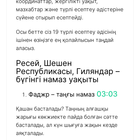
координаттар, жергілікті уақыт,
мазхабтар және түрлі есептеу әдістеріне
сүйене отырып есептейді.
Осы бетте сіз 19 түрлі есептеу әдісінің
ішінен өзіңізге ең қолайлысын таңдай
аласыз.
Ресей, Шешен
Республикасы, Гиляндар –
бүгінгі намаз уақыты
03:03
Фаджр – таңғы намаз
Қашан басталады? Таңның алғашқы
жарығы көкжиекте пайда болған сәтте
басталады, ал күн шығуға жақын кезде
аяқталады.