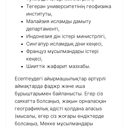
Тегеран университетінің геофизика
институты,
Малайзия исламды дамыту
департаменті,
Индонезия дін істері министрлігі,
Сингапур исламдық діни кеңесі,
Француз мұсылмандары істері
кеңесі,
Шииттік жафарит мазхабы.
Есептеудегі айырмашылықтар әртүрлі
аймақтарда фаджр және иша
бұрыштарымен байланысты. Егер сіз
саяхатта болсаңыз, жақын орналасқан
географиялық әдісті қолдана аласыз
(мысалы, егер сіз жоғары ендіктерде
болсаңыз, Мекке мұсылмандары