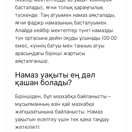
басталады), яғни толық қараңғылық
түскенде. Таң атуымен намаз аяқталады,
яғни фаджр намазының басталуымен.
Алайда кейбір мектептер түнгі намазды
түн ортасына дейін оқуды ұсынады (00:00
емес, күннің батуы мен таңның атуы
арасындағы бірінші жартысы
аяқталғанша).
Намаз уақыты ең дәл
қашан болады?
Біріншіден, бұл мазхабқа байланысты –
мұсылманның өзін қай мазхабқа
жатқызатынына байланысты. Намаз
уақытын есептеу үшін тек қана таңдау
жеткілікті: