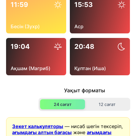
11:59
15:53
Бесін (Зухр)
Аср
19:04
20:48
Ақшам (Магриб)
Құптан (Иша)
Уақыт форматы
24 сағат
12 сағат
Зекет калькуляторы
— нисаб шегін тексеріп,
ағымдағы алтын бағасы
және
ағымдағы