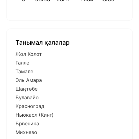
Танымал қалалар
Жол Колот
Галле
Тамале
Эль Амара
Шаңтөбе
Булавайо
Красноград
Ньюкасл (Кинг)
Брвеника
Михнево