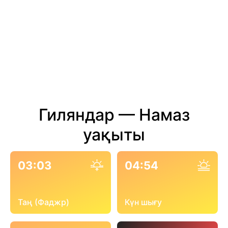
Гиляндар — Намаз
уақыты
03:03
04:54
Таң (Фаджр)
Күн шығу