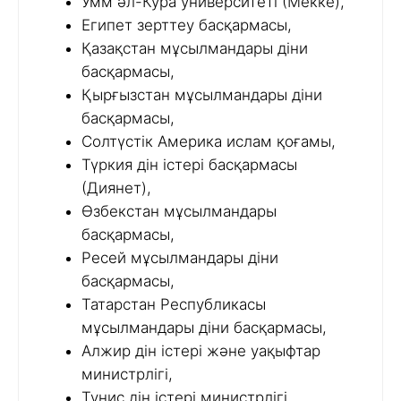
Умм әл-Кура университеті (Мекке),
Египет зерттеу басқармасы,
Қазақстан мұсылмандары діни
басқармасы,
Қырғызстан мұсылмандары діни
басқармасы,
Солтүстік Америка ислам қоғамы,
Түркия дін істері басқармасы
(Диянет),
Өзбекстан мұсылмандары
басқармасы,
Ресей мұсылмандары діни
басқармасы,
Татарстан Республикасы
мұсылмандары діни басқармасы,
Алжир дін істері және уақыфтар
министрлігі,
Тунис дін істері министрлігі,