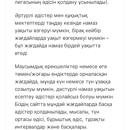
лигасының әдісін қолдану ұсынылады).
Әртүрлі әдістер мен құқықтық
мектептерді таңдау кезінде намаз
уақыты өзгеруі мүмкін, бірақ кейбір
жағдайларда уақыт өзгермеуі мүмкін –
бұл жағдайда намаз бірдей уақытта
өтеді.
Маусымдық ерекшеліктер немесе өте
төмен/жоғары ендіктерде орналасқан
жағдайда, мұнда күн немесе түн ұзаққа
созылуы мүмкін, дәстүрлі намаз уақытын
есептеу әдістері қолайсыз болуы мүмкін.
Біздің сайтта мұндай жағдайларда басқа
әдістер қолданылады, мысалы, түн
ортасы әдісі, бұрыштық әдіс, тұрақты
интервалдар және басқалары.