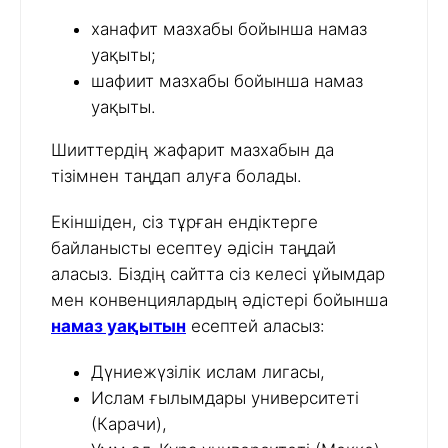
ханафит мазхабы бойынша намаз
уақыты;
шафиит мазхабы бойынша намаз
уақыты.
Шииттердің жафарит мазхабын да
тізімнен таңдап алуға болады.
Екіншіден, сіз тұрған ендіктерге
байланысты есептеу әдісін таңдай
аласыз. Біздің сайтта сіз келесі ұйымдар
мен конвенциялардың әдістері бойынша
намаз уақытын
есептей аласыз:
Дүниежүзілік ислам лигасы,
Ислам ғылымдары университеті
(Карачи),