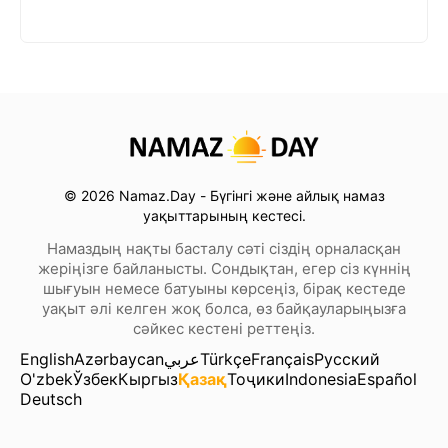
© 2026 Namaz.Day - Бүгінгі және айлық намаз
уақыттарының кестесі.
Намаздың нақты басталу сәті сіздің орналасқан
жеріңізге байланысты. Сондықтан, егер сіз күннің
шығуын немесе батуыны көрсеңіз, бірақ кестеде
уақыт әлі келген жоқ болса, өз байқауларыңызға
сәйкес кестені реттеңіз.
English
Azərbaycan
عربي
Türkçe
Français
Русский
O'zbek
Ўзбек
Кыргыз
Қазақ
Тоҷики
Indonesia
Español
Deutsch