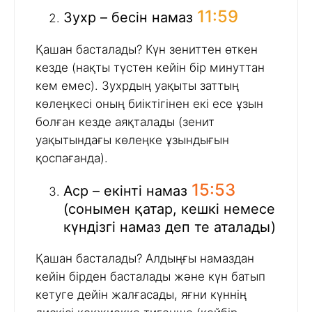
11:59
Зухр – бесін намаз
Қашан басталады? Күн зениттен өткен
кезде (нақты түстен кейін бір минуттан
кем емес). Зухрдың уақыты заттың
көлеңкесі оның биіктігінен екі есе ұзын
болған кезде аяқталады (зенит
уақытындағы көлеңке ұзындығын
қоспағанда).
15:53
Аср – екінті намаз
(сонымен қатар, кешкі немесе
күндізгі намаз деп те аталады)
Қашан басталады? Алдыңғы намаздан
кейін бірден басталады және күн батып
кетуге дейін жалғасады, яғни күннің