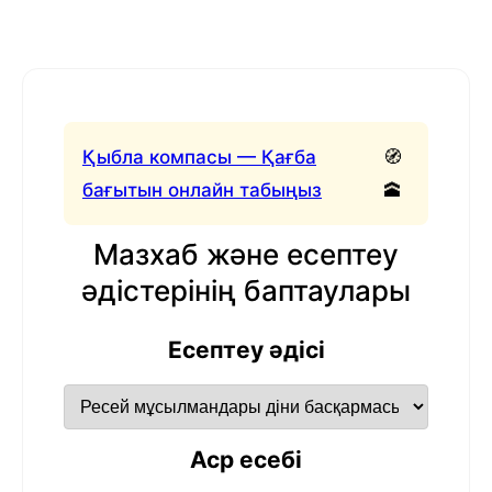
Қыбла компасы — Қағба
🧭
бағытын онлайн табыңыз
🕋
Мазхаб және есептеу
әдістерінің баптаулары
Есептеу әдісі
Аср есебі