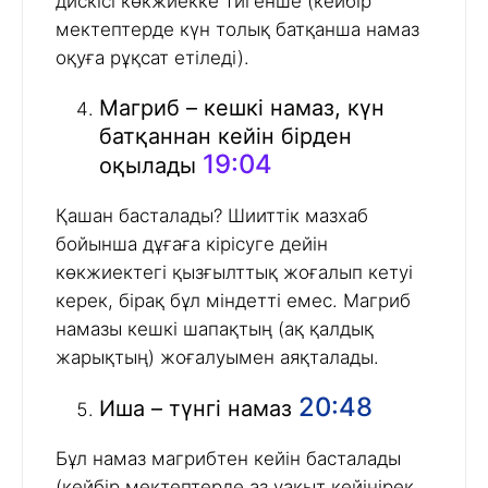
дискісі көкжиекке тигенше (кейбір
мектептерде күн толық батқанша намаз
оқуға рұқсат етіледі).
Магриб – кешкі намаз, күн
батқаннан кейін бірден
19:04
оқылады
Қашан басталады? Шииттік мазхаб
бойынша дұғаға кірісуге дейін
көкжиектегі қызғылттық жоғалып кетуі
керек, бірақ бұл міндетті емес. Магриб
намазы кешкі шапақтың (ақ қалдық
жарықтың) жоғалуымен аяқталады.
20:48
Иша – түнгі намаз
Бұл намаз магрибтен кейін басталады
(кейбір мектептерде аз уақыт кейінірек