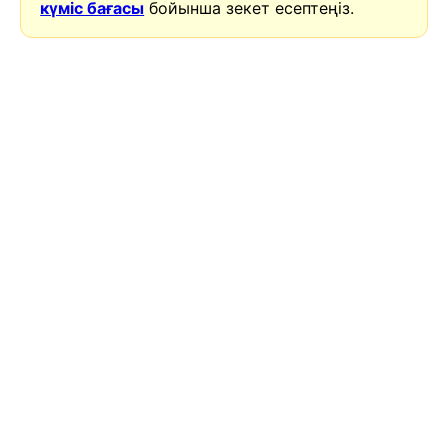
күміс бағасы
бойынша зекет есептеңіз.