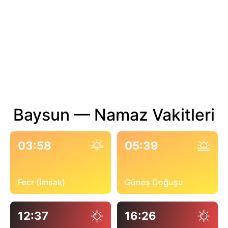
Baysun — Namaz Vakitleri
03:58
05:39
Fecr (İmsak)
Güneş Doğuşu
12:37
16:26