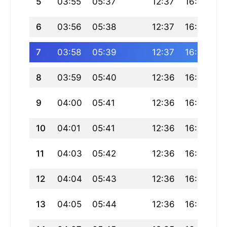
5
03:55
05:37
12:37
16:27
1
6
03:56
05:38
12:37
16:26
19
7
03:58
05:39
12:37
16:26
1
8
03:59
05:40
12:36
16:25
1
9
04:00
05:41
12:36
16:25
19
10
04:01
05:41
12:36
16:24
19
11
04:03
05:42
12:36
16:24
1
12
04:04
05:43
12:36
16:24
19
13
04:05
05:44
12:36
16:23
19