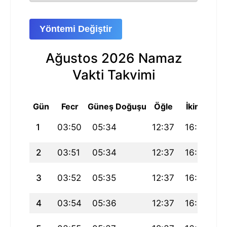
Yöntemi Değiştir
Ağustos 2026 Namaz
Vakti Takvimi
Gün
Fecr
Güneş Doğuşu
Öğle
İkindi
Ak
1
03:50
05:34
12:37
16:28
19
2
03:51
05:34
12:37
16:28
1
3
03:52
05:35
12:37
16:27
1
4
03:54
05:36
12:37
16:27
19