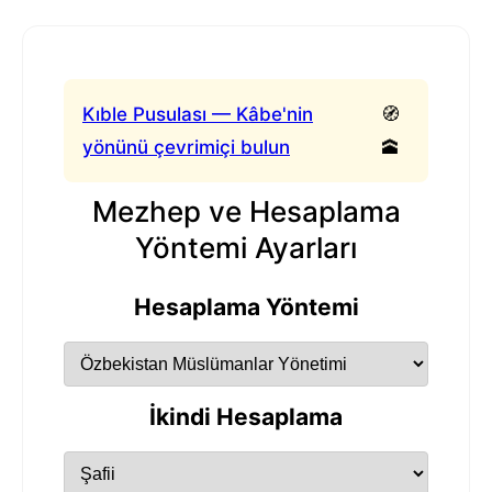
Kıble Pusulası — Kâbe'nin
🧭
yönünü çevrimiçi bulun
🕋
Mezhep ve Hesaplama
Yöntemi Ayarları
Hesaplama Yöntemi
İkindi Hesaplama