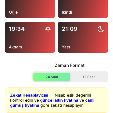
Öğle
İkindi
19:34
21:09
Akşam
Yatsı
Zaman Formatı
24 Saat
12 Saat
Zekat Hesaplayıcısı
— Nisab eşik değerini
kontrol edin ve
güncel altın fiyatına
ve
canlı
gümüş fiyatına
göre zekatı hesaplayın.