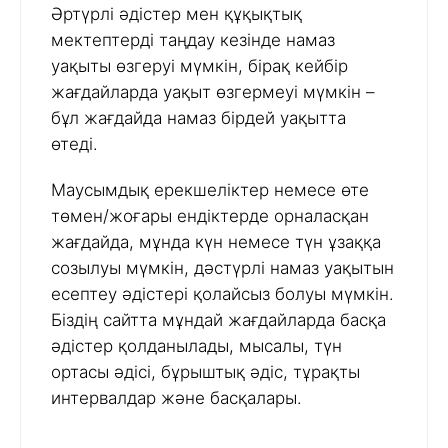
Әртүрлі әдістер мен құқықтық
мектептерді таңдау кезінде намаз
уақыты өзгеруі мүмкін, бірақ кейбір
жағдайларда уақыт өзгермеуі мүмкін –
бұл жағдайда намаз бірдей уақытта
өтеді.
Маусымдық ерекшеліктер немесе өте
төмен/жоғары ендіктерде орналасқан
жағдайда, мұнда күн немесе түн ұзаққа
созылуы мүмкін, дәстүрлі намаз уақытын
есептеу әдістері қолайсыз болуы мүмкін.
Біздің сайтта мұндай жағдайларда басқа
әдістер қолданылады, мысалы, түн
ортасы әдісі, бұрыштық әдіс, тұрақты
интервалдар және басқалары.