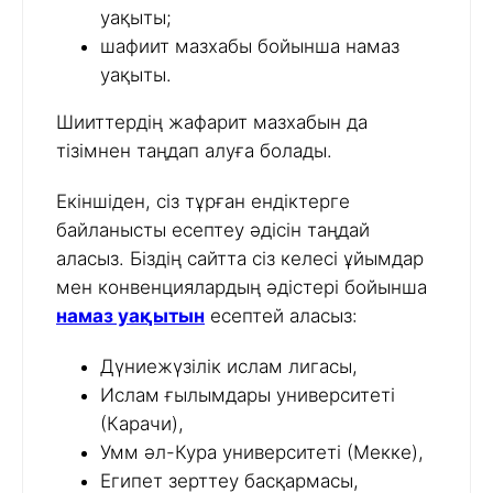
уақыты;
шафиит мазхабы бойынша намаз
уақыты.
Шииттердің жафарит мазхабын да
тізімнен таңдап алуға болады.
Екіншіден, сіз тұрған ендіктерге
байланысты есептеу әдісін таңдай
аласыз. Біздің сайтта сіз келесі ұйымдар
мен конвенциялардың әдістері бойынша
намаз уақытын
есептей аласыз:
Дүниежүзілік ислам лигасы,
Ислам ғылымдары университеті
(Карачи),
Умм әл-Кура университеті (Мекке),
Египет зерттеу басқармасы,