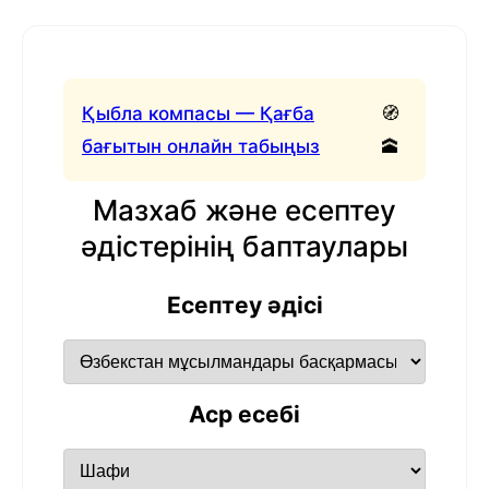
Қыбла компасы — Қағба
🧭
бағытын онлайн табыңыз
🕋
Мазхаб және есептеу
әдістерінің баптаулары
Есептеу әдісі
Аср есебі