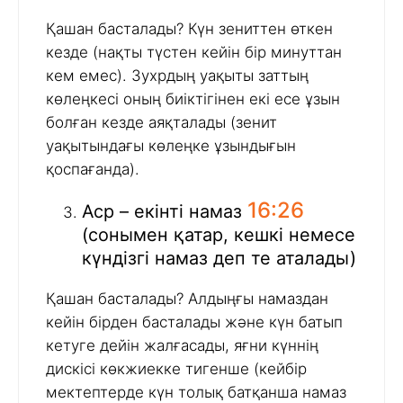
Қашан басталады? Күн зениттен өткен
кезде (нақты түстен кейін бір минуттан
кем емес). Зухрдың уақыты заттың
көлеңкесі оның биіктігінен екі есе ұзын
болған кезде аяқталады (зенит
уақытындағы көлеңке ұзындығын
қоспағанда).
16:26
Аср – екінті намаз
(сонымен қатар, кешкі немесе
күндізгі намаз деп те аталады)
Қашан басталады? Алдыңғы намаздан
кейін бірден басталады және күн батып
кетуге дейін жалғасады, яғни күннің
дискісі көкжиекке тигенше (кейбір
мектептерде күн толық батқанша намаз