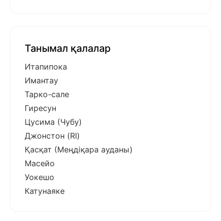
Танымал қалалар
Итапипока
Имантау
Тарко-сале
Гиресун
Цусима (Чубу)
Джонстон (RI)
Қасқат (Меңдіқара ауданы)
Масейо
Уокешо
Катунаяке