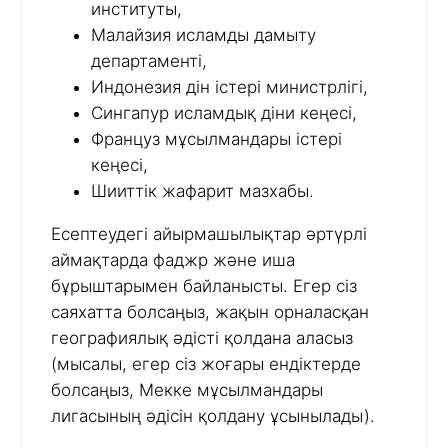
институты,
Малайзия исламды дамыту
департаменті,
Индонезия дін істері министрлігі,
Сингапур исламдық діни кеңесі,
Француз мұсылмандары істері
кеңесі,
Шииттік жафарит мазхабы.
Есептеудегі айырмашылықтар әртүрлі
аймақтарда фаджр және иша
бұрыштарымен байланысты. Егер сіз
саяхатта болсаңыз, жақын орналасқан
географиялық әдісті қолдана аласыз
(мысалы, егер сіз жоғары ендіктерде
болсаңыз, Мекке мұсылмандары
лигасының әдісін қолдану ұсынылады).