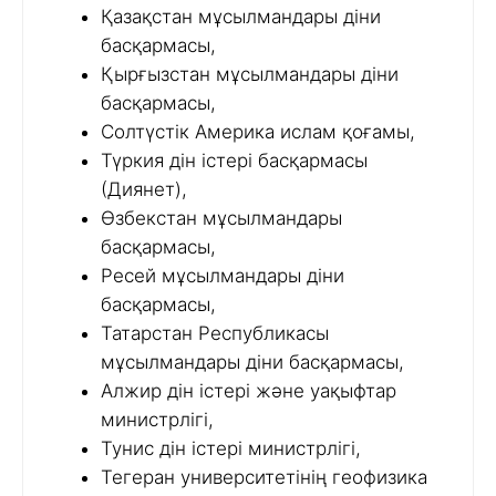
Қазақстан мұсылмандары діни
басқармасы,
Қырғызстан мұсылмандары діни
басқармасы,
Солтүстік Америка ислам қоғамы,
Түркия дін істері басқармасы
(Диянет),
Өзбекстан мұсылмандары
басқармасы,
Ресей мұсылмандары діни
басқармасы,
Татарстан Республикасы
мұсылмандары діни басқармасы,
Алжир дін істері және уақыфтар
министрлігі,
Тунис дін істері министрлігі,
Тегеран университетінің геофизика