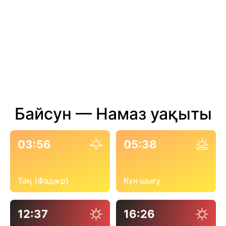
Байсун — Намаз уақыты
03:56
05:38
Таң (Фаджр)
Күн шығу
12:37
16:26