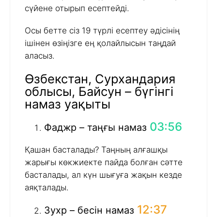
сүйене отырып есептейді.
Осы бетте сіз 19 түрлі есептеу әдісінің
ішінен өзіңізге ең қолайлысын таңдай
аласыз.
Өзбекстан, Сурхандария
облысы, Байсун – бүгінгі
намаз уақыты
03:56
Фаджр – таңғы намаз
Қашан басталады? Таңның алғашқы
жарығы көкжиекте пайда болған сәтте
басталады, ал күн шығуға жақын кезде
аяқталады.
12:37
Зухр – бесін намаз