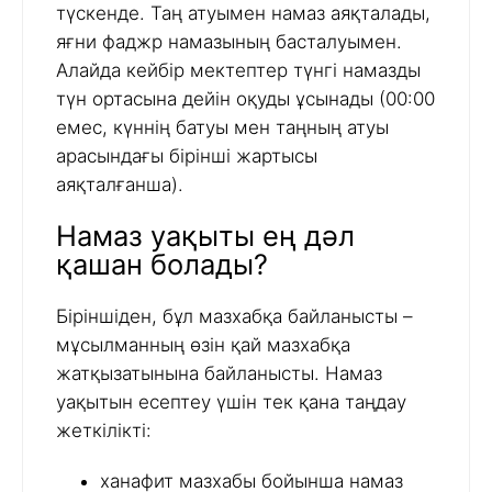
түскенде. Таң атуымен намаз аяқталады,
яғни фаджр намазының басталуымен.
Алайда кейбір мектептер түнгі намазды
түн ортасына дейін оқуды ұсынады (00:00
емес, күннің батуы мен таңның атуы
арасындағы бірінші жартысы
аяқталғанша).
Намаз уақыты ең дәл
қашан болады?
Біріншіден, бұл мазхабқа байланысты –
мұсылманның өзін қай мазхабқа
жатқызатынына байланысты. Намаз
уақытын есептеу үшін тек қана таңдау
жеткілікті:
ханафит мазхабы бойынша намаз