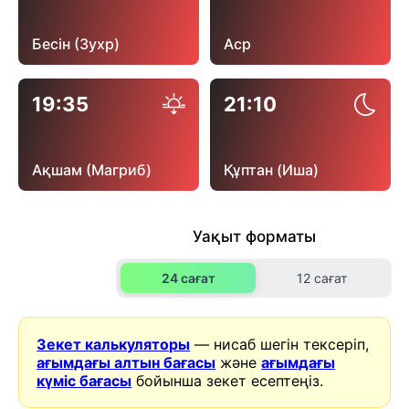
Бесін (Зухр)
Аср
19:35
21:10
Ақшам (Магриб)
Құптан (Иша)
Уақыт форматы
24 сағат
12 сағат
Зекет калькуляторы
— нисаб шегін тексеріп,
ағымдағы алтын бағасы
және
ағымдағы
күміс бағасы
бойынша зекет есептеңіз.