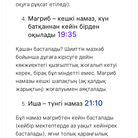
оқуға рұқсат етіледі).
Магриб – кешкі намаз, күн
батқаннан кейін бірден
19:35
оқылады
Қашан басталады? Шииттік мазхаб
бойынша дұғаға кірісуге дейін
көкжиектегі қызғылттық жоғалып кетуі
керек, бірақ бұл міндетті емес. Магриб
намазы кешкі шапақтың (ақ қалдық
жарықтың) жоғалуымен аяқталады.
21:10
Иша – түнгі намаз
Бұл намаз магрибтен кейін басталады
(кейбір мектептерде аз уақыт кейінірек
басталады), яғни толық қараңғылық