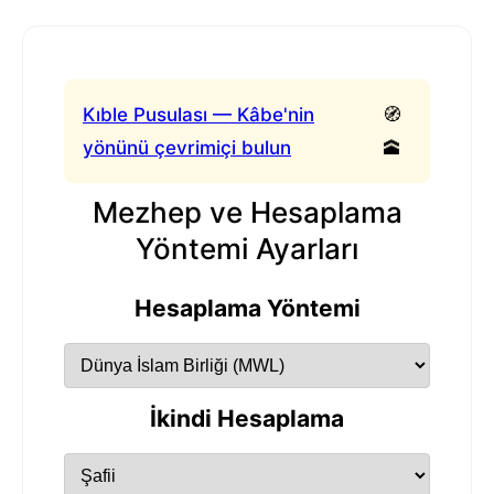
Kıble Pusulası — Kâbe'nin
🧭
yönünü çevrimiçi bulun
🕋
Mezhep ve Hesaplama
Yöntemi Ayarları
Hesaplama Yöntemi
İkindi Hesaplama