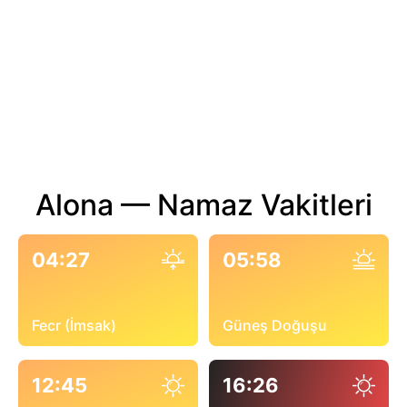
Alona — Namaz Vakitleri
04:27
05:58
Fecr (İmsak)
Güneş Doğuşu
12:45
16:26