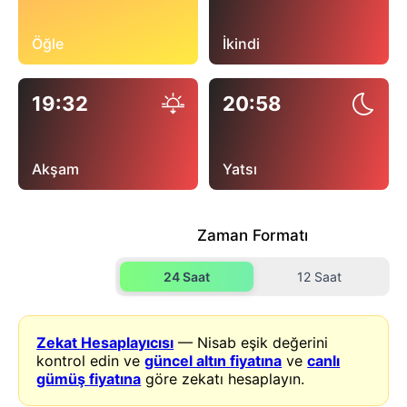
Öğle
İkindi
19:32
20:58
Akşam
Yatsı
Zaman Formatı
24 Saat
12 Saat
Zekat Hesaplayıcısı
— Nisab eşik değerini
kontrol edin ve
güncel altın fiyatına
ve
canlı
gümüş fiyatına
göre zekatı hesaplayın.