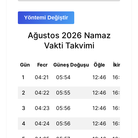
Yöntemi Değiştir
Ağustos 2026 Namaz
Vakti Takvimi
Gün
Fecr
Güneş Doğuşu
Öğle
İkindi
Ak
1
04:21
05:54
12:46
16:27
19
2
04:22
05:55
12:46
16:27
19
3
04:23
05:56
12:46
16:27
1
4
04:24
05:56
12:46
16:27
19