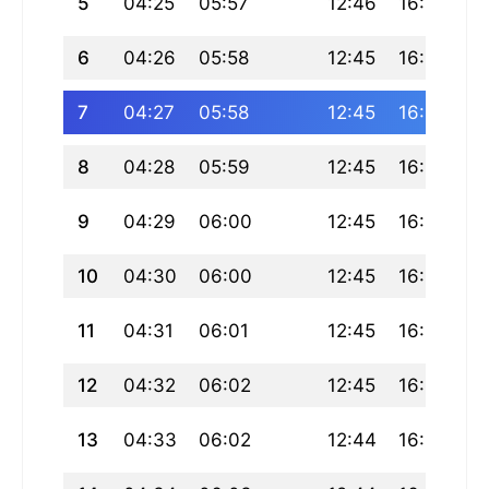
5
04:25
05:57
12:46
16:27
1
6
04:26
05:58
12:45
16:26
1
7
04:27
05:58
12:45
16:26
19
8
04:28
05:59
12:45
16:26
19
9
04:29
06:00
12:45
16:26
19
10
04:30
06:00
12:45
16:25
1
11
04:31
06:01
12:45
16:25
19
12
04:32
06:02
12:45
16:25
19
13
04:33
06:02
12:44
16:25
19