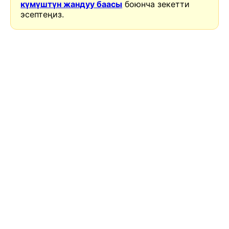
күмүштүн жандуу баасы
боюнча зекетти
эсептеңиз.