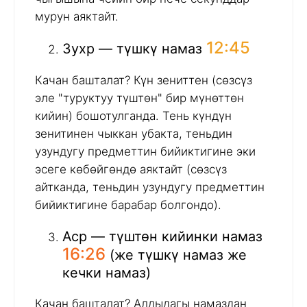
мурун аяктайт.
12:45
Зухр — түшкү намаз
Качан башталат? Күн зениттен (сөзсүз
эле "туруктуу түштөн" бир мүнөттөн
кийин) бошотулганда. Тень күндүн
зенитинен чыккан убакта, теньдин
узундугу предметтин бийиктигине эки
эсеге көбөйгөндө аяктайт (сөзсүз
айтканда, теньдин узундугу предметтин
бийиктигине барабар болгондо).
Аср — түштөн кийинки намаз
16:26
(же түшкү намаз же
кечки намаз)
Качан башталат? Алдыдагы намаздан