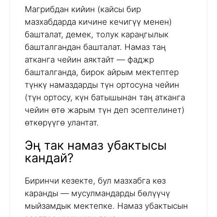
Магрибдан кийин (кайсы бир
мазхабдарда кичине кечигүү менен)
башталат, демек, толук караңгылык
башталгандан башталат. Намаз таң
атканга чейин аяктайт — фаджр
башталганда, бирок айрым мектептер
түнкү намаздарды түн ортосуна чейин
(түн ортосу, күн батышынан таң атканга
чейин өтө жарым түн деп эсептелинет)
өткөрүүгө улантат.
Эң так намаз убактысы
кандай?
Биринчи кезекте, бул мазхабга көз
каранды — мусулмандарды бөлүүчү
мыйзамдык мектепке. Намаз убактысын