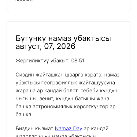
Бүгүнкү намаз убактысы
август, 07, 2026
Жергиликтүү убакыт: 08:51
Сиздин жайгашкан шаарга карата, намаз
убактысы географиялык жайгашуусуна
жараша ар кандай болот, себеби күндүн
чыгышы, зенит, күндүн батышы жана
башка астрономиялык көрсөткүчтөр ар
башка.
Биздин кызмат
Namaz Day
ар кандай
шаарлар үчүн намаз убактысын