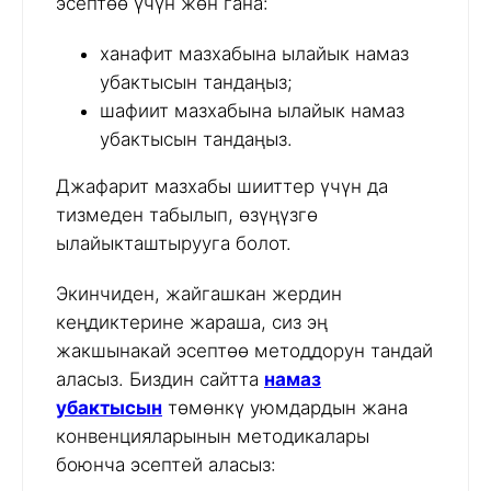
эсептөө үчүн жөн гана:
ханафит мазхабына ылайык намаз
убактысын тандаңыз;
шафиит мазхабына ылайык намаз
убактысын тандаңыз.
Джафарит мазхабы шииттер үчүн да
тизмеден табылып, өзүңүзгө
ылайыкташтырууга болот.
Экинчиден, жайгашкан жердин
кеңдиктерине жараша, сиз эң
жакшынакай эсептөө методдорун тандай
аласыз. Биздин сайтта
намаз
убактысын
төмөнкү уюмдардын жана
конвенцияларынын методикалары
боюнча эсептей аласыз: