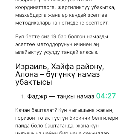
координаттарга, жергиликтүү убакытка,
мазхабдарга жана ар кандай эсептөө
методикаларына негиздене эсептейт.
Бул бетте сиз 19 бар болгон намазды
эсептөө методдорунун ичинен эң
ылайыктуу усулду тандай аласыз.
Израиль, Хайфа району,
Алона – бүгүнкү намаз
убактысы
04:27
Фаджр — таңкы намаз
Качан башталат? Күн чыгышына жакын,
горизонтто ак түстүн биринчи белгилери
пайда боло баштаганда, жана күн
чыгышына чейин бир нече секунддар