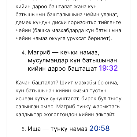
кийин дароо башталат жана күн
батышынын башталышына чейин уланат,
демек күндүн диски горизонтко тийгенге
чейин (башка мазхабдарда күн батышына
чейин намаз окууга уруксат берилет).
Магриб — кечки намаз,
мусулмандар күн батышынан
19:32
кийин дароо башташат
Качан башталат? Шиит мазхабы боюнча,
күн батышынан кийин кызыл түстүн
исчези күтүү сунушталат, бирок бул тыюу
салынган эмес. Магриб түнкү жарыктагы
калдыктар жоголгондон кийин аяктайт.
20:58
Иша — түнкү намаз