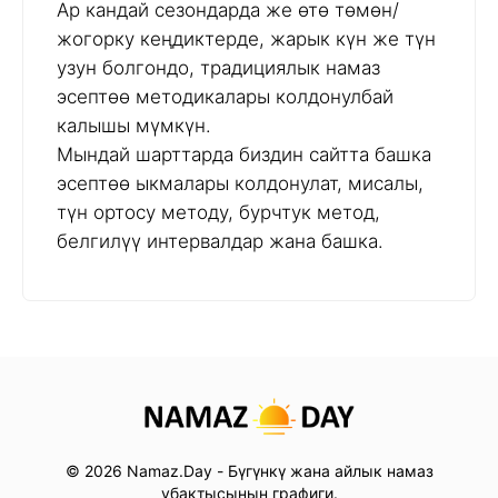
Ар кандай сезондарда же өтө төмөн/
жогорку кеңдиктерде, жарык күн же түн
узун болгондо, традициялык намаз
эсептөө методикалары колдонулбай
калышы мүмкүн.
Мындай шарттарда биздин сайтта башка
эсептөө ыкмалары колдонулат, мисалы,
түн ортосу методу, бурчтук метод,
белгилүү интервалдар жана башка.
© 2026 Namaz.Day - Бүгүнкү жана айлык намаз
убактысынын графиги.