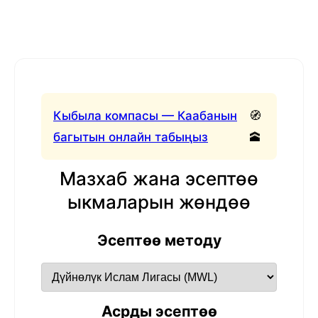
Кыбыла компасы — Каабанын
🧭
багытын онлайн табыңыз
🕋
Мазхаб жана эсептөө
ыкмаларын жөндөө
Эсептөө методу
Асрды эсептөө