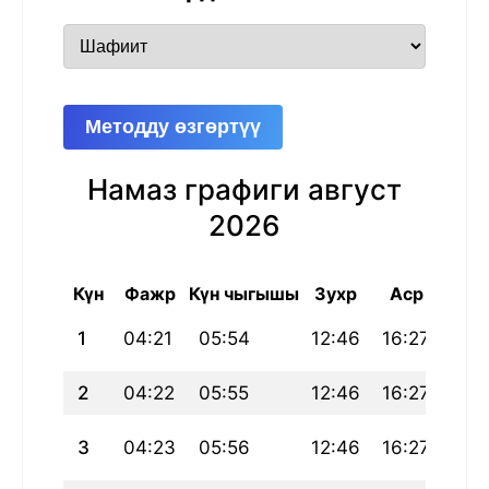
Методду өзгөртүү
Намаз графиги август
2026
Күн
Фажр
Күн чыгышы
Зухр
Аср
Маг
1
04:21
05:54
12:46
16:27
19:
2
04:22
05:55
12:46
16:27
19:
3
04:23
05:56
12:46
16:27
19: