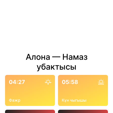
Алона — Намаз
убактысы
04:27
05:58
Фажр
Күн чыгышы