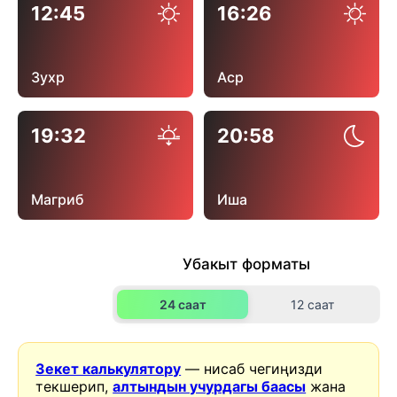
12:45
16:26
Зухр
Аср
19:32
20:58
Магриб
Иша
Убакыт форматы
24 саат
12 саат
Зекет калькулятору
— нисаб чегиңизди
текшерип,
алтындын учурдагы баасы
жана