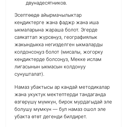
двунадесятников.
Эсептөөдө айырмачылыктар
кеңдиктерге жана фаджр жана иша
ыкмаларына жараша болот. Эгерде
саякаттап жүрсөңүз, географиялык
жакындыкка негизделген ыкмаларды
колдонсоңуз болот (мисалы, жогорку
кеңдиктерде болсоңуз, Мекке ислам
лигасынын ыкмасын колдонуу
сунушталат).
Намаз убактысы ар кандай методикалар
жана укуктук мектептерди тандаганда
өзгөрүшү мүмкүн, бирок мурдагыдай эле
болушу мүмкүн — бул намаз ошол эле
убакта өтөт дегенди билдирет.