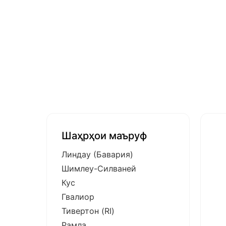
Шаҳрҳои маъруф
Линдау (Бавария)
Шимлеу-Силваней
Кус
Гвалиор
Тивертон (RI)
Рамла