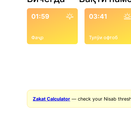
01:59
03:41
Фаҷр
Тулӯи офтоб
Zakat Calculator
— check your Nisab thresh