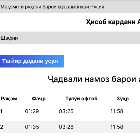
Ҳисоб кардани 
Тағйир додани усул
Ҷадвали намоз барои 
Рақам
Фаҷр
Тулӯи офтоб
Зӯҳр
1
01:29
03:25
11:58
2
01:35
03:28
11:58