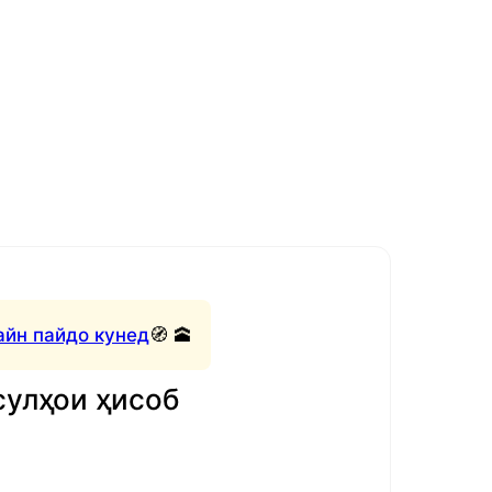
айн пайдо кунед
🧭 🕋
сулҳои ҳисоб