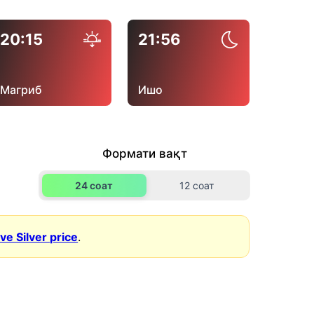
20:15
21:56
Магриб
Ишо
Формати вақт
24 соат
12 соат
ive Silver price
.