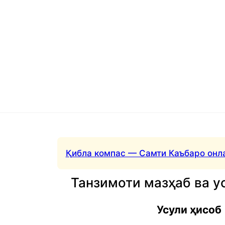
Қибла компас — Самти Каъбаро онл
Танзимоти мазҳаб ва у
Усули ҳисоб