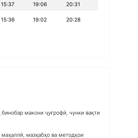
15:37
19:06
20:31
15:36
19:02
20:28
д бинобар макони ҷуғрофӣ, чунки вақти
и маҳаллӣ, мазҳабҳо ва методҳои