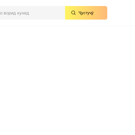
Ҷустуҷӯ