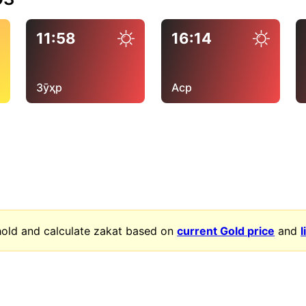
11:58
16:14
Зӯҳр
Аср
old and calculate zakat based on
current Gold price
and
l