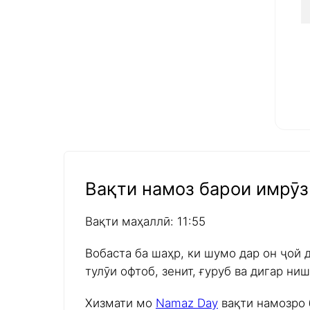
Вақти намоз барои имрӯз 
Вақти маҳаллӣ: 11:55
Вобаста ба шаҳр, ки шумо дар он ҷой 
тулӯи офтоб, зенит, ғуруб ва дигар н
Хизмати мо
Namaz Day
вақти намозро 