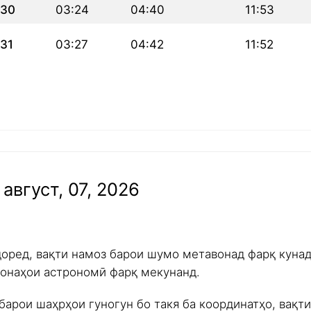
30
03:24
04:40
11:53
31
03:27
04:42
11:52
август, 07, 2026
доред, вақти намоз барои шумо метавонад фарқ куна
ишонаҳои астрономӣ фарқ мекунанд.
барои шаҳрҳои гуногун бо такя ба координатҳо, вақт