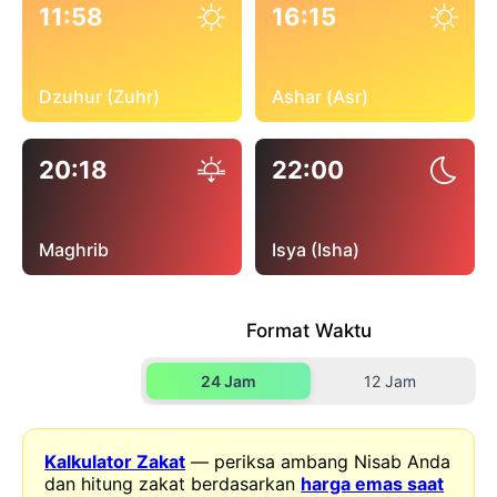
11:58
16:15
Dzuhur (Zuhr)
Ashar (Asr)
20:18
22:00
Maghrib
Isya (Isha)
Format Waktu
24 Jam
12 Jam
Kalkulator Zakat
— periksa ambang Nisab Anda
dan hitung zakat berdasarkan
harga emas saat