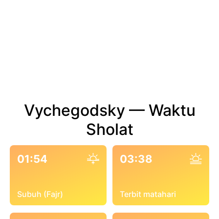
Vychegodsky — Waktu
Sholat
01:54
03:38
Subuh (Fajr)
Terbit matahari