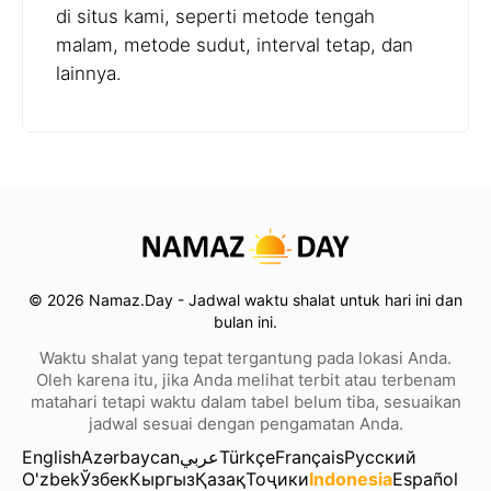
di situs kami, seperti metode tengah
malam, metode sudut, interval tetap, dan
lainnya.
© 2026 Namaz.Day - Jadwal waktu shalat untuk hari ini dan
bulan ini.
Waktu shalat yang tepat tergantung pada lokasi Anda.
Oleh karena itu, jika Anda melihat terbit atau terbenam
matahari tetapi waktu dalam tabel belum tiba, sesuaikan
jadwal sesuai dengan pengamatan Anda.
English
Azərbaycan
عربي
Türkçe
Français
Русский
O'zbek
Ўзбек
Кыргыз
Қазақ
Тоҷики
Indonesia
Español