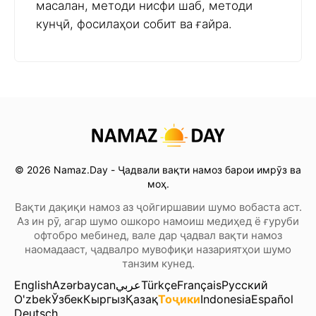
масалан, методи нисфи шаб, методи
кунҷӣ, фосилаҳои собит ва ғайра.
© 2026 Namaz.Day - Ҷадвали вақти намоз барои имрӯз ва
моҳ.
Вақти дақиқи намоз аз ҷойгиршавии шумо вобаста аст.
Аз ин рӯ, агар шумо ошкоро намоиш медиҳед ё ғуруби
офтобро мебинед, вале дар ҷадвал вақти намоз
наомадааст, ҷадвалро мувофиқи назариятҳои шумо
танзим кунед.
English
Azərbaycan
عربي
Türkçe
Français
Русский
O'zbek
Ўзбек
Кыргыз
Қазақ
Тоҷики
Indonesia
Español
Deutsch