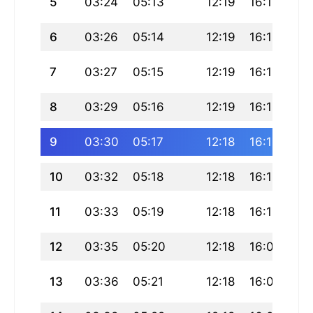
5
03:24
05:13
12:19
16:13
19
6
03:26
05:14
12:19
16:12
19
7
03:27
05:15
12:19
16:12
19
8
03:29
05:16
12:19
16:11
19
9
03:30
05:17
12:18
16:11
19
10
03:32
05:18
12:18
16:10
19
11
03:33
05:19
12:18
16:10
19
12
03:35
05:20
12:18
16:09
19
13
03:36
05:21
12:18
16:08
19