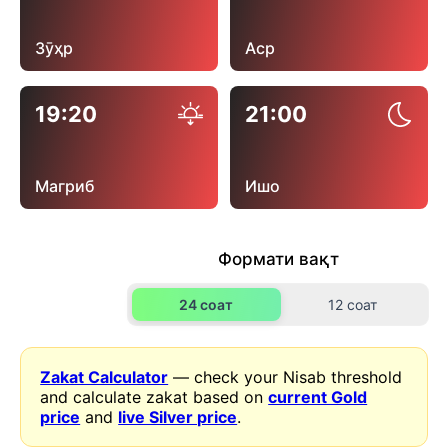
Зӯҳр
Аср
19:20
21:00
Магриб
Ишо
Формати вақт
24 соат
12 соат
Zakat Calculator
— check your Nisab threshold
and calculate zakat based on
current Gold
price
and
live Silver price
.