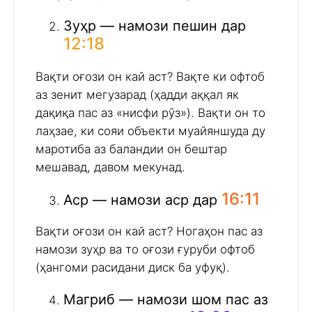
Зуҳр — намози пешин дар
12:18
Вақти оғози он кай аст? Вақте ки офтоб
аз зенит мегузарад (ҳадди аққал як
дақиқа пас аз «нисфи рӯз»). Вақти он то
лаҳзае, ки сояи объекти муайяншуда ду
маротиба аз баландии он бештар
мешавад, давом мекунад.
16:11
Аср — намози аср дар
Вақти оғози он кай аст? Ногаҳон пас аз
намози зуҳр ва то оғози ғуруби офтоб
(ҳангоми расидани диск ба уфуқ).
Магриб — намози шом пас аз