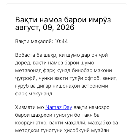
Вақти намоз барои имрӯз
август, 09, 2026
Вақти маҳаллӣ: 10:44
Вобаста ба шаҳр, ки шумо дар он ҷой
доред, вақти намоз барои шумо
метавонад фарқ кунад бинобар макони
ҷуғрофӣ, чунки вақти тулӯи офтоб, зенит,
ғуруб ва дигар нишонаҳои астрономӣ
фарқ мекунанд.
Хизмати мо
Namaz Day
вақти намозро
барои шаҳрҳои гуногун бо такя ба
координатҳо, вақти маҳаллӣ, мазҳабҳо ва
методҳои гуногуни ҳисобкунӣ муайян