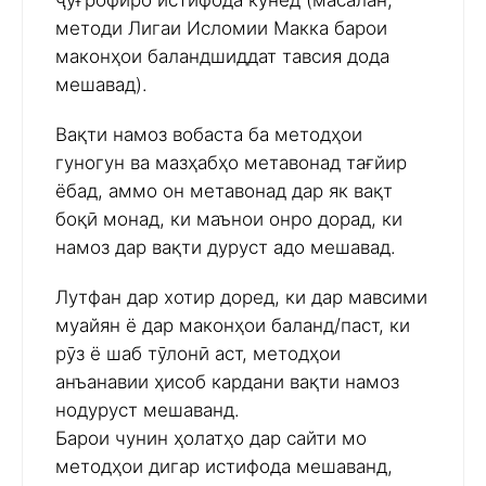
ҷуғрофиро истифода кунед (масалан,
методи Лигаи Исломии Макка барои
маконҳои баландшиддат тавсия дода
мешавад).
Вақти намоз вобаста ба методҳои
гуногун ва мазҳабҳо метавонад тағйир
ёбад, аммо он метавонад дар як вақт
боқӣ монад, ки маънои онро дорад, ки
намоз дар вақти дуруст адо мешавад.
Лутфан дар хотир доред, ки дар мавсими
муайян ё дар маконҳои баланд/паст, ки
рӯз ё шаб тӯлонӣ аст, методҳои
анъанавии ҳисоб кардани вақти намоз
нодуруст мешаванд.
Барои чунин ҳолатҳо дар сайти мо
методҳои дигар истифода мешаванд,