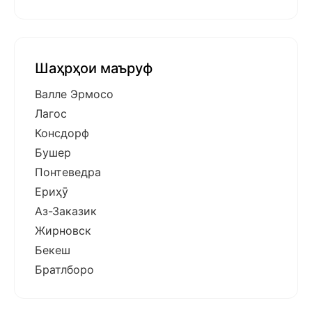
Шаҳрҳои маъруф
Валле Эрмосо
Лагос
Консдорф
Бушер
Понтеведра
Ериҳӯ
Аз-Заказик
Жирновск
Бекеш
Братлборо