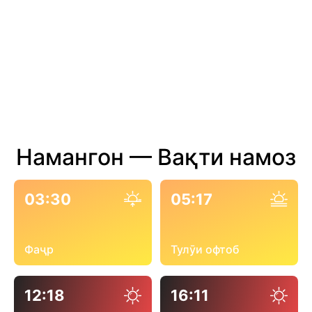
Намангон — Вақти намоз
03:30
05:17
Фаҷр
Тулӯи офтоб
12:18
16:11