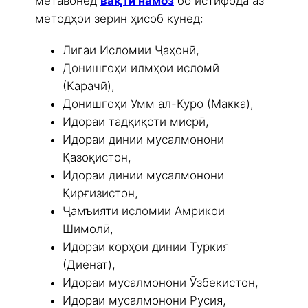
метавонед
вақти намоз
бо истифода аз
методҳои зерин ҳисоб кунед:
Лигаи Исломии Ҷаҳонӣ,
Донишгоҳи илмҳои исломӣ
(Карачӣ),
Донишгоҳи Умм ал-Куро (Макка),
Идораи тадқиқоти мисрӣ,
Идораи динии мусалмонони
Қазоқистон,
Идораи динии мусалмонони
Қирғизистон,
Ҷамъияти исломии Амрикои
Шимолӣ,
Идораи корҳои динии Туркия
(Диёнат),
Идораи мусалмонони Ӯзбекистон,
Идораи мусалмонони Русия,