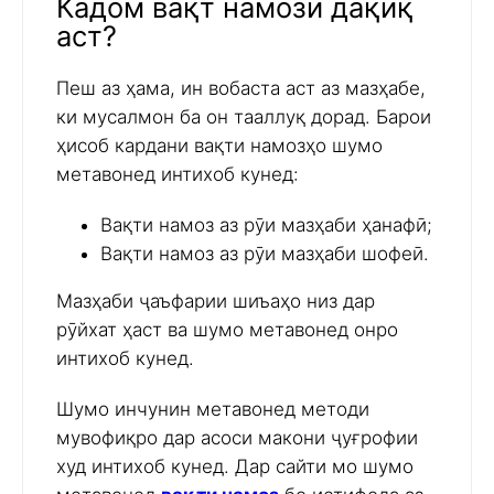
Кадом вақт намози дақиқ
аст?
Пеш аз ҳама, ин вобаста аст аз мазҳабе,
ки мусалмон ба он тааллуқ дорад. Барои
ҳисоб кардани вақти намозҳо шумо
метавонед интихоб кунед:
Вақти намоз аз рӯи мазҳаби ҳанафӣ;
Вақти намоз аз рӯи мазҳаби шофеӣ.
Мазҳаби ҷаъфарии шиъаҳо низ дар
рӯйхат ҳаст ва шумо метавонед онро
интихоб кунед.
Шумо инчунин метавонед методи
мувофиқро дар асоси макони ҷуғрофии
худ интихоб кунед. Дар сайти мо шумо