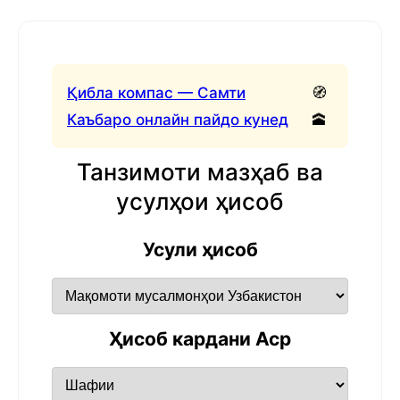
Қибла компас — Самти
🧭
Каъбаро онлайн пайдо кунед
🕋
Танзимоти мазҳаб ва
усулҳои ҳисоб
Усули ҳисоб
Ҳисоб кардани Аср