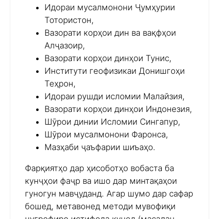
Идораи мусалмонони Ҷумҳурии
Тотористон,
Вазорати корҳои дин ва вақфҳои
Алҷазоир,
Вазорати корҳои динҳои Тунис,
Институти геофизикаи Донишгоҳи
Теҳрон,
Идораи рушди исломии Малайзия,
Вазорати корҳои динҳои Индонезия,
Шӯрои динии Исломии Сингапур,
Шӯрои мусалмонони Фаронса,
Мазҳаби ҷаъфарии шиъаҳо.
Фарқиятҳо дар ҳисоботҳо вобаста ба
кунҷҳои фаҷр ва ишо дар минтақаҳои
гуногун мавҷуданд. Агар шумо дар сафар
бошед, метавонед методи мувофиқи