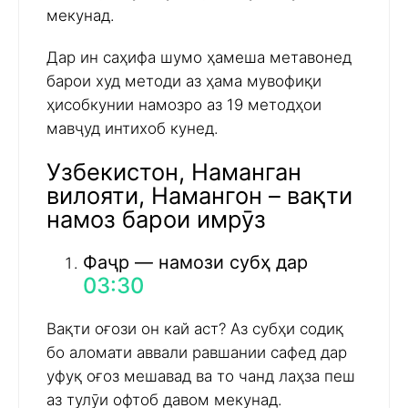
мекунад.
Дар ин саҳифа шумо ҳамеша метавонед
барои худ методи аз ҳама мувофиқи
ҳисобкунии намозро аз 19 методҳои
мавҷуд интихоб кунед.
Узбекистон, Наманган
вилояти, Намангон – вақти
намоз барои имрӯз
Фаҷр — намози субҳ дар
03:30
Вақти оғози он кай аст? Аз субҳи содиқ
бо аломати аввали равшании сафед дар
уфуқ оғоз мешавад ва то чанд лаҳза пеш
аз тулӯи офтоб давом мекунад.