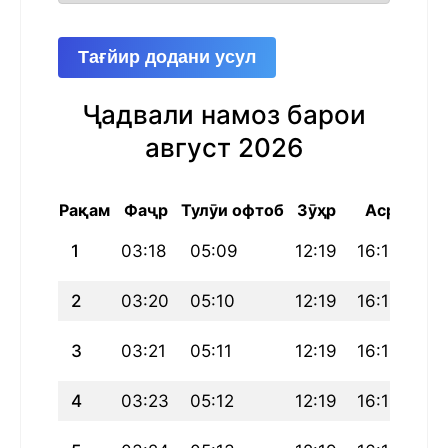
Тағйир додани усул
Ҷадвали намоз барои
август 2026
Рақам
Фаҷр
Тулӯи офтоб
Зӯҳр
Аср
Маг
1
03:18
05:09
12:19
16:14
19
2
03:20
05:10
12:19
16:14
19
3
03:21
05:11
12:19
16:13
19
4
03:23
05:12
12:19
16:13
19