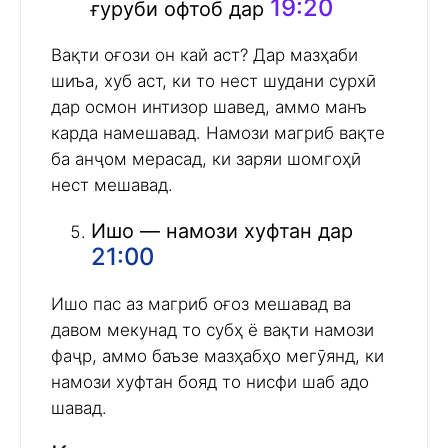
19:20
ғуруби офтоб дар
Вақти оғози он кай аст? Дар мазҳаби
шиъа, хуб аст, ки то нест шудани сурхӣ
дар осмон интизор шавед, аммо манъ
карда намешавад. Намози магриб вақте
ба анҷом мерасад, ки заряи шомгоҳӣ
нест мешавад.
Ишо — намози хуфтан дар
21:00
Ишо пас аз магриб оғоз мешавад ва
давом мекунад то субҳ ё вақти намози
фаҷр, аммо баъзе мазҳабҳо мегӯянд, ки
намози хуфтан бояд то нисфи шаб адо
шавад.