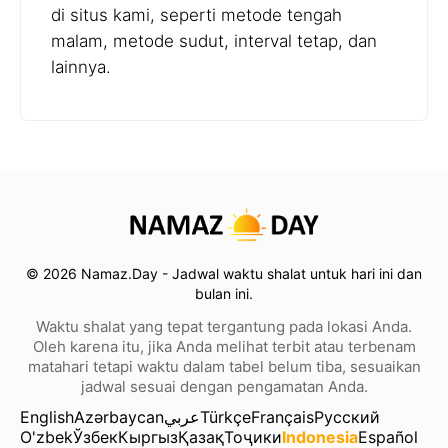
di situs kami, seperti metode tengah
malam, metode sudut, interval tetap, dan
lainnya.
© 2026 Namaz.Day - Jadwal waktu shalat untuk hari ini dan
bulan ini.
Waktu shalat yang tepat tergantung pada lokasi Anda.
Oleh karena itu, jika Anda melihat terbit atau terbenam
matahari tetapi waktu dalam tabel belum tiba, sesuaikan
jadwal sesuai dengan pengamatan Anda.
English
Azərbaycan
عربي
Türkçe
Français
Русский
O'zbek
Ўзбек
Кыргыз
Қазақ
Тоҷики
Indonesia
Español