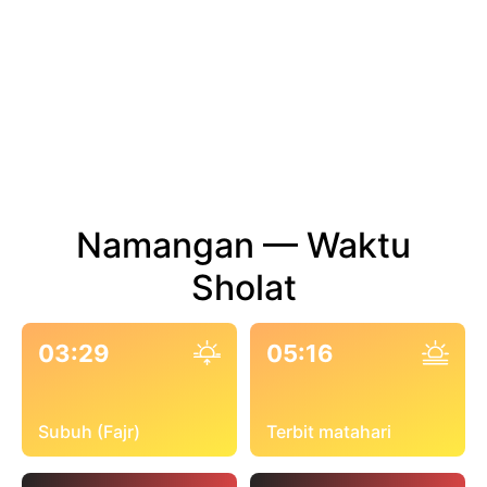
Namangan — Waktu
Sholat
03:29
05:16
Subuh (Fajr)
Terbit matahari