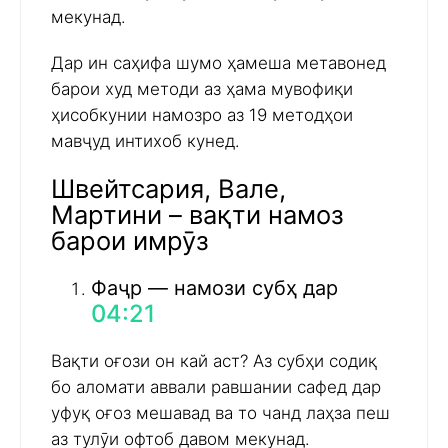
мекунад.
Дар ин саҳифа шумо ҳамеша метавонед
барои худ методи аз ҳама мувофиқи
ҳисобкунии намозро аз 19 методҳои
мавҷуд интихоб кунед.
Швейтсария, Вале,
Мартини – вақти намоз
барои имрӯз
Фаҷр — намози субҳ дар
04:21
Вақти оғози он кай аст? Аз субҳи содиқ
бо аломати аввали равшании сафед дар
уфуқ оғоз мешавад ва то чанд лаҳза пеш
аз тулӯи офтоб давом мекунад.