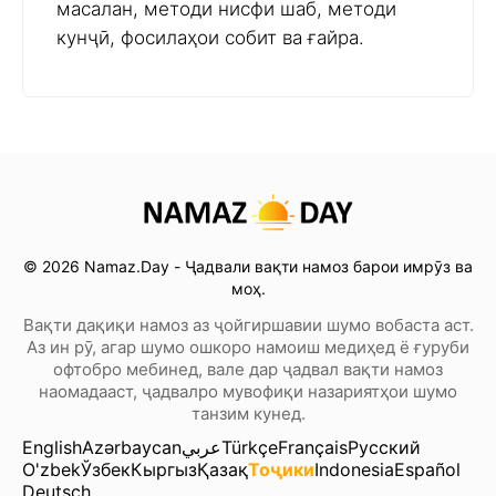
масалан, методи нисфи шаб, методи
кунҷӣ, фосилаҳои собит ва ғайра.
© 2026 Namaz.Day - Ҷадвали вақти намоз барои имрӯз ва
моҳ.
Вақти дақиқи намоз аз ҷойгиршавии шумо вобаста аст.
Аз ин рӯ, агар шумо ошкоро намоиш медиҳед ё ғуруби
офтобро мебинед, вале дар ҷадвал вақти намоз
наомадааст, ҷадвалро мувофиқи назариятҳои шумо
танзим кунед.
English
Azərbaycan
عربي
Türkçe
Français
Русский
O'zbek
Ўзбек
Кыргыз
Қазақ
Тоҷики
Indonesia
Español
Deutsch