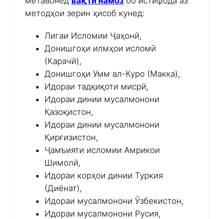
метавонед
вақти намоз
бо истифода аз
методҳои зерин ҳисоб кунед:
Лигаи Исломии Ҷаҳонӣ,
Донишгоҳи илмҳои исломӣ
(Карачӣ),
Донишгоҳи Умм ал-Куро (Макка),
Идораи тадқиқоти мисрӣ,
Идораи динии мусалмонони
Қазоқистон,
Идораи динии мусалмонони
Қирғизистон,
Ҷамъияти исломии Амрикои
Шимолӣ,
Идораи корҳои динии Туркия
(Диёнат),
Идораи мусалмонони Ӯзбекистон,
Идораи мусалмонони Русия,