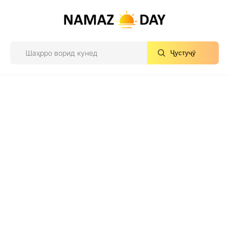
Ҷустуҷӯ