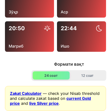
Зӯҳр
Аср
20:50
22:44
Магриб
Ишо
Формати вақт
24 соат
12 соат
Zakat Calculator
— check your Nisab threshold
and calculate zakat based on
current Gold
price
and
live Silver price
.