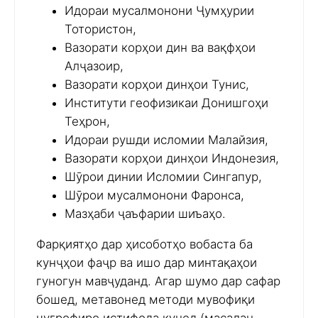
Идораи мусалмонони Ҷумҳурии
Тотористон,
Вазорати корҳои дин ва вақфҳои
Алҷазоир,
Вазорати корҳои динҳои Тунис,
Институти геофизикаи Донишгоҳи
Теҳрон,
Идораи рушди исломии Малайзия,
Вазорати корҳои динҳои Индонезия,
Шӯрои динии Исломии Сингапур,
Шӯрои мусалмонони Фаронса,
Мазҳаби ҷаъфарии шиъаҳо.
Фарқиятҳо дар ҳисоботҳо вобаста ба
кунҷҳои фаҷр ва ишо дар минтақаҳои
гуногун мавҷуданд. Агар шумо дар сафар
бошед, метавонед методи мувофиқи