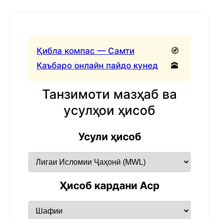
Қибла компас — Самти
🧭
Каъбаро онлайн пайдо кунед
🕋
Танзимоти мазҳаб ва
усулҳои ҳисоб
Усули ҳисоб
Ҳисоб кардани Аср