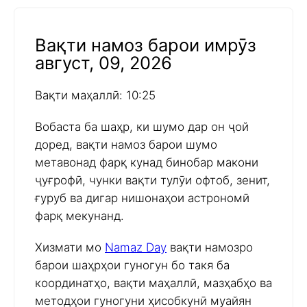
Вақти намоз барои имрӯз
август, 09, 2026
Вақти маҳаллӣ: 10:25
Вобаста ба шаҳр, ки шумо дар он ҷой
доред, вақти намоз барои шумо
метавонад фарқ кунад бинобар макони
ҷуғрофӣ, чунки вақти тулӯи офтоб, зенит,
ғуруб ва дигар нишонаҳои астрономӣ
фарқ мекунанд.
Хизмати мо
Namaz Day
вақти намозро
барои шаҳрҳои гуногун бо такя ба
координатҳо, вақти маҳаллӣ, мазҳабҳо ва
методҳои гуногуни ҳисобкунӣ муайян