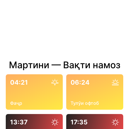
Мартини — Вақти намоз
04:21
06:24
Фаҷр
Тулӯи офтоб
13:37
17:35