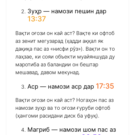
Зуҳр — намози пешин дар
13:37
Вақти оғози он кай аст? Вақте ки офтоб
аз зенит мегузарад (ҳадди аққал як
дақиқа пас аз «нисфи рӯз»). Вақти он то
лаҳзае, ки сояи объекти муайяншуда ду
маротиба аз баландии он бештар
мешавад, давом мекунад.
17:35
Аср — намози аср дар
Вақти оғози он кай аст? Ногаҳон пас аз
намози зуҳр ва то оғози ғуруби офтоб
(ҳангоми расидани диск ба уфуқ).
Магриб — намози шом пас аз