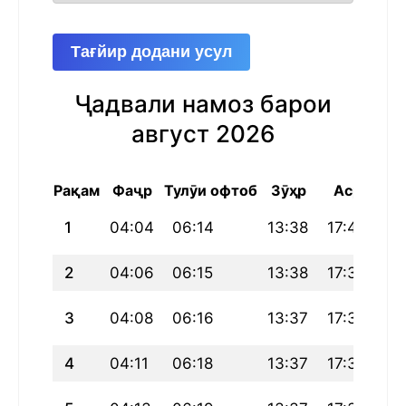
Тағйир додани усул
Ҷадвали намоз барои
август 2026
Рақам
Фаҷр
Тулӯи офтоб
Зӯҳр
Аср
Ма
1
04:04
06:14
13:38
17:40
21
2
04:06
06:15
13:38
17:39
21
3
04:08
06:16
13:37
17:39
20
4
04:11
06:18
13:37
17:38
20