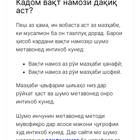
Кадом вақт намози дақиқ
аст?
Пеш аз ҳама, ин вобаста аст аз мазҳабе,
ки мусалмон ба он тааллуқ дорад. Барои
ҳисоб кардани вақти намозҳо шумо
метавонед интихоб кунед:
Вақти намоз аз рӯи мазҳаби ҳанафӣ;
Вақти намоз аз рӯи мазҳаби шофеӣ.
Мазҳаби ҷаъфарии шиъаҳо низ дар
рӯйхат ҳаст ва шумо метавонед онро
интихоб кунед.
Шумо инчунин метавонед методи
мувофиқро дар асоси макони ҷуғрофии
худ интихоб кунед. Дар сайти мо шумо