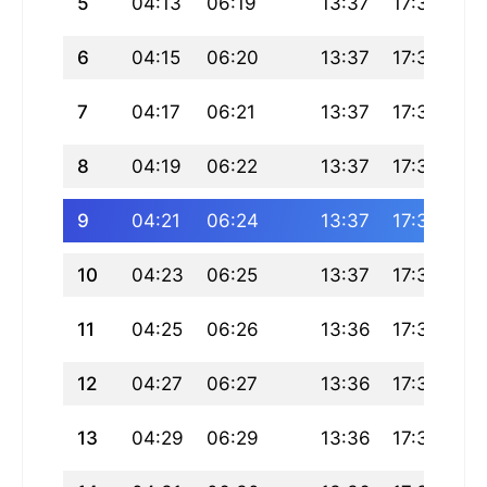
5
04:13
06:19
13:37
17:38
20
6
04:15
06:20
13:37
17:37
20
7
04:17
06:21
13:37
17:36
20
8
04:19
06:22
13:37
17:36
20
9
04:21
06:24
13:37
17:35
20
10
04:23
06:25
13:37
17:34
20
11
04:25
06:26
13:36
17:33
20
12
04:27
06:27
13:36
17:33
20
13
04:29
06:29
13:36
17:32
20