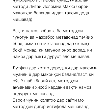
ҷуғрофиро истифода кунед (масалан,
методи Лигаи Исломии Макка барои
маконҳои баландшиддат тавсия дода
мешавад).
Вақти намоз вобаста ба методҳои
гуногун ва мазҳабҳо метавонад тағйир
ёбад, аммо он метавонад дар як вақт
боқӣ монад, ки маънои онро дорад, ки
намоз дар вақти дуруст адо мешавад.
Лутфан дар хотир доред, ки дар мавсими
муайян ё дар маконҳои баланд/паст, ки
рӯз ё шаб тӯлонӣ аст, методҳои
анъанавии ҳисоб кардани вақти намоз
нодуруст мешаванд.
Барои чунин ҳолатҳо дар сайти мо
методҳои дигар истифода мешаванд,