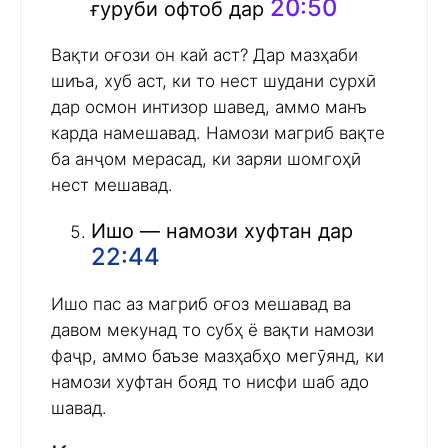
20:50
ғуруби офтоб дар
Вақти оғози он кай аст? Дар мазҳаби
шиъа, хуб аст, ки то нест шудани сурхӣ
дар осмон интизор шавед, аммо манъ
карда намешавад. Намози магриб вақте
ба анҷом мерасад, ки заряи шомгоҳӣ
нест мешавад.
Ишо — намози хуфтан дар
22:44
Ишо пас аз магриб оғоз мешавад ва
давом мекунад то субҳ ё вақти намози
фаҷр, аммо баъзе мазҳабҳо мегӯянд, ки
намози хуфтан бояд то нисфи шаб адо
шавад.