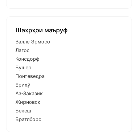
Шаҳрҳои маъруф
Валле Эрмосо
Лагос
Консдорф
Бушер
Понтеведра
Ериҳӯ
Аз-Заказик
Жирновск
Бекеш
Братлборо