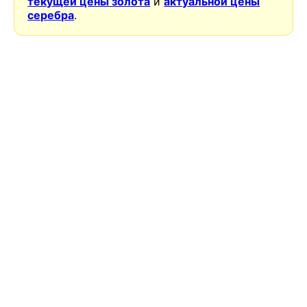
текущей цены золота
и
актуальной цены
серебра
.