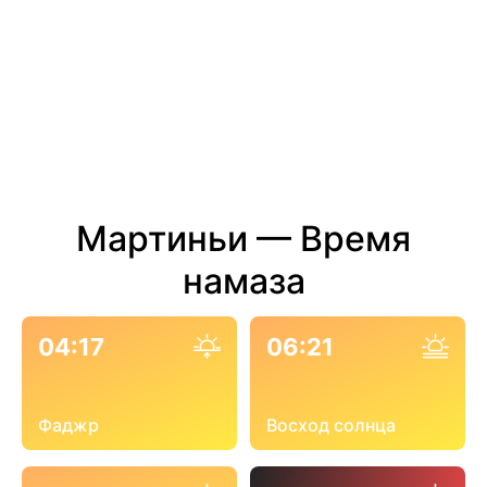
Мартиньи — Время
намаза
04:17
06:21
Фаджр
Восход солнца