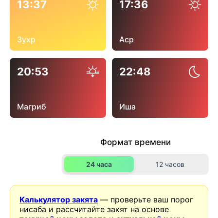
13:37
17:36
Зухр
Аср
20:53
22:48
Магриб
Иша
Формат времени
24 часа
12 часов
Калькулятор закята
— проверьте ваш порог
нисаба и рассчитайте закят на основе