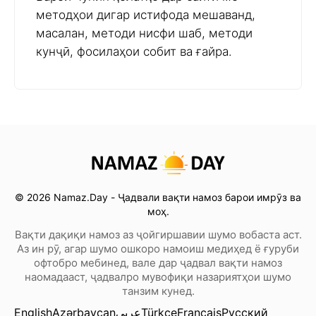
методҳои дигар истифода мешаванд,
масалан, методи нисфи шаб, методи
кунҷӣ, фосилаҳои собит ва ғайра.
© 2026 Namaz.Day - Ҷадвали вақти намоз барои имрӯз ва
моҳ.
Вақти дақиқи намоз аз ҷойгиршавии шумо вобаста аст.
Аз ин рӯ, агар шумо ошкоро намоиш медиҳед ё ғуруби
офтобро мебинед, вале дар ҷадвал вақти намоз
наомадааст, ҷадвалро мувофиқи назариятҳои шумо
танзим кунед.
English
Azərbaycan
عربي
Türkçe
Français
Русский