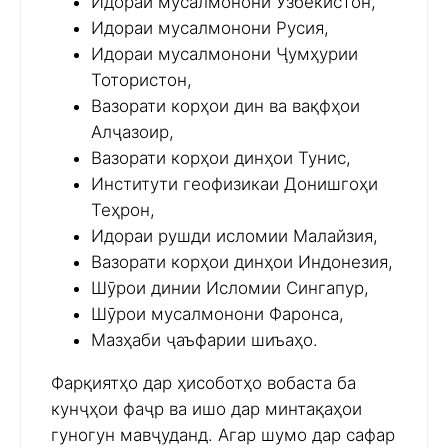
Идораи мусалмонони Ӯзбекистон,
Идораи мусалмонони Русия,
Идораи мусалмонони Ҷумҳурии
Тотористон,
Вазорати корҳои дин ва вақфҳои
Алҷазоир,
Вазорати корҳои динҳои Тунис,
Институти геофизикаи Донишгоҳи
Теҳрон,
Идораи рушди исломии Малайзия,
Вазорати корҳои динҳои Индонезия,
Шӯрои динии Исломии Сингапур,
Шӯрои мусалмонони Фаронса,
Мазҳаби ҷаъфарии шиъаҳо.
Фарқиятҳо дар ҳисоботҳо вобаста ба
кунҷҳои фаҷр ва ишо дар минтақаҳои
гуногун мавҷуданд. Агар шумо дар сафар