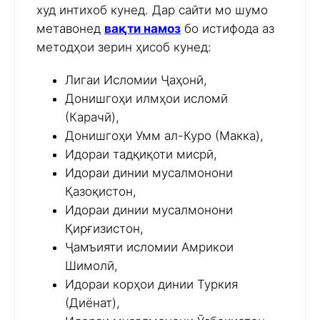
худ интихоб кунед. Дар сайти мо шумо
метавонед
вақти намоз
бо истифода аз
методҳои зерин ҳисоб кунед:
Лигаи Исломии Ҷаҳонӣ,
Донишгоҳи илмҳои исломӣ
(Карачӣ),
Донишгоҳи Умм ал-Куро (Макка),
Идораи тадқиқоти мисрӣ,
Идораи динии мусалмонони
Қазоқистон,
Идораи динии мусалмонони
Қирғизистон,
Ҷамъияти исломии Амрикои
Шимолӣ,
Идораи корҳои динии Туркия
(Диёнат),