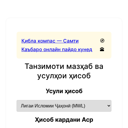
Қибла компас — Самти
🧭
Каъбаро онлайн пайдо кунед
🕋
Танзимоти мазҳаб ва
усулҳои ҳисоб
Усули ҳисоб
Ҳисоб кардани Аср