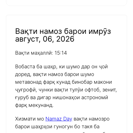
Вақти намоз барои имрӯз
август, 06, 2026
Вақти маҳаллӣ: 15:14
Вобаста ба шаҳр, ки шумо дар он ҷой
доред, вақти намоз барои шумо
метавонад фарқ кунад бинобар макони
ҷуғрофӣ, чунки вақти тулӯи офтоб, зенит,
ғуруб ва дигар нишонаҳои астрономӣ
фарқ мекунанд.
Хизмати мо
Namaz Day
вақти намозро
барои шаҳрҳои гуногун бо такя ба