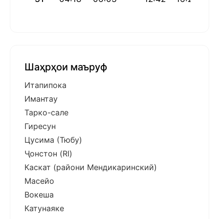
Шаҳрҳои маъруф
Итапипока
Имантау
Тарко-сале
Гиресун
Цусима (Тюбу)
Ҷонстон (RI)
Каскат (райони Мендикаринский)
Масейо
Вокеша
Катунаяке