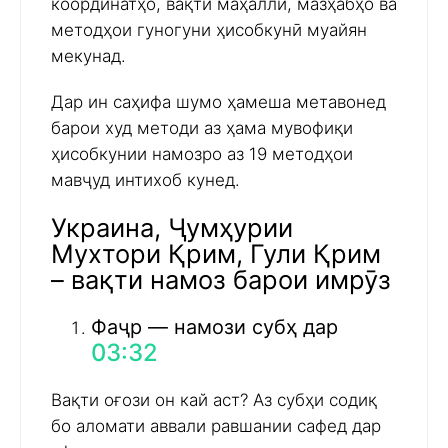
координатҳо, вақти маҳаллӣ, мазҳабҳо ва
методҳои гуногуни ҳисобкунӣ муайян
мекунад.
Дар ин саҳифа шумо ҳамеша метавонед
барои худ методи аз ҳама мувофиқи
ҳисобкунии намозро аз 19 методҳои
мавҷуд интихоб кунед.
Украина, Ҷумҳурии
Мухтори Қрим, Гули Қрим
– вақти намоз барои имрӯз
Фаҷр — намози субҳ дар
03:32
Вақти оғози он кай аст? Аз субҳи содиқ
бо аломати аввали равшании сафед дар