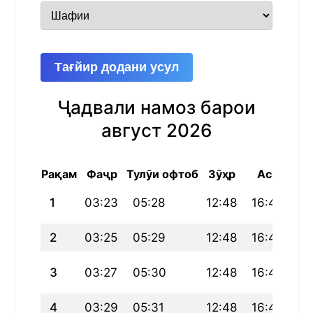
Тағйир додани усул
Ҷадвали намоз барои
август 2026
Рақам
Фаҷр
Тулӯи офтоб
Зӯҳр
Аср
Ма
1
03:23
05:28
12:48
16:49
20
2
03:25
05:29
12:48
16:49
20
3
03:27
05:30
12:48
16:48
20
4
03:29
05:31
12:48
16:48
20