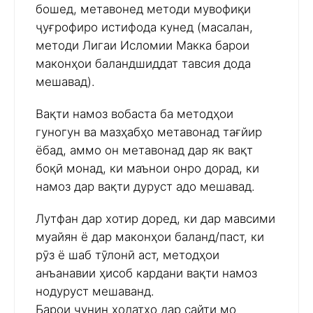
бошед, метавонед методи мувофиқи
ҷуғрофиро истифода кунед (масалан,
методи Лигаи Исломии Макка барои
маконҳои баландшиддат тавсия дода
мешавад).
Вақти намоз вобаста ба методҳои
гуногун ва мазҳабҳо метавонад тағйир
ёбад, аммо он метавонад дар як вақт
боқӣ монад, ки маънои онро дорад, ки
намоз дар вақти дуруст адо мешавад.
Лутфан дар хотир доред, ки дар мавсими
муайян ё дар маконҳои баланд/паст, ки
рӯз ё шаб тӯлонӣ аст, методҳои
анъанавии ҳисоб кардани вақти намоз
нодуруст мешаванд.
Барои чунин ҳолатҳо дар сайти мо