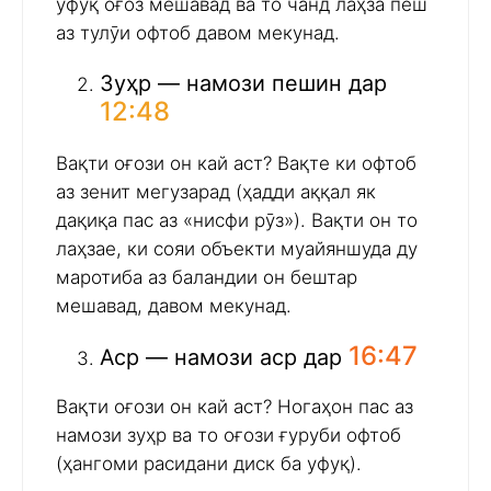
уфуқ оғоз мешавад ва то чанд лаҳза пеш
аз тулӯи офтоб давом мекунад.
Зуҳр — намози пешин дар
12:48
Вақти оғози он кай аст? Вақте ки офтоб
аз зенит мегузарад (ҳадди аққал як
дақиқа пас аз «нисфи рӯз»). Вақти он то
лаҳзае, ки сояи объекти муайяншуда ду
маротиба аз баландии он бештар
мешавад, давом мекунад.
16:47
Аср — намози аср дар
Вақти оғози он кай аст? Ногаҳон пас аз
намози зуҳр ва то оғози ғуруби офтоб
(ҳангоми расидани диск ба уфуқ).