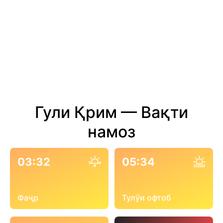
Гули Қрим — Вақти
намоз
03:32
05:34
Фаҷр
Тулӯи офтоб