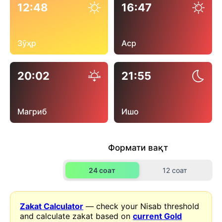
12:48
16:47
Зӯҳр
Аср
20:02
21:55
Магриб
Ишо
Формати вақт
24 соат
12 соат
Zakat Calculator
— check your Nisab threshold
and calculate zakat based on
current Gold