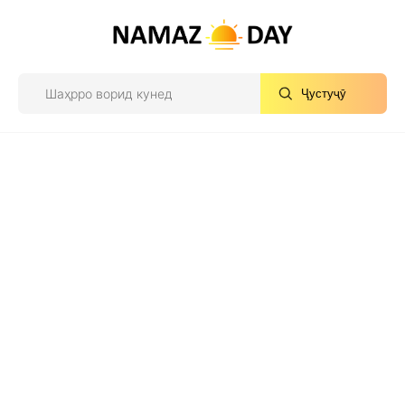
Ҷустуҷӯ