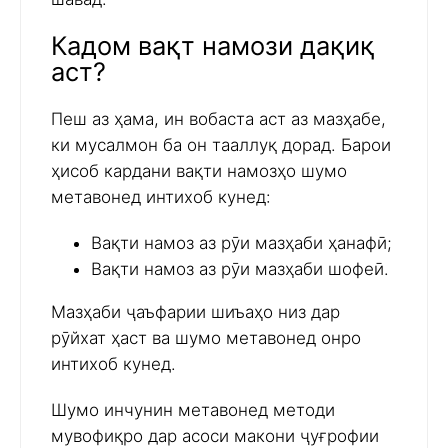
Кадом вақт намози дақиқ
аст?
Пеш аз ҳама, ин вобаста аст аз мазҳабе,
ки мусалмон ба он тааллуқ дорад. Барои
ҳисоб кардани вақти намозҳо шумо
метавонед интихоб кунед:
Вақти намоз аз рӯи мазҳаби ҳанафӣ;
Вақти намоз аз рӯи мазҳаби шофеӣ.
Мазҳаби ҷаъфарии шиъаҳо низ дар
рӯйхат ҳаст ва шумо метавонед онро
интихоб кунед.
Шумо инчунин метавонед методи
мувофиқро дар асоси макони ҷуғрофии