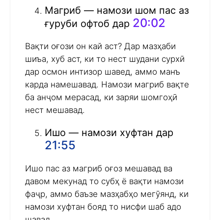
Магриб — намози шом пас аз
20:02
ғуруби офтоб дар
Вақти оғози он кай аст? Дар мазҳаби
шиъа, хуб аст, ки то нест шудани сурхӣ
дар осмон интизор шавед, аммо манъ
карда намешавад. Намози магриб вақте
ба анҷом мерасад, ки заряи шомгоҳӣ
нест мешавад.
Ишо — намози хуфтан дар
21:55
Ишо пас аз магриб оғоз мешавад ва
давом мекунад то субҳ ё вақти намози
фаҷр, аммо баъзе мазҳабҳо мегӯянд, ки
намози хуфтан бояд то нисфи шаб адо
шавад.