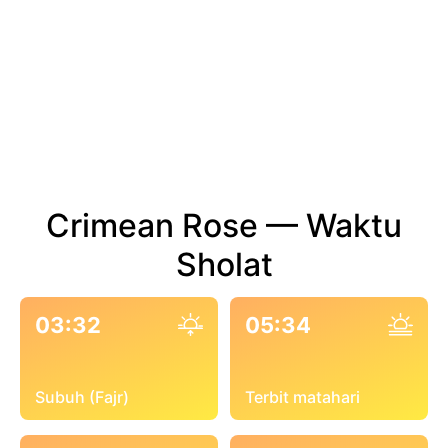
Crimean Rose — Waktu
Sholat
03:32
05:34
Subuh (Fajr)
Terbit matahari