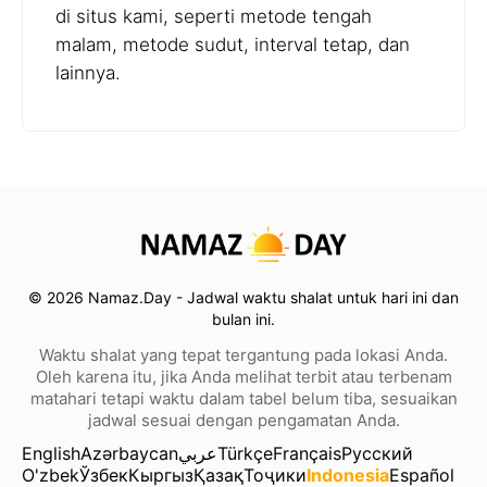
di situs kami, seperti metode tengah
malam, metode sudut, interval tetap, dan
lainnya.
© 2026 Namaz.Day - Jadwal waktu shalat untuk hari ini dan
bulan ini.
Waktu shalat yang tepat tergantung pada lokasi Anda.
Oleh karena itu, jika Anda melihat terbit atau terbenam
matahari tetapi waktu dalam tabel belum tiba, sesuaikan
jadwal sesuai dengan pengamatan Anda.
English
Azərbaycan
عربي
Türkçe
Français
Русский
O'zbek
Ўзбек
Кыргыз
Қазақ
Тоҷики
Indonesia
Español