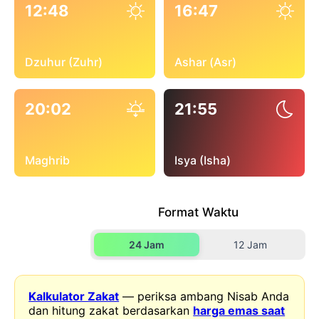
12:48
16:47
Dzuhur (Zuhr)
Ashar (Asr)
20:02
21:55
Maghrib
Isya (Isha)
Format Waktu
24 Jam
12 Jam
Kalkulator Zakat
— periksa ambang Nisab Anda
dan hitung zakat berdasarkan
harga emas saat