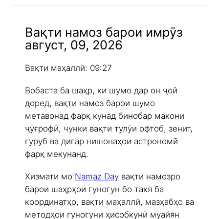
Вақти намоз барои имрӯз
август, 09, 2026
Вақти маҳаллӣ: 09:27
Вобаста ба шаҳр, ки шумо дар он ҷой
доред, вақти намоз барои шумо
метавонад фарқ кунад бинобар макони
ҷуғрофӣ, чунки вақти тулӯи офтоб, зенит,
ғуруб ва дигар нишонаҳои астрономӣ
фарқ мекунанд.
Хизмати мо
Namaz Day
вақти намозро
барои шаҳрҳои гуногун бо такя ба
координатҳо, вақти маҳаллӣ, мазҳабҳо ва
методҳои гуногуни ҳисобкунӣ муайян