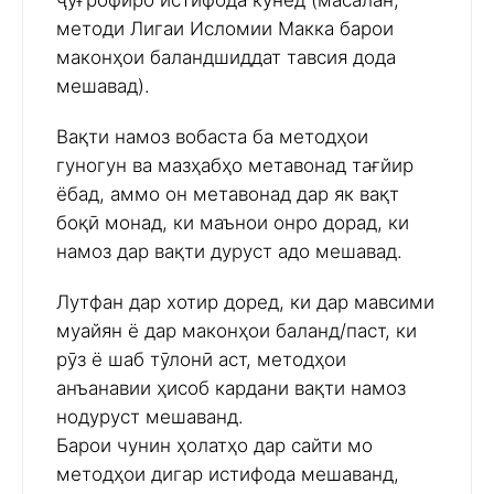
ҷуғрофиро истифода кунед (масалан,
методи Лигаи Исломии Макка барои
маконҳои баландшиддат тавсия дода
мешавад).
Вақти намоз вобаста ба методҳои
гуногун ва мазҳабҳо метавонад тағйир
ёбад, аммо он метавонад дар як вақт
боқӣ монад, ки маънои онро дорад, ки
намоз дар вақти дуруст адо мешавад.
Лутфан дар хотир доред, ки дар мавсими
муайян ё дар маконҳои баланд/паст, ки
рӯз ё шаб тӯлонӣ аст, методҳои
анъанавии ҳисоб кардани вақти намоз
нодуруст мешаванд.
Барои чунин ҳолатҳо дар сайти мо
методҳои дигар истифода мешаванд,