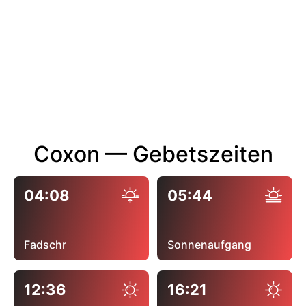
Coxon — Gebetszeiten
04:08
05:44
Fadschr
Sonnenaufgang
12:36
16:21