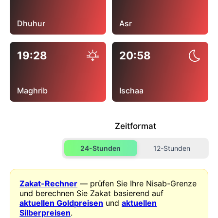
Dhuhur
Asr
19:28
20:58
Maghrib
Ischaa
Zeitformat
24-Stunden
12-Stunden
Zakat-Rechner
— prüfen Sie Ihre Nisab-Grenze
und berechnen Sie Zakat basierend auf
aktuellen Goldpreisen
und
aktuellen
Silberpreisen
.