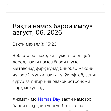
Вақти намоз барои имрӯз
август, 06, 2026
Вақти маҳаллӣ: 15:23
Вобаста ба шаҳр, ки шумо дар он ҷой
доред, вақти намоз барои шумо
метавонад фарқ кунад бинобар макони
ҷуғрофӣ, чунки вақти тулӯи офтоб, зенит,
ғуруб ва дигар нишонаҳои астрономӣ
фарқ мекунанд.
Хизмати мо
Namaz Day
вақти намозро
барои шаҳрҳои гуногун бо такя ба