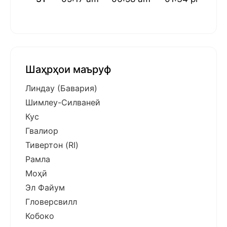
Шаҳрҳои маъруф
Линдау (Бавария)
Шимлеу-Силваней
Кус
Гвалиор
Тивертон (RI)
Рамла
Моҳӣ
Эл Файум
Гловерсвилл
Кобоко