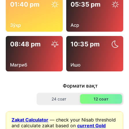
01:40 pm
05:35 pm
Зӯҳр
Аср
08:48 pm
10:35 pm
Магриб
Ишо
Формати вақт
24 соат
12 соат
Zakat Calculator
— check your Nisab threshold
and calculate zakat based on
current Gold