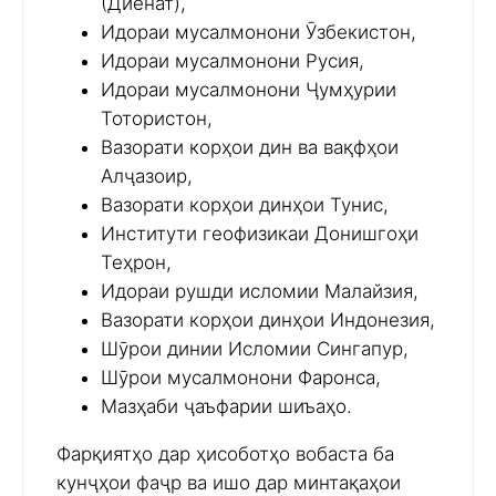
(Диёнат),
Идораи мусалмонони Ӯзбекистон,
Идораи мусалмонони Русия,
Идораи мусалмонони Ҷумҳурии
Тотористон,
Вазорати корҳои дин ва вақфҳои
Алҷазоир,
Вазорати корҳои динҳои Тунис,
Институти геофизикаи Донишгоҳи
Теҳрон,
Идораи рушди исломии Малайзия,
Вазорати корҳои динҳои Индонезия,
Шӯрои динии Исломии Сингапур,
Шӯрои мусалмонони Фаронса,
Мазҳаби ҷаъфарии шиъаҳо.
Фарқиятҳо дар ҳисоботҳо вобаста ба
кунҷҳои фаҷр ва ишо дар минтақаҳои