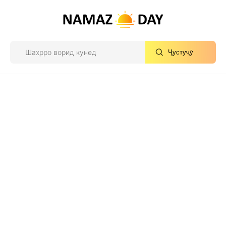
Ҷустуҷӯ