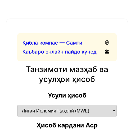
Қибла компас — Самти
🧭
Каъбаро онлайн пайдо кунед
🕋
Танзимоти мазҳаб ва
усулҳои ҳисоб
Усули ҳисоб
Ҳисоб кардани Аср