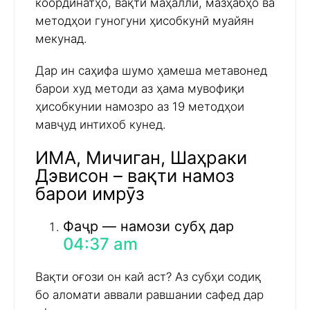
координатҳо, вақти маҳаллӣ, мазҳабҳо ва
методҳои гуногуни ҳисобкунӣ муайян
мекунад.
Дар ин саҳифа шумо ҳамеша метавонед
барои худ методи аз ҳама мувофиқи
ҳисобкунии намозро аз 19 методҳои
мавҷуд интихоб кунед.
ИМА, Мичиган, Шаҳраки
Дэвисон – вақти намоз
барои имрӯз
Фаҷр — намози субҳ дар
04:37 am
Вақти оғози он кай аст? Аз субҳи содиқ
бо аломати аввали равшании сафед дар