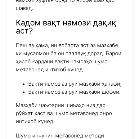
намози хуфтан бояд то нисфи шаб адо
шавад.
Кадом вақт намози дақиқ
аст?
Пеш аз ҳама, ин вобаста аст аз мазҳабе,
ки мусалмон ба он тааллуқ дорад. Барои
ҳисоб кардани вақти намозҳо шумо
метавонед интихоб кунед:
Вақти намоз аз рӯи мазҳаби ҳанафӣ;
Вақти намоз аз рӯи мазҳаби шофеӣ.
Мазҳаби ҷаъфарии шиъаҳо низ дар
рӯйхат ҳаст ва шумо метавонед онро
интихоб кунед.
Шумо инчунин метавонед методи