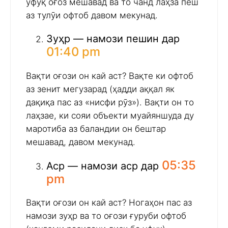
уфуқ оғоз мешавад ва то чанд лаҳза пеш
аз тулӯи офтоб давом мекунад.
Зуҳр — намози пешин дар
01:40 pm
Вақти оғози он кай аст? Вақте ки офтоб
аз зенит мегузарад (ҳадди аққал як
дақиқа пас аз «нисфи рӯз»). Вақти он то
лаҳзае, ки сояи объекти муайяншуда ду
маротиба аз баландии он бештар
мешавад, давом мекунад.
05:35
Аср — намози аср дар
pm
Вақти оғози он кай аст? Ногаҳон пас аз
намози зуҳр ва то оғози ғуруби офтоб