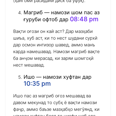
(ҳангоми расидани диск ба уфуқ).
Магриб — намози шом пас аз
08:48 pm
ғуруби офтоб дар
Вақти оғози он кай аст? Дар мазҳаби
шиъа, хуб аст, ки то нест шудани сурхӣ
дар осмон интизор шавед, аммо манъ
карда намешавад. Намози магриб вақте
ба анҷом мерасад, ки заряи шомгоҳӣ
нест мешавад.
Ишо — намози хуфтан дар
10:35 pm
Ишо пас аз магриб оғоз мешавад ва
давом мекунад то субҳ ё вақти намози
фаҷр, аммо баъзе мазҳабҳо мегӯянд, ки