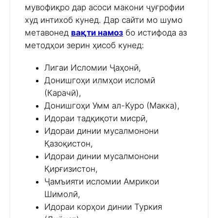
мувофиқро дар асоси макони ҷуғрофии
худ интихоб кунед. Дар сайти мо шумо
метавонед
вақти намоз
бо истифода аз
методҳои зерин ҳисоб кунед:
Лигаи Исломии Ҷаҳонӣ,
Донишгоҳи илмҳои исломӣ
(Карачӣ),
Донишгоҳи Умм ал-Куро (Макка),
Идораи тадқиқоти мисрӣ,
Идораи динии мусалмонони
Қазоқистон,
Идораи динии мусалмонони
Қирғизистон,
Ҷамъияти исломии Амрикои
Шимолӣ,
Идораи корҳои динии Туркия