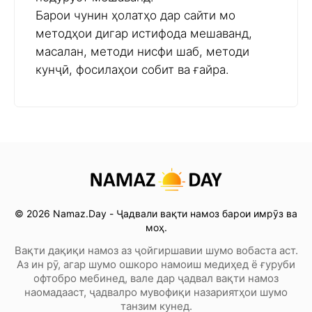
Барои чунин ҳолатҳо дар сайти мо
методҳои дигар истифода мешаванд,
масалан, методи нисфи шаб, методи
кунҷӣ, фосилаҳои собит ва ғайра.
© 2026 Namaz.Day - Ҷадвали вақти намоз барои имрӯз ва
моҳ.
Вақти дақиқи намоз аз ҷойгиршавии шумо вобаста аст.
Аз ин рӯ, агар шумо ошкоро намоиш медиҳед ё ғуруби
офтобро мебинед, вале дар ҷадвал вақти намоз
наомадааст, ҷадвалро мувофиқи назариятҳои шумо
танзим кунед.