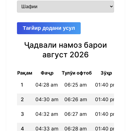
Тағйир додани усул
Ҷадвали намоз барои
август 2026
Рақам
Фаҷр
Тулӯи офтоб
Зӯҳр
1
04:28 am
06:25 am
01:40 pm
05
2
04:30 am
06:26 am
01:40 pm
05
3
04:32 am
06:27 am
01:40 pm
05
4
04:33 am
06:28 am
01:40 pm
05