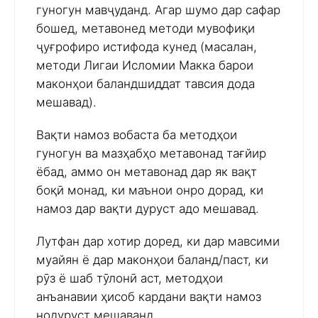
гуногун мавҷуданд. Агар шумо дар сафар
бошед, метавонед методи мувофиқи
ҷуғрофиро истифода кунед (масалан,
методи Лигаи Исломии Макка барои
маконҳои баландшиддат тавсия дода
мешавад).
Вақти намоз вобаста ба методҳои
гуногун ва мазҳабҳо метавонад тағйир
ёбад, аммо он метавонад дар як вақт
боқӣ монад, ки маънои онро дорад, ки
намоз дар вақти дуруст адо мешавад.
Лутфан дар хотир доред, ки дар мавсими
муайян ё дар маконҳои баланд/паст, ки
рӯз ё шаб тӯлонӣ аст, методҳои
анъанавии ҳисоб кардани вақти намоз
нодуруст мешаванд.