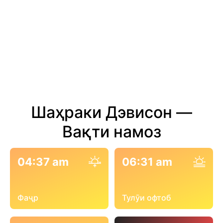
Шаҳраки Дэвисон —
Вақти намоз
04:37 am
06:31 am
Фаҷр
Тулӯи офтоб