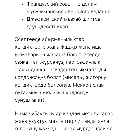
Французский совет по делам
мусульманского вероисповедания,
Джафаритский мазхаб шиитов-
двунадесятников.
Эсептөөдө айырмачылыктар
кеңдиктерге жана фаджр жана иша
ыкмаларына жараша болот. Эгерде
саякаттап жүрсөңүз, географиялык
жакындыкка негизделген ыкмаларды
колдонсоңуз болот (мисалы, жогорку
кеңдиктерде болсоңуз, Мекке ислам
лигасынын ыкмасын колдонуу
сунушталат).
Намаз убактысы ар кандай методикалар
жана укуктук мектептерди тандаганда
өзгөрүшү мүмкүн, бирок мурдагыдай эле