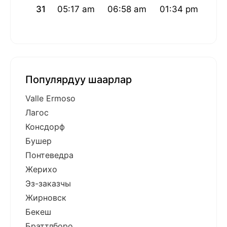
31
05:17 am
06:58 am
01:34 pm
05:
Популярдуу шаарлар
Valle Ermoso
Лагос
Консдорф
Бушер
Понтеведра
Жерихо
Эз-заказчы
Жирновск
Бекеш
Браттлборо