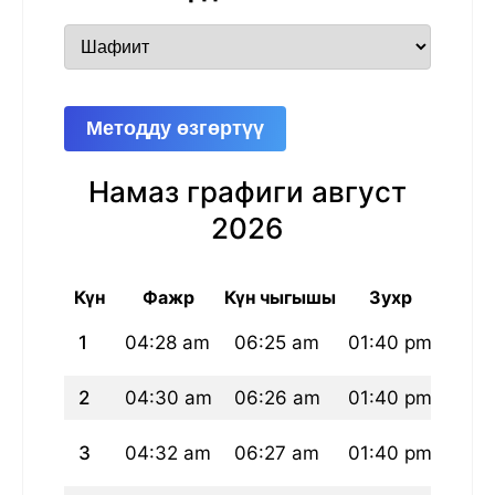
Методду өзгөртүү
Намаз графиги август
2026
Күн
Фажр
Күн чыгышы
Зухр
А
1
04:28 am
06:25 am
01:40 pm
05:
2
04:30 am
06:26 am
01:40 pm
05:
3
04:32 am
06:27 am
01:40 pm
05: