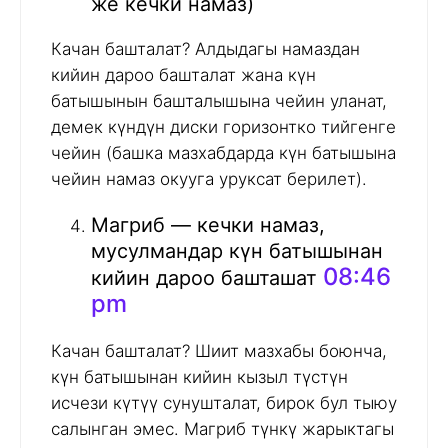
же кечки намаз)
Качан башталат? Алдыдагы намаздан
кийин дароо башталат жана күн
батышынын башталышына чейин уланат,
демек күндүн диски горизонтко тийгенге
чейин (башка мазхабдарда күн батышына
чейин намаз окууга уруксат берилет).
Магриб — кечки намаз,
мусулмандар күн батышынан
08:46
кийин дароо башташат
pm
Качан башталат? Шиит мазхабы боюнча,
күн батышынан кийин кызыл түстүн
исчези күтүү сунушталат, бирок бул тыюу
салынган эмес. Магриб түнкү жарыктагы