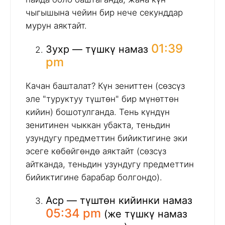
чыгышына чейин бир нече секунддар
мурун аяктайт.
01:39
Зухр — түшкү намаз
pm
Качан башталат? Күн зениттен (сөзсүз
эле "туруктуу түштөн" бир мүнөттөн
кийин) бошотулганда. Тень күндүн
зенитинен чыккан убакта, теньдин
узундугу предметтин бийиктигине эки
эсеге көбөйгөндө аяктайт (сөзсүз
айтканда, теньдин узундугу предметтин
бийиктигине барабар болгондо).
Аср — түштөн кийинки намаз
05:34 pm
(же түшкү намаз