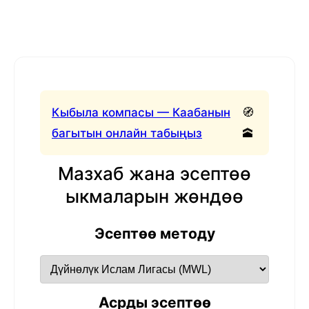
Кыбыла компасы — Каабанын
🧭
багытын онлайн табыңыз
🕋
Мазхаб жана эсептөө
ыкмаларын жөндөө
Эсептөө методу
Асрды эсептөө