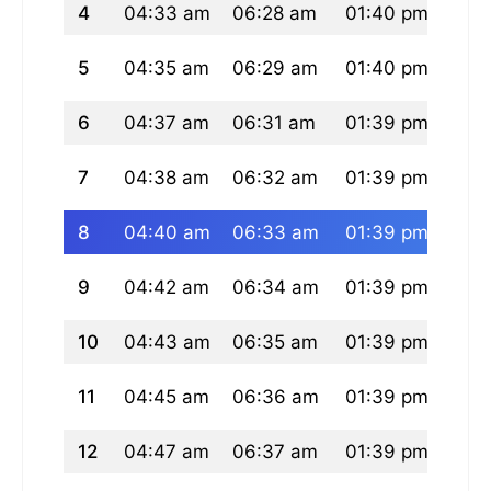
4
04:33 am
06:28 am
01:40 pm
05:
5
04:35 am
06:29 am
01:40 pm
05:
6
04:37 am
06:31 am
01:39 pm
05:
7
04:38 am
06:32 am
01:39 pm
05:
8
04:40 am
06:33 am
01:39 pm
05:
9
04:42 am
06:34 am
01:39 pm
05:
10
04:43 am
06:35 am
01:39 pm
05:
11
04:45 am
06:36 am
01:39 pm
05:
12
04:47 am
06:37 am
01:39 pm
05: