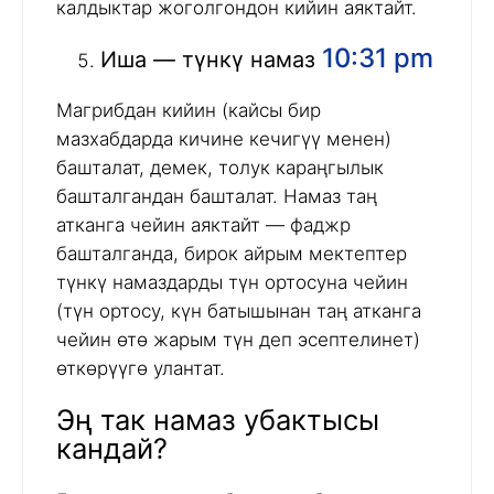
калдыктар жоголгондон кийин аяктайт.
10:31 pm
Иша — түнкү намаз
Магрибдан кийин (кайсы бир
мазхабдарда кичине кечигүү менен)
башталат, демек, толук караңгылык
башталгандан башталат. Намаз таң
атканга чейин аяктайт — фаджр
башталганда, бирок айрым мектептер
түнкү намаздарды түн ортосуна чейин
(түн ортосу, күн батышынан таң атканга
чейин өтө жарым түн деп эсептелинет)
өткөрүүгө улантат.
Эң так намаз убактысы
кандай?