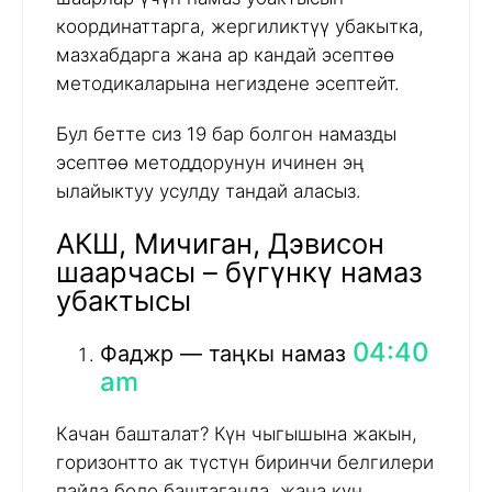
координаттарга, жергиликтүү убакытка,
мазхабдарга жана ар кандай эсептөө
методикаларына негиздене эсептейт.
Бул бетте сиз 19 бар болгон намазды
эсептөө методдорунун ичинен эң
ылайыктуу усулду тандай аласыз.
АКШ, Мичиган, Дэвисон
шаарчасы – бүгүнкү намаз
убактысы
04:40
Фаджр — таңкы намаз
am
Качан башталат? Күн чыгышына жакын,
горизонтто ак түстүн биринчи белгилери
пайда боло баштаганда, жана күн