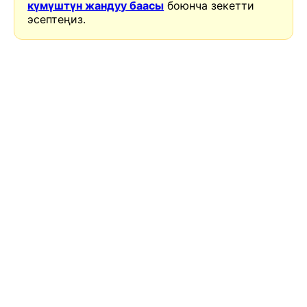
күмүштүн жандуу баасы
боюнча зекетти
эсептеңиз.