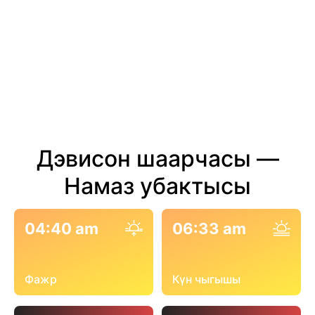
Дэвисон шаарчасы —
Намаз убактысы
04:40 am
06:33 am
Фажр
Күн чыгышы