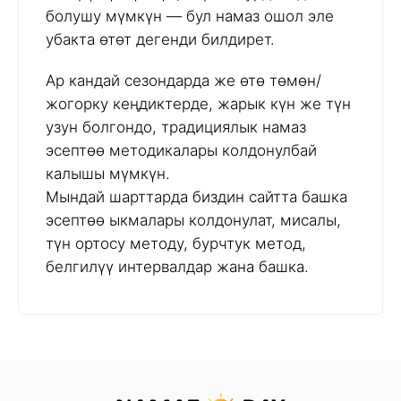
болушу мүмкүн — бул намаз ошол эле
убакта өтөт дегенди билдирет.
Ар кандай сезондарда же өтө төмөн/
жогорку кеңдиктерде, жарык күн же түн
узун болгондо, традициялык намаз
эсептөө методикалары колдонулбай
калышы мүмкүн.
Мындай шарттарда биздин сайтта башка
эсептөө ыкмалары колдонулат, мисалы,
түн ортосу методу, бурчтук метод,
белгилүү интервалдар жана башка.