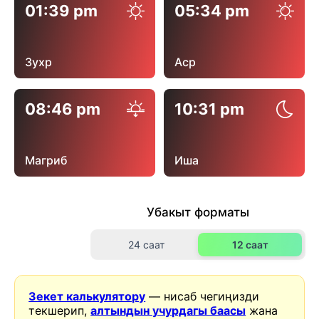
01:39 pm
05:34 pm
Зухр
Аср
08:46 pm
10:31 pm
Магриб
Иша
Убакыт форматы
24 саат
12 саат
Зекет калькулятору
— нисаб чегиңизди
текшерип,
алтындын учурдагы баасы
жана