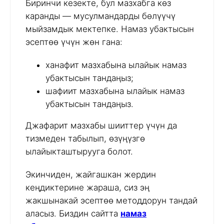
Биринчи кезекте, бул мазхабга көз
каранды — мусулмандарды бөлүүчү
мыйзамдык мектепке. Намаз убактысын
эсептөө үчүн жөн гана:
ханафит мазхабына ылайык намаз
убактысын тандаңыз;
шафиит мазхабына ылайык намаз
убактысын тандаңыз.
Джафарит мазхабы шииттер үчүн да
тизмеден табылып, өзүңүзгө
ылайыкташтырууга болот.
Экинчиден, жайгашкан жердин
кеңдиктерине жараша, сиз эң
жакшынакай эсептөө методдорун тандай
аласыз. Биздин сайтта
намаз