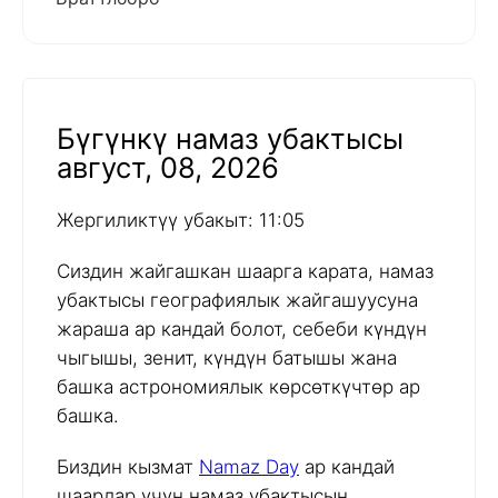
Бүгүнкү намаз убактысы
август, 08, 2026
Жергиликтүү убакыт: 11:05
Сиздин жайгашкан шаарга карата, намаз
убактысы географиялык жайгашуусуна
жараша ар кандай болот, себеби күндүн
чыгышы, зенит, күндүн батышы жана
башка астрономиялык көрсөткүчтөр ар
башка.
Биздин кызмат
Namaz Day
ар кандай
шаарлар үчүн намаз убактысын