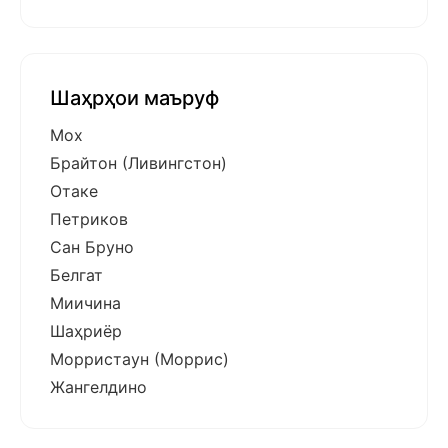
Шаҳрҳои маъруф
Мох
Брайтон (Ливингстон)
Отаке
Петриков
Сан Бруно
Белгат
Миичина
Шаҳриёр
Морристаун (Моррис)
Жангелдино