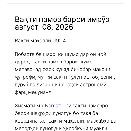
Вақти намоз барои имрӯз
август, 08, 2026
Вақти маҳаллӣ: 19:14
Вобаста ба шаҳр, ки шумо дар он ҷой
доред, вақти намоз барои шумо
метавонад фарқ кунад бинобар макони
ҷуғрофӣ, чунки вақти тулӯи офтоб, зенит,
ғуруб ва дигар нишонаҳои астрономӣ
фарқ мекунанд.
Хизмати мо
Namaz Day
вақти намозро
барои шаҳрҳои гуногун бо такя ба
координатҳо, вақти маҳаллӣ, мазҳабҳо ва
методҳои гуногуни ҳисобкунӣ муайян