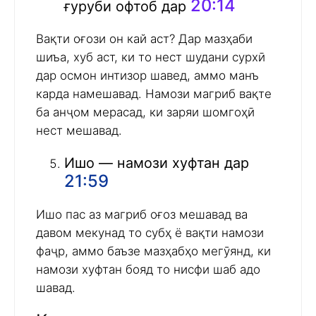
20:14
ғуруби офтоб дар
Вақти оғози он кай аст? Дар мазҳаби
шиъа, хуб аст, ки то нест шудани сурхӣ
дар осмон интизор шавед, аммо манъ
карда намешавад. Намози магриб вақте
ба анҷом мерасад, ки заряи шомгоҳӣ
нест мешавад.
Ишо — намози хуфтан дар
21:59
Ишо пас аз магриб оғоз мешавад ва
давом мекунад то субҳ ё вақти намози
фаҷр, аммо баъзе мазҳабҳо мегӯянд, ки
намози хуфтан бояд то нисфи шаб адо
шавад.