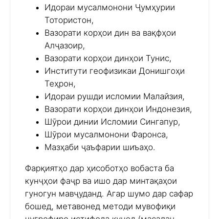
Идораи мусалмонони Ҷумҳурии
Тотористон,
Вазорати корҳои дин ва вақфҳои
Алҷазоир,
Вазорати корҳои динҳои Тунис,
Институти геофизикаи Донишгоҳи
Теҳрон,
Идораи рушди исломии Малайзия,
Вазорати корҳои динҳои Индонезия,
Шӯрои динии Исломии Сингапур,
Шӯрои мусалмонони Фаронса,
Мазҳаби ҷаъфарии шиъаҳо.
Фарқиятҳо дар ҳисоботҳо вобаста ба
кунҷҳои фаҷр ва ишо дар минтақаҳои
гуногун мавҷуданд. Агар шумо дар сафар
бошед, метавонед методи мувофиқи