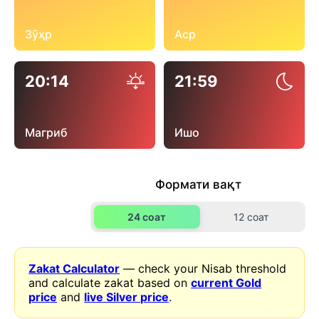
Зӯҳр
Аср
20:14
21:59
Магриб
Ишо
Формати вақт
24 соат
12 соат
Zakat Calculator
— check your Nisab threshold
and calculate zakat based on
current Gold
price
and
live Silver price
.