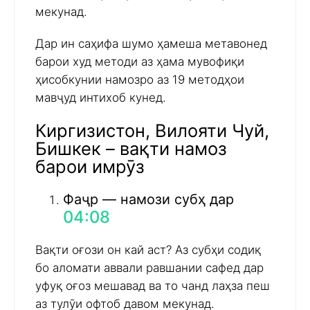
мекунад.
Дар ин саҳифа шумо ҳамеша метавонед
барои худ методи аз ҳама мувофиқи
ҳисобкунии намозро аз 19 методҳои
мавҷуд интихоб кунед.
Киргизистон, Вилояти Чуй,
Бишкек – вақти намоз
барои имрӯз
Фаҷр — намози субҳ дар
04:08
Вақти оғози он кай аст? Аз субҳи содиқ
бо аломати аввали равшании сафед дар
уфуқ оғоз мешавад ва то чанд лаҳза пеш
аз тулӯи офтоб давом мекунад.