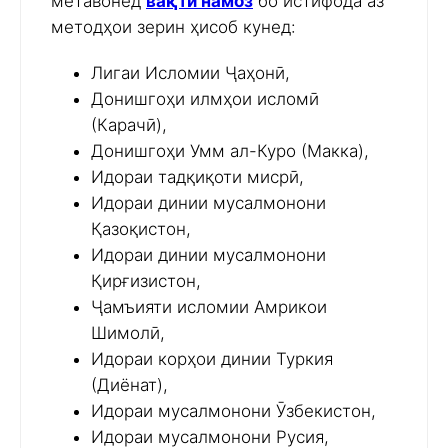
метавонед
вақти намоз
бо истифода аз
методҳои зерин ҳисоб кунед:
Лигаи Исломии Ҷаҳонӣ,
Донишгоҳи илмҳои исломӣ
(Карачӣ),
Донишгоҳи Умм ал-Куро (Макка),
Идораи тадқиқоти мисрӣ,
Идораи динии мусалмонони
Қазоқистон,
Идораи динии мусалмонони
Қирғизистон,
Ҷамъияти исломии Амрикои
Шимолӣ,
Идораи корҳои динии Туркия
(Диёнат),
Идораи мусалмонони Ӯзбекистон,
Идораи мусалмонони Русия,