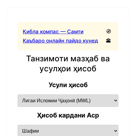
Қибла компас — Самти
🧭
Каъбаро онлайн пайдо кунед
🕋
Танзимоти мазҳаб ва
усулҳои ҳисоб
Усули ҳисоб
Ҳисоб кардани Аср