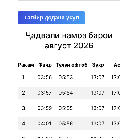
Тағйир додани усул
Ҷадвали намоз барои
август 2026
Рақам
Фаҷр
Тулӯи офтоб
Зӯҳр
Аср
Ма
1
03:56
05:53
13:07
17:05
20
2
03:57
05:54
13:07
17:05
20
3
03:59
05:55
13:07
17:04
20
4
04:01
05:56
13:07
17:04
20