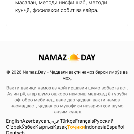
масалан, методи нисфи шаб, методи
кунҷӣ, фосилаҳои собит ва ғайра.
© 2026 Namaz.Day - Ҷадвали вақти намоз барои имрӯз ва
моҳ.
Вақти дақиқи намоз аз ҷойгиршавии шумо вобаста аст.
Аз ин рӯ, агар шумо ошкоро намоиш медиҳед ё ғуруби
офтобро мебинед, вале дар ҷадвал вақти намоз
наомадааст, ҷадвалро мувофиқи назариятҳои шумо
танзим кунед.
English
Azərbaycan
عربي
Türkçe
Français
Русский
O'zbek
Ўзбек
Кыргыз
Қазақ
Тоҷики
Indonesia
Español
Deutsch