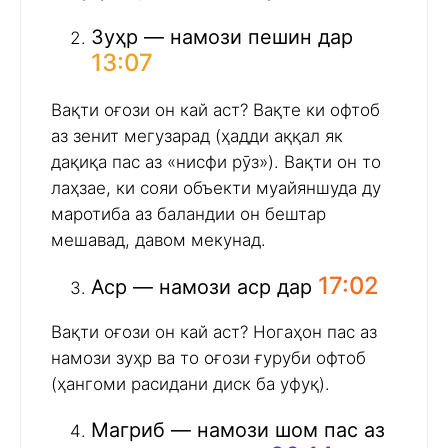
Зуҳр — намози пешин дар
13:07
Вақти оғози он кай аст? Вақте ки офтоб
аз зенит мегузарад (ҳадди аққал як
дақиқа пас аз «нисфи рӯз»). Вақти он то
лаҳзае, ки сояи объекти муайяншуда ду
маротиба аз баландии он бештар
мешавад, давом мекунад.
17:02
Аср — намози аср дар
Вақти оғози он кай аст? Ногаҳон пас аз
намози зуҳр ва то оғози ғуруби офтоб
(ҳангоми расидани диск ба уфуқ).
Магриб — намози шом пас аз