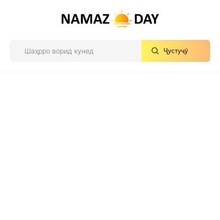
Ҷустуҷӯ