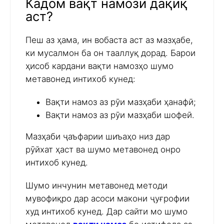
Кадом вақт намози дақиқ
аст?
Пеш аз ҳама, ин вобаста аст аз мазҳабе,
ки мусалмон ба он тааллуқ дорад. Барои
ҳисоб кардани вақти намозҳо шумо
метавонед интихоб кунед:
Вақти намоз аз рӯи мазҳаби ҳанафӣ;
Вақти намоз аз рӯи мазҳаби шофеӣ.
Мазҳаби ҷаъфарии шиъаҳо низ дар
рӯйхат ҳаст ва шумо метавонед онро
интихоб кунед.
Шумо инчунин метавонед методи
мувофиқро дар асоси макони ҷуғрофии
худ интихоб кунед. Дар сайти мо шумо