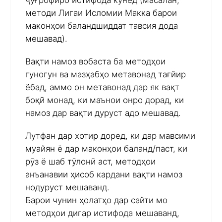
ҷуғрофиро истифода кунед (масалан,
методи Лигаи Исломии Макка барои
маконҳои баландшиддат тавсия дода
мешавад).
Вақти намоз вобаста ба методҳои
гуногун ва мазҳабҳо метавонад тағйир
ёбад, аммо он метавонад дар як вақт
боқӣ монад, ки маънои онро дорад, ки
намоз дар вақти дуруст адо мешавад.
Лутфан дар хотир доред, ки дар мавсими
муайян ё дар маконҳои баланд/паст, ки
рӯз ё шаб тӯлонӣ аст, методҳои
анъанавии ҳисоб кардани вақти намоз
нодуруст мешаванд.
Барои чунин ҳолатҳо дар сайти мо
методҳои дигар истифода мешаванд,