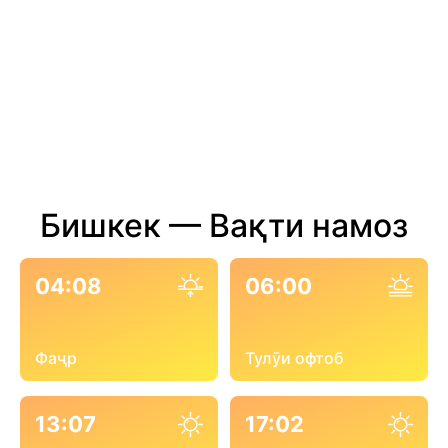
Бишкек — Вақти намоз
04:08
06:00
Фаҷр
Тулӯи офтоб
13:07
17:02