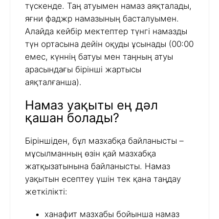
түскенде. Таң атуымен намаз аяқталады,
яғни фаджр намазының басталуымен.
Алайда кейбір мектептер түнгі намазды
түн ортасына дейін оқуды ұсынады (00:00
емес, күннің батуы мен таңның атуы
арасындағы бірінші жартысы
аяқталғанша).
Намаз уақыты ең дәл
қашан болады?
Біріншіден, бұл мазхабқа байланысты –
мұсылманның өзін қай мазхабқа
жатқызатынына байланысты. Намаз
уақытын есептеу үшін тек қана таңдау
жеткілікті:
ханафит мазхабы бойынша намаз