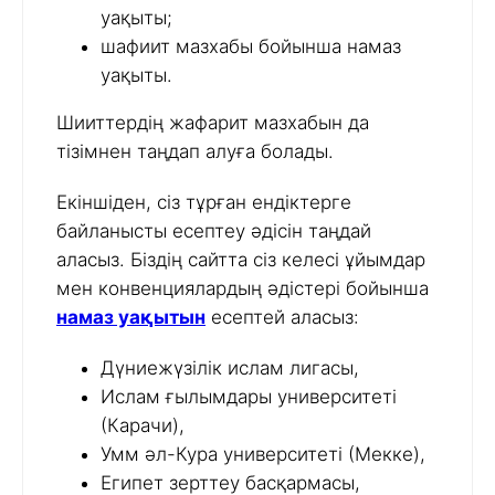
уақыты;
шафиит мазхабы бойынша намаз
уақыты.
Шииттердің жафарит мазхабын да
тізімнен таңдап алуға болады.
Екіншіден, сіз тұрған ендіктерге
байланысты есептеу әдісін таңдай
аласыз. Біздің сайтта сіз келесі ұйымдар
мен конвенциялардың әдістері бойынша
намаз уақытын
есептей аласыз:
Дүниежүзілік ислам лигасы,
Ислам ғылымдары университеті
(Карачи),
Умм әл-Кура университеті (Мекке),
Египет зерттеу басқармасы,