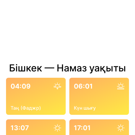
Бішкек — Намаз уақыты
04:09
06:01
Таң (Фаджр)
Күн шығу
13:07
17:01