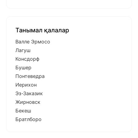
Танымал қалалар
Валле Эрмосо
Лагуш
Консдорф
Бушер
Понтеведра
Иерихон
Эз-Заказик
Жирновск
Бекеш
Братлборо