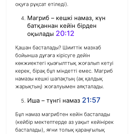
оқуға рұқсат етіледі).
Магриб – кешкі намаз, күн
батқаннан кейін бірден
20:12
оқылады
Қашан басталады? Шииттік мазхаб
бойынша дұғаға кірісуге дейін
көкжиектегі қызғылттық жоғалып кетуі
керек, бірақ бұл міндетті емес. Магриб
намазы кешкі шапақтың (ақ қалдық
жарықтың) жоғалуымен аяқталады.
21:57
Иша – түнгі намаз
Бұл намаз магрибтен кейін басталады
(кейбір мектептерде аз уақыт кейінірек
басталады), яғни толық қараңғылық