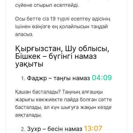
сүйене отырып есептейді.
Осы бетте сіз 19 түрлі есептеу әдісінің
ішінен өзіңізге ең қолайлысын таңдай
аласыз.
Қырғызстан, Шу облысы,
Бішкек – бүгінгі намаз
уақыты
04:09
Фаджр – таңғы намаз
Қашан басталады? Таңның алғашқы
жарығы көкжиекте пайда болған сәтте
басталады, ал күн шығуға жақын кезде
аяқталады.
13:07
Зухр – бесін намаз