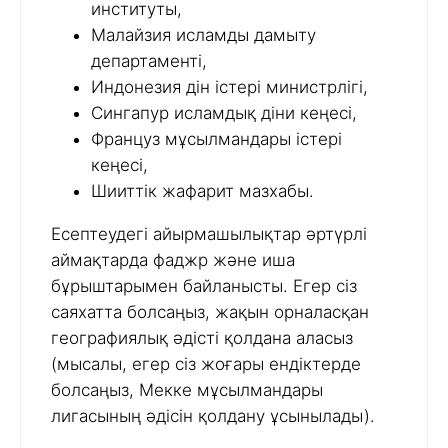
институты,
Малайзия исламды дамыту
департаменті,
Индонезия дін істері министрлігі,
Сингапур исламдық діни кеңесі,
Француз мұсылмандары істері
кеңесі,
Шииттік жафарит мазхабы.
Есептеудегі айырмашылықтар әртүрлі
аймақтарда фаджр және иша
бұрыштарымен байланысты. Егер сіз
саяхатта болсаңыз, жақын орналасқан
географиялық әдісті қолдана аласыз
(мысалы, егер сіз жоғары ендіктерде
болсаңыз, Мекке мұсылмандары
лигасының әдісін қолдану ұсынылады).