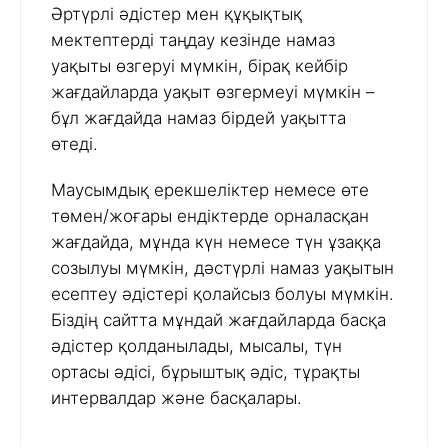
Әртүрлі әдістер мен құқықтық
мектептерді таңдау кезінде намаз
уақыты өзгеруі мүмкін, бірақ кейбір
жағдайларда уақыт өзгермеуі мүмкін –
бұл жағдайда намаз бірдей уақытта
өтеді.
Маусымдық ерекшеліктер немесе өте
төмен/жоғары ендіктерде орналасқан
жағдайда, мұнда күн немесе түн ұзаққа
созылуы мүмкін, дәстүрлі намаз уақытын
есептеу әдістері қолайсыз болуы мүмкін.
Біздің сайтта мұндай жағдайларда басқа
әдістер қолданылады, мысалы, түн
ортасы әдісі, бұрыштық әдіс, тұрақты
интервалдар және басқалары.