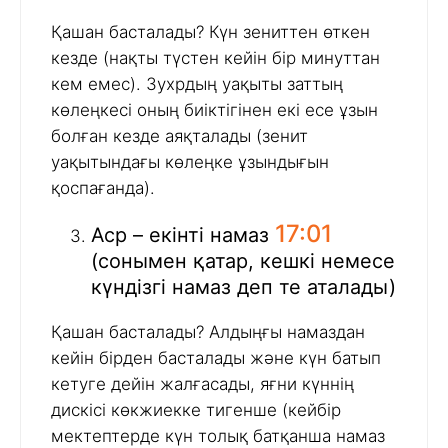
Қашан басталады? Күн зениттен өткен
кезде (нақты түстен кейін бір минуттан
кем емес). Зухрдың уақыты заттың
көлеңкесі оның биіктігінен екі есе ұзын
болған кезде аяқталады (зенит
уақытындағы көлеңке ұзындығын
қоспағанда).
17:01
Аср – екінті намаз
(сонымен қатар, кешкі немесе
күндізгі намаз деп те аталады)
Қашан басталады? Алдыңғы намаздан
кейін бірден басталады және күн батып
кетуге дейін жалғасады, яғни күннің
дискісі көкжиекке тигенше (кейбір
мектептерде күн толық батқанша намаз