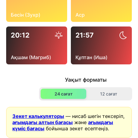
Бесін (Зухр)
Аср
20:12
21:57
Ақшам (Магриб)
Құптан (Иша)
Уақыт форматы
24 сағат
12 сағат
Зекет калькуляторы
— нисаб шегін тексеріп,
ағымдағы алтын бағасы
және
ағымдағы
күміс бағасы
бойынша зекет есептеңіз.