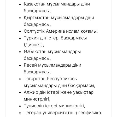
Қазақстан мұсылмандары діни
басқармасы,
Қырғызстан мұсылмандары діни
басқармасы,
Солтүстік Америка ислам қоғамы,
Түркия дін істері басқармасы
(Диянет),
Өзбекстан мұсылмандары
басқармасы,
Ресей мұсылмандары діни
басқармасы,
Татарстан Республикасы
мұсылмандары діни басқармасы,
Алжир дін істері және уақыфтар
министрлігі,
Тунис дін істері министрлігі,
Тегеран университетінің геофизика