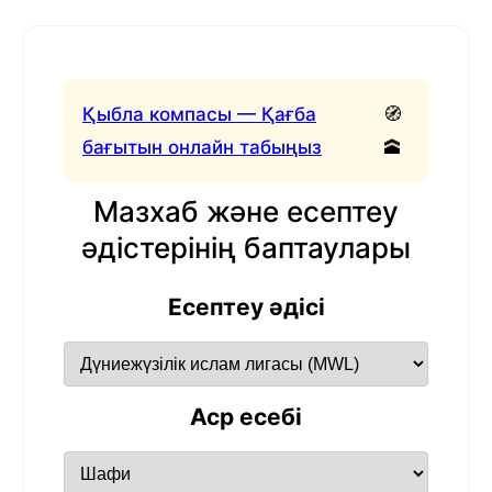
Қыбла компасы — Қағба
🧭
бағытын онлайн табыңыз
🕋
Мазхаб және есептеу
әдістерінің баптаулары
Есептеу әдісі
Аср есебі