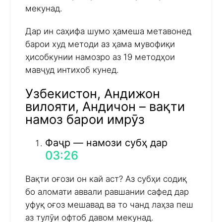
мекунад.
Дар ин саҳифа шумо ҳамеша метавонед
барои худ методи аз ҳама мувофиқи
ҳисобкунии намозро аз 19 методҳои
мавҷуд интихоб кунед.
Узбекистон, Андижон
вилояти, Андичон – вақти
намоз барои имрӯз
Фаҷр — намози субҳ дар
03:26
Вақти оғози он кай аст? Аз субҳи содиқ
бо аломати аввали равшании сафед дар
уфуқ оғоз мешавад ва то чанд лаҳза пеш
аз тулӯи офтоб давом мекунад.