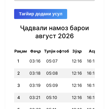
Тағйир додани усул
Ҷадвали намоз барои
август 2026
Рақам
Фаҷр
Тулӯи офтоб
Зӯҳр
Аср
Маг
1
03:16
05:07
12:16
16:11
19
2
03:18
05:08
12:16
16:11
19
3
03:19
05:09
12:16
16:10
19
4
03:21
05:10
12:16
16:10
19