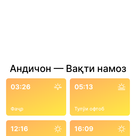
Андичон — Вақти намоз
03:26
05:13
Фаҷр
Тулӯи офтоб
12:16
16:09