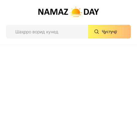
Ҷустуҷӯ