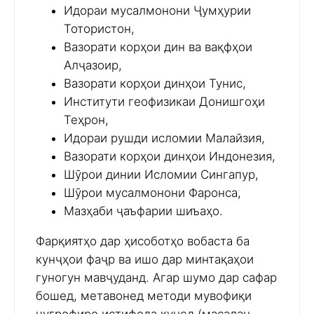
Идораи мусалмонони Ҷумҳурии
Тотористон,
Вазорати корҳои дин ва вақфҳои
Алҷазоир,
Вазорати корҳои динҳои Тунис,
Институти геофизикаи Донишгоҳи
Теҳрон,
Идораи рушди исломии Малайзия,
Вазорати корҳои динҳои Индонезия,
Шӯрои динии Исломии Сингапур,
Шӯрои мусалмонони Фаронса,
Мазҳаби ҷаъфарии шиъаҳо.
Фарқиятҳо дар ҳисоботҳо вобаста ба
кунҷҳои фаҷр ва ишо дар минтақаҳои
гуногун мавҷуданд. Агар шумо дар сафар
бошед, метавонед методи мувофиқи