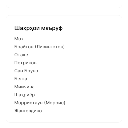
Шаҳрҳои маъруф
Мох
Брайтон (Ливингстон)
Отаке
Петриков
Сан Бруно
Белгат
Миичина
Шаҳриёр
Морристаун (Моррис)
Жангелдино