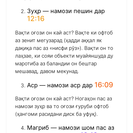
Зуҳр — намози пешин дар
12:16
Вақти оғози он кай аст? Вақте ки офтоб
аз зенит мегузарад (ҳадди аққал як
дақиқа пас аз «нисфи рӯз»). Вақти он то
лаҳзае, ки сояи объекти муайяншуда ду
маротиба аз баландии он бештар
мешавад, давом мекунад.
16:09
Аср — намози аср дар
Вақти оғози он кай аст? Ногаҳон пас аз
намози зуҳр ва то оғози ғуруби офтоб
(ҳангоми расидани диск ба уфуқ).
Магриб — намози шом пас аз