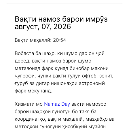
Вақти намоз барои имрӯз
август, 07, 2026
Вақти маҳаллӣ: 20:54
Вобаста ба шаҳр, ки шумо дар он ҷой
доред, вақти намоз барои шумо
метавонад фарқ кунад бинобар макони
ҷуғрофӣ, чунки вақти тулӯи офтоб, зенит,
ғуруб ва дигар нишонаҳои астрономӣ
фарқ мекунанд.
Хизмати мо
Namaz Day
вақти намозро
барои шаҳрҳои гуногун бо такя ба
координатҳо, вақти маҳаллӣ, мазҳабҳо ва
методҳои гуногуни ҳисобкунӣ муайян