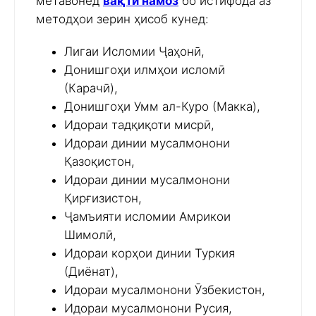
метавонед
вақти намоз
бо истифода аз
методҳои зерин ҳисоб кунед:
Лигаи Исломии Ҷаҳонӣ,
Донишгоҳи илмҳои исломӣ
(Карачӣ),
Донишгоҳи Умм ал-Куро (Макка),
Идораи тадқиқоти мисрӣ,
Идораи динии мусалмонони
Қазоқистон,
Идораи динии мусалмонони
Қирғизистон,
Ҷамъияти исломии Амрикои
Шимолӣ,
Идораи корҳои динии Туркия
(Диёнат),
Идораи мусалмонони Ӯзбекистон,
Идораи мусалмонони Русия,