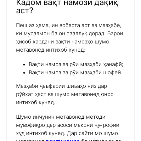
Кадом вақт намози дақиқ
аст?
Пеш аз ҳама, ин вобаста аст аз мазҳабе,
ки мусалмон ба он тааллуқ дорад. Барои
ҳисоб кардани вақти намозҳо шумо
метавонед интихоб кунед:
Вақти намоз аз рӯи мазҳаби ҳанафӣ;
Вақти намоз аз рӯи мазҳаби шофеӣ.
Мазҳаби ҷаъфарии шиъаҳо низ дар
рӯйхат ҳаст ва шумо метавонед онро
интихоб кунед.
Шумо инчунин метавонед методи
мувофиқро дар асоси макони ҷуғрофии
худ интихоб кунед. Дар сайти мо шумо