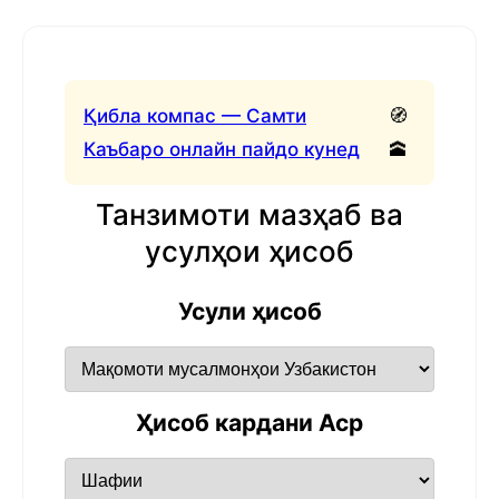
Қибла компас — Самти
🧭
Каъбаро онлайн пайдо кунед
🕋
Танзимоти мазҳаб ва
усулҳои ҳисоб
Усули ҳисоб
Ҳисоб кардани Аср