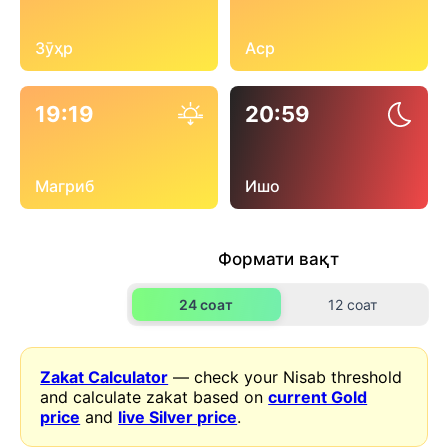
Зӯҳр
Аср
19:19
20:59
Магриб
Ишо
Формати вақт
24 соат
12 соат
Zakat Calculator
— check your Nisab threshold
and calculate zakat based on
current Gold
price
and
live Silver price
.