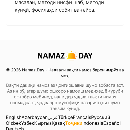
масалан, методи нисфи шаб, методи
кунҷӣ, фосилаҳои собит ва ғайра.
© 2026 Namaz.Day - Ҷадвали вақти намоз барои имрӯз ва
моҳ.
Вақти дақиқи намоз аз ҷойгиршавии шумо вобаста аст.
Аз ин рӯ, агар шумо ошкоро намоиш медиҳед ё ғуруби
офтобро мебинед, вале дар ҷадвал вақти намоз
наомадааст, ҷадвалро мувофиқи назариятҳои шумо
танзим кунед.
English
Azərbaycan
عربي
Türkçe
Français
Русский
O'zbek
Ўзбек
Кыргыз
Қазақ
Тоҷики
Indonesia
Español
Deutsch