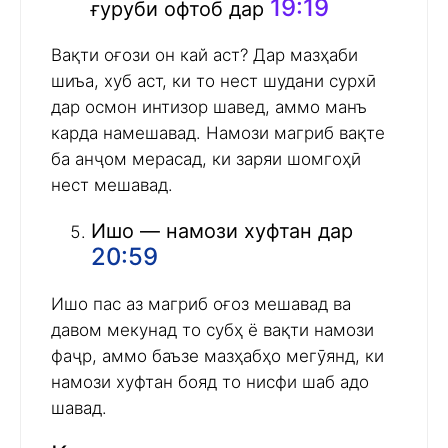
19:19
ғуруби офтоб дар
Вақти оғози он кай аст? Дар мазҳаби
шиъа, хуб аст, ки то нест шудани сурхӣ
дар осмон интизор шавед, аммо манъ
карда намешавад. Намози магриб вақте
ба анҷом мерасад, ки заряи шомгоҳӣ
нест мешавад.
Ишо — намози хуфтан дар
20:59
Ишо пас аз магриб оғоз мешавад ва
давом мекунад то субҳ ё вақти намози
фаҷр, аммо баъзе мазҳабҳо мегӯянд, ки
намози хуфтан бояд то нисфи шаб адо
шавад.