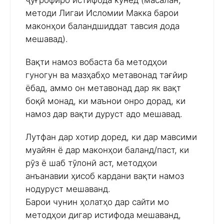
ҷуғрофиро истифода кунед (масалан,
методи Лигаи Исломии Макка барои
маконҳои баландшиддат тавсия дода
мешавад).
Вақти намоз вобаста ба методҳои
гуногун ва мазҳабҳо метавонад тағйир
ёбад, аммо он метавонад дар як вақт
боқӣ монад, ки маънои онро дорад, ки
намоз дар вақти дуруст адо мешавад.
Лутфан дар хотир доред, ки дар мавсими
муайян ё дар маконҳои баланд/паст, ки
рӯз ё шаб тӯлонӣ аст, методҳои
анъанавии ҳисоб кардани вақти намоз
нодуруст мешаванд.
Барои чунин ҳолатҳо дар сайти мо
методҳои дигар истифода мешаванд,