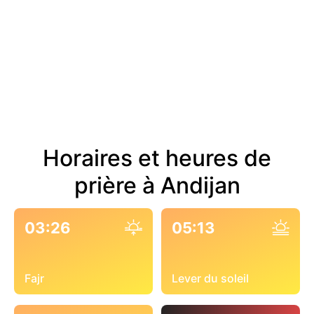
Horaires et heures de
prière à Andijan
03:26
05:13
Fajr
Lever du soleil