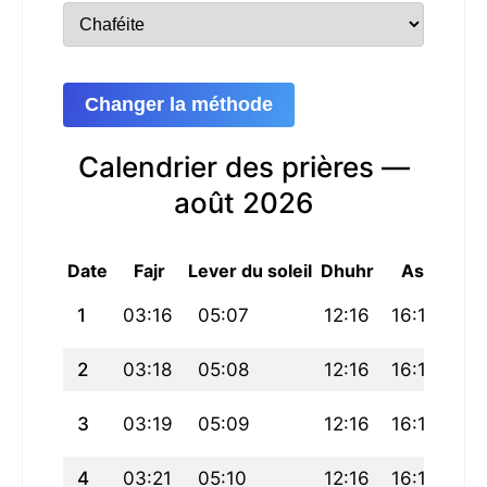
Changer la méthode
Calendrier des prières —
août 2026
Date
Fajr
Lever du soleil
Dhuhr
Asr
Mag
1
03:16
05:07
12:16
16:11
19
2
03:18
05:08
12:16
16:11
19
3
03:19
05:09
12:16
16:10
19
4
03:21
05:10
12:16
16:10
19