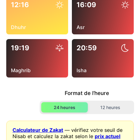
12:16
16:09
Dhuhr
Asr
19:19
20:59
Maghrib
Isha
Format de l’heure
24 heures
12 heures
Calculateur de Zakat
— vérifiez votre seuil de
Nisab et calculez la zakat selon le
prix actuel