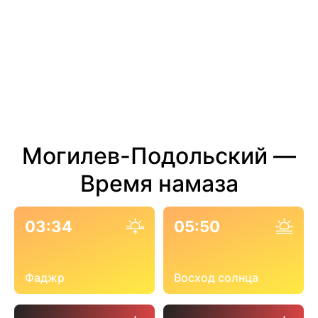
Могилев-Подольский —
Время намаза
03:34
05:50
Фаджр
Восход солнца