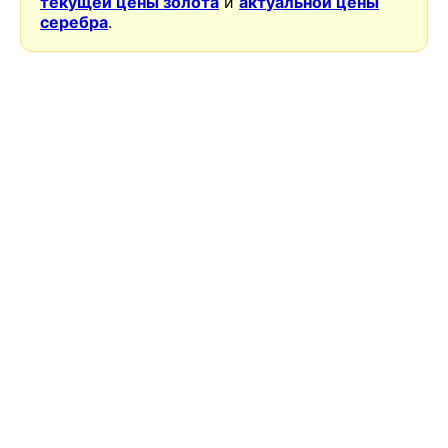
текущей цены золота
и
актуальной цены
серебра
.