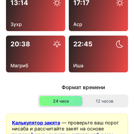
13:14
17:17
Зухр
Аср
20:38
22:45
Магриб
Иша
Формат времени
24 часа
12 часов
Калькулятор закята
— проверьте ваш порог
нисаба и рассчитайте закят на основе