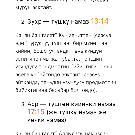
мурун аяктайт.
13:14
Зухр — түшкү намаз
Качан башталат? Күн зениттен (сөзсүз
эле "туруктуу түштөн" бир мүнөттөн
кийин) бошотулганда. Тень күндүн
зенитинен чыккан убакта, теньдин
узундугу предметтин бийиктигине эки
эсеге көбөйгөндө аяктайт (сөзсүз
айтканда, теньдин узундугу предметтин
бийиктигине барабар болгондо).
Аср — түштөн кийинки намаз
17:15
(же түшкү намаз же
кечки намаз)
Качан башталат? Алдыдагы намаздан