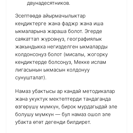
двунадесятников.
Эсептөөдө айырмачылыктар
кеңдиктерге жана фаджр жана иша
ыкмаларына жараша болот. Эгерде
саякаттап жүрсөңүз, географиялык
жакындыкка негизделген ыкмаларды
колдонсоңуз болот (мисалы, жогорку
кеңдиктерде болсоңуз, Мекке ислам
лигасынын ыкмасын колдонуу
сунушталат).
Намаз убактысы ар кандай методикалар
жана укуктук мектептерди тандаганда
өзгөрүшү мүмкүн, бирок мурдагыдай эле
болушу мүмкүн — бул намаз ошол эле
убакта өтөт дегенди билдирет.