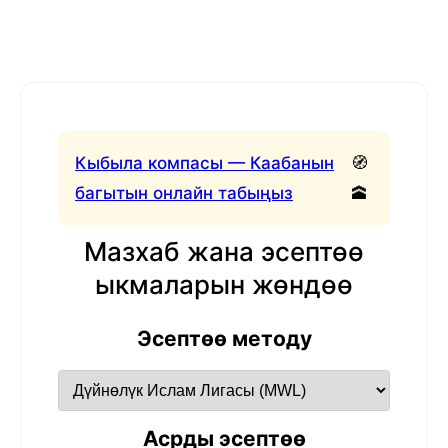
Кыбыла компасы — Каабанын
🧭
багытын онлайн табыңыз
🕋
Мазхаб жана эсептөө
ыкмаларын жөндөө
Эсептөө методу
Асрды эсептөө