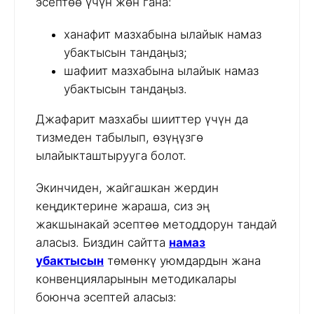
эсептөө үчүн жөн гана:
ханафит мазхабына ылайык намаз
убактысын тандаңыз;
шафиит мазхабына ылайык намаз
убактысын тандаңыз.
Джафарит мазхабы шииттер үчүн да
тизмеден табылып, өзүңүзгө
ылайыкташтырууга болот.
Экинчиден, жайгашкан жердин
кеңдиктерине жараша, сиз эң
жакшынакай эсептөө методдорун тандай
аласыз. Биздин сайтта
намаз
убактысын
төмөнкү уюмдардын жана
конвенцияларынын методикалары
боюнча эсептей аласыз: