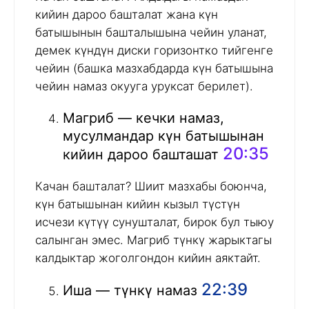
кийин дароо башталат жана күн
батышынын башталышына чейин уланат,
демек күндүн диски горизонтко тийгенге
чейин (башка мазхабдарда күн батышына
чейин намаз окууга уруксат берилет).
Магриб — кечки намаз,
мусулмандар күн батышынан
20:35
кийин дароо башташат
Качан башталат? Шиит мазхабы боюнча,
күн батышынан кийин кызыл түстүн
исчези күтүү сунушталат, бирок бул тыюу
салынган эмес. Магриб түнкү жарыктагы
калдыктар жоголгондон кийин аяктайт.
22:39
Иша — түнкү намаз