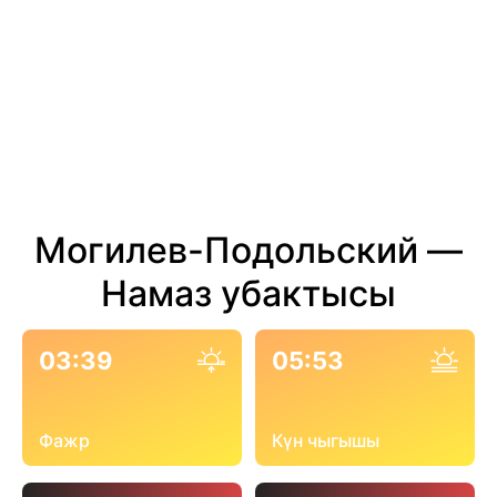
Могилев-Подольский —
Намаз убактысы
03:39
05:53
Фажр
Күн чыгышы