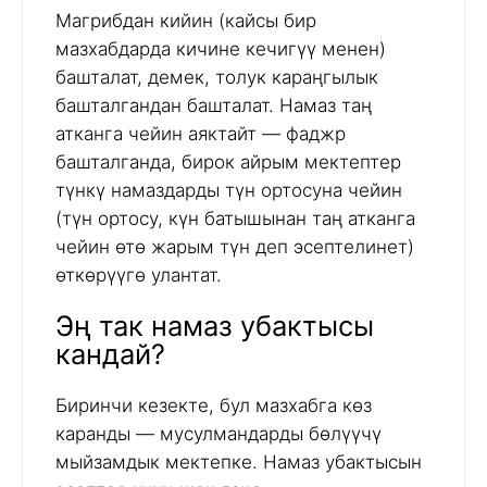
Магрибдан кийин (кайсы бир
мазхабдарда кичине кечигүү менен)
башталат, демек, толук караңгылык
башталгандан башталат. Намаз таң
атканга чейин аяктайт — фаджр
башталганда, бирок айрым мектептер
түнкү намаздарды түн ортосуна чейин
(түн ортосу, күн батышынан таң атканга
чейин өтө жарым түн деп эсептелинет)
өткөрүүгө улантат.
Эң так намаз убактысы
кандай?
Биринчи кезекте, бул мазхабга көз
каранды — мусулмандарды бөлүүчү
мыйзамдык мектепке. Намаз убактысын