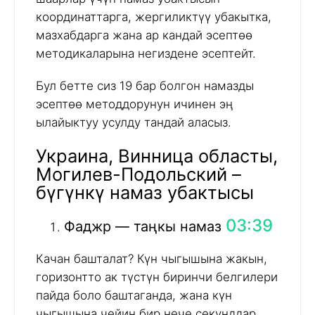
координаттарга, жергиликтүү убакытка,
мазхабдарга жана ар кандай эсептөө
методикаларына негиздене эсептейт.
Бул бетте сиз 19 бар болгон намазды
эсептөө методдорунун ичинен эң
ылайыктуу усулду тандай аласыз.
Украина, Винница областы,
Могилев-Подольский –
бүгүнкү намаз убактысы
03:39
Фаджр — таңкы намаз
Качан башталат? Күн чыгышына жакын,
горизонтто ак түстүн биринчи белгилери
пайда боло баштаганда, жана күн
чыгышына чейин бир нече секунддар