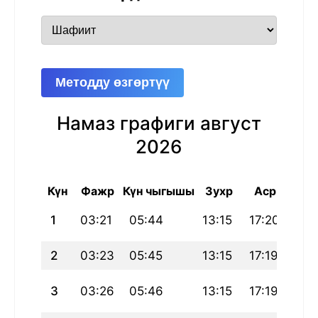
Методду өзгөртүү
Намаз графиги август
2026
Күн
Фажр
Күн чыгышы
Зухр
Аср
Маг
1
03:21
05:44
13:15
17:20
20:
2
03:23
05:45
13:15
17:19
20:
3
03:26
05:46
13:15
17:19
20: