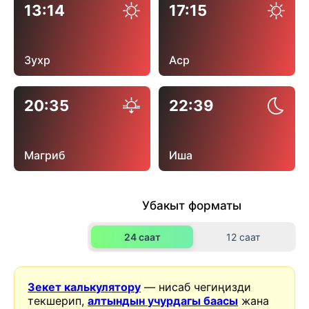
13:14
17:15
Зухр
Аср
20:35
22:39
Магриб
Иша
Убакыт форматы
24 саат
12 саат
Зекет калькулятору
— нисаб чегиңизди
текшерип,
алтындын учурдагы баасы
жана