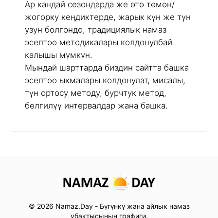
Ар кандай сезондарда же өтө төмөн/
жогорку кеңдиктерде, жарык күн же түн
узун болгондо, традициялык намаз
эсептөө методикалары колдонулбай
калышы мүмкүн.
Мындай шарттарда биздин сайтта башка
эсептөө ыкмалары колдонулат, мисалы,
түн ортосу методу, бурчтук метод,
белгилүү интервалдар жана башка.
© 2026 Namaz.Day - Бүгүнкү жана айлык намаз
убактысынын графиги.