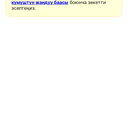
күмүштүн жандуу баасы
боюнча зекетти
эсептеңиз.