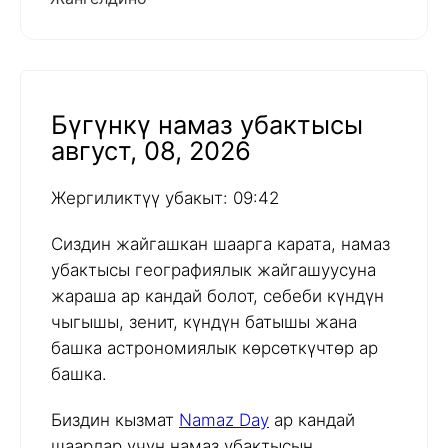
Бүгүнкү намаз убактысы
август, 08, 2026
Жергиликтүү убакыт: 09:42
Сиздин жайгашкан шаарга карата, намаз
убактысы географиялык жайгашуусуна
жараша ар кандай болот, себеби күндүн
чыгышы, зенит, күндүн батышы жана
башка астрономиялык көрсөткүчтөр ар
башка.
Биздин кызмат
Namaz Day
ар кандай
шаарлар үчүн намаз убактысын