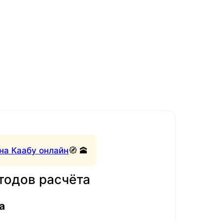
на Каабу онлайн
🧭 🕋
тодов расчёта
а