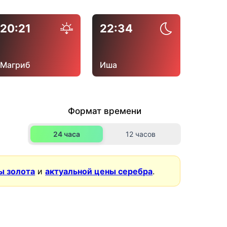
20:21
22:34
Магриб
Иша
Формат времени
24 часа
12 часов
ы золота
и
актуальной цены серебра
.