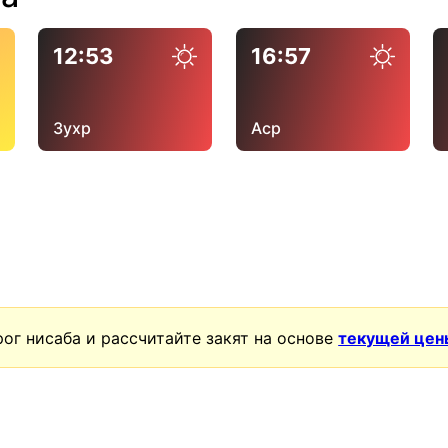
12:53
16:57
Зухр
Аср
ог нисаба и рассчитайте закят на основе
текущей цен