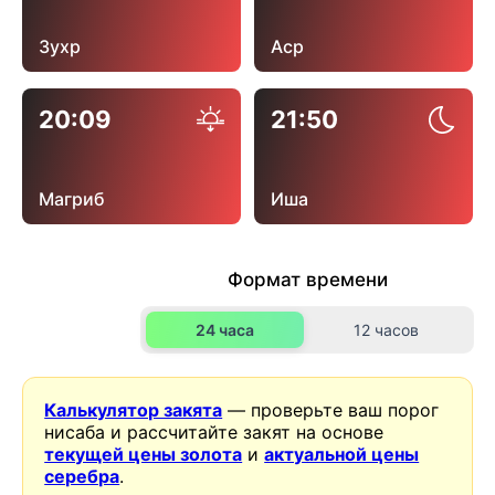
Зухр
Аср
20:09
21:50
Магриб
Иша
Формат времени
24 часа
12 часов
Калькулятор закята
— проверьте ваш порог
нисаба и рассчитайте закят на основе
текущей цены золота
и
актуальной цены
серебра
.