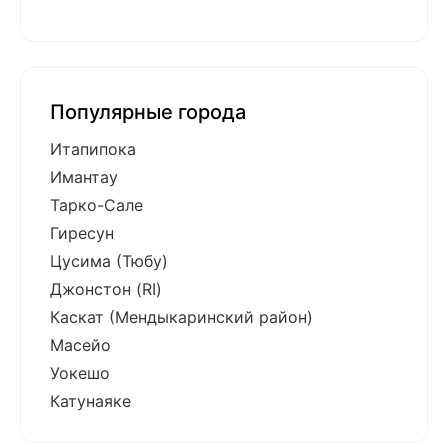
Популярные города
Итапипока
Имантау
Тарко-Сале
Гиресун
Цусима (Тюбу)
Джонстон (RI)
Каскат (Мендыкаринский район)
Масейо
Уокешо
Катунаяке