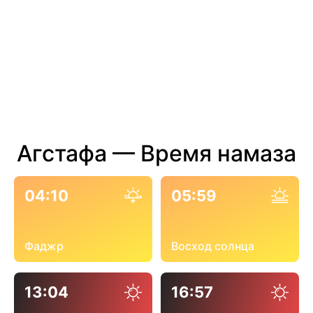
Агстафа — Время намаза
04:10
05:59
Фаджр
Восход солнца
13:04
16:57