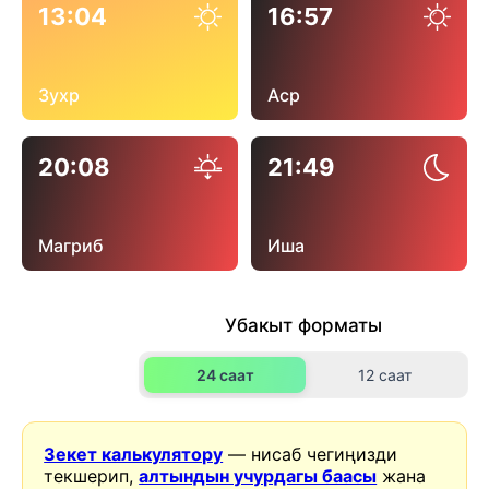
13:04
16:57
Зухр
Аср
20:08
21:49
Магриб
Иша
Убакыт форматы
24 саат
12 саат
Зекет калькулятору
— нисаб чегиңизди
текшерип,
алтындын учурдагы баасы
жана