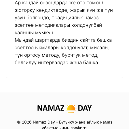
Ар кандай сезондарда же өтө төмөн/
жогорку кеңдиктерде, жарык күн же түн
узун болгондо, традициялык намаз
эсептөө методикалары колдонулбай
калышы мүмкүн.
Мындай шарттарда биздин сайтта башка
эсептөө ыкмалары колдонулат, мисалы,
түн ортосу методу, бурчтук метод,
белгилүү интервалдар жана башка.
© 2026 Namaz.Day - Бүгүнкү жана айлык намаз
убактысынын графиги.