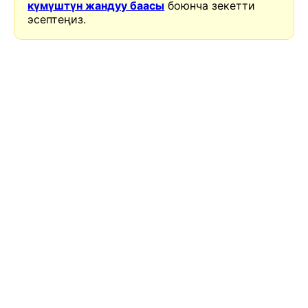
күмүштүн жандуу баасы
боюнча зекетти
эсептеңиз.