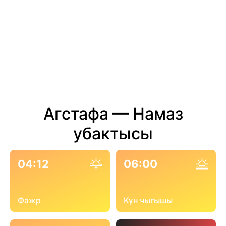
Агстафа — Намаз
убактысы
04:12
06:00
Фажр
Күн чыгышы