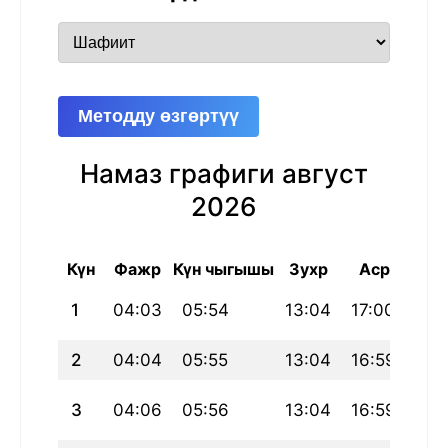
Методду өзгөртүү
Намаз графиги август
2026
Күн
Фажр
Күн чыгышы
Зухр
Аср
Маг
1
04:03
05:54
13:04
17:00
20:
2
04:04
05:55
13:04
16:59
20:
3
04:06
05:56
13:04
16:59
20: