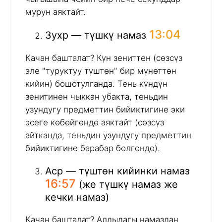
мурун аяктайт.
13:04
Зухр — түшкү намаз
Качан башталат? Күн зениттен (сөзсүз
эле "туруктуу түштөн" бир мүнөттөн
кийин) бошотулганда. Тень күндүн
зенитинен чыккан убакта, теньдин
узундугу предметтин бийиктигине эки
эсеге көбөйгөндө аяктайт (сөзсүз
айтканда, теньдин узундугу предметтин
бийиктигине барабар болгондо).
Аср — түштөн кийинки намаз
16:57
(же түшкү намаз же
кечки намаз)
Качан башталат? Алдыдагы намаздан