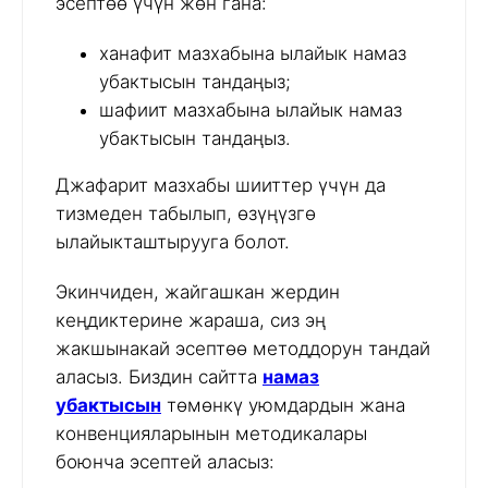
эсептөө үчүн жөн гана:
ханафит мазхабына ылайык намаз
убактысын тандаңыз;
шафиит мазхабына ылайык намаз
убактысын тандаңыз.
Джафарит мазхабы шииттер үчүн да
тизмеден табылып, өзүңүзгө
ылайыкташтырууга болот.
Экинчиден, жайгашкан жердин
кеңдиктерине жараша, сиз эң
жакшынакай эсептөө методдорун тандай
аласыз. Биздин сайтта
намаз
убактысын
төмөнкү уюмдардын жана
конвенцияларынын методикалары
боюнча эсептей аласыз: