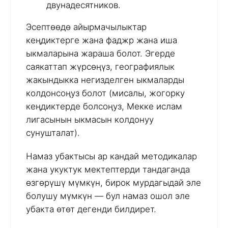
двунадесятников.
Эсептөөдө айырмачылыктар
кеңдиктерге жана фаджр жана иша
ыкмаларына жараша болот. Эгерде
саякаттап жүрсөңүз, географиялык
жакындыкка негизделген ыкмаларды
колдонсоңуз болот (мисалы, жогорку
кеңдиктерде болсоңуз, Мекке ислам
лигасынын ыкмасын колдонуу
сунушталат).
Намаз убактысы ар кандай методикалар
жана укуктук мектептерди тандаганда
өзгөрүшү мүмкүн, бирок мурдагыдай эле
болушу мүмкүн — бул намаз ошол эле
убакта өтөт дегенди билдирет.