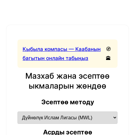
Кыбыла компасы — Каабанын
🧭
багытын онлайн табыңыз
🕋
Мазхаб жана эсептөө
ыкмаларын жөндөө
Эсептөө методу
Асрды эсептөө