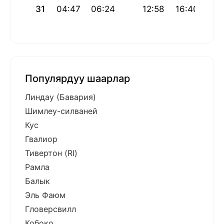
31
04:47
06:24
12:58
16:40
19:
Популярдуу шаарлар
Линдау (Бавария)
Шимлеу-силваней
Кус
Гвалиор
Тивертон (RI)
Рамла
Балык
Эль Фаюм
Гловерсвилл
Кобоко