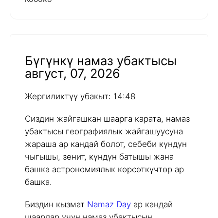
Бүгүнкү намаз убактысы
август, 07, 2026
Жергиликтүү убакыт: 14:48
Сиздин жайгашкан шаарга карата, намаз
убактысы географиялык жайгашуусуна
жараша ар кандай болот, себеби күндүн
чыгышы, зенит, күндүн батышы жана
башка астрономиялык көрсөткүчтөр ар
башка.
Биздин кызмат
Namaz Day
ар кандай
шаарлар үчүн намаз убактысын