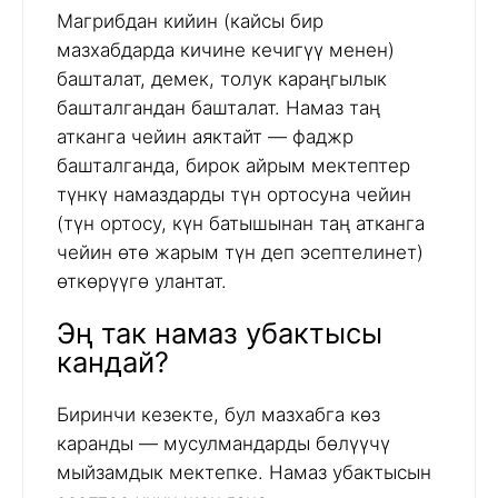
Магрибдан кийин (кайсы бир
мазхабдарда кичине кечигүү менен)
башталат, демек, толук караңгылык
башталгандан башталат. Намаз таң
атканга чейин аяктайт — фаджр
башталганда, бирок айрым мектептер
түнкү намаздарды түн ортосуна чейин
(түн ортосу, күн батышынан таң атканга
чейин өтө жарым түн деп эсептелинет)
өткөрүүгө улантат.
Эң так намаз убактысы
кандай?
Биринчи кезекте, бул мазхабга көз
каранды — мусулмандарды бөлүүчү
мыйзамдык мектепке. Намаз убактысын