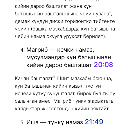
кийин дароо башталат жана күн
батышынын башталышына чейин уланат,
демек күндүн диски горизонтко тийгенге
чейин (башка мазхабдарда күн батышына
чейин намаз окууга уруксат берилет).
Магриб — кечки намаз,
мусулмандар күн батышынан
20:08
кийин дароо башташат
Качан башталат? Шиит мазхабы боюнча,
күн батышынан кийин кызыл түстүн
исчези күтүү сунушталат, бирок бул тыюу
салынган эмес. Магриб түнкү жарыктагы
калдыктар жоголгондон кийин аяктайт.
21:49
Иша — түнкү намаз