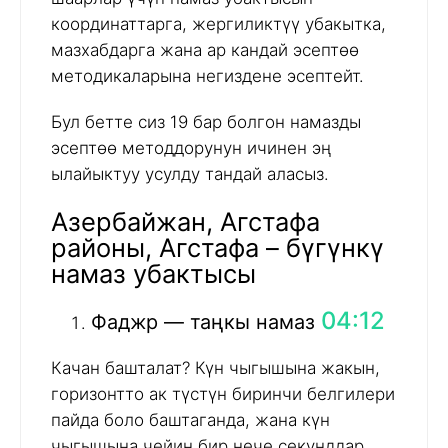
координаттарга, жергиликтүү убакытка,
мазхабдарга жана ар кандай эсептөө
методикаларына негиздене эсептейт.
Бул бетте сиз 19 бар болгон намазды
эсептөө методдорунун ичинен эң
ылайыктуу усулду тандай аласыз.
Азербайжан, Агстафа
районы, Агстафа – бүгүнкү
намаз убактысы
04:12
Фаджр — таңкы намаз
Качан башталат? Күн чыгышына жакын,
горизонтто ак түстүн биринчи белгилери
пайда боло баштаганда, жана күн
чыгышына чейин бир нече секунддар