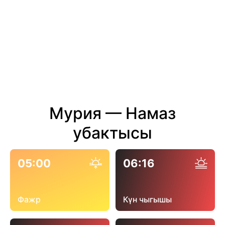
Мурия — Намаз
убактысы
05:00
06:16
Фажр
Күн чыгышы