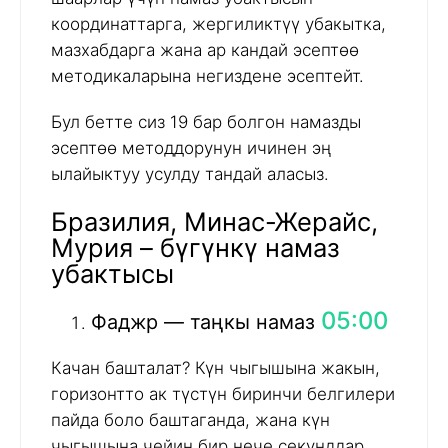
координаттарга, жергиликтүү убакытка,
мазхабдарга жана ар кандай эсептөө
методикаларына негиздене эсептейт.
Бул бетте сиз 19 бар болгон намазды
эсептөө методдорунун ичинен эң
ылайыктуу усулду тандай аласыз.
Бразилия, Минас-Жерайс,
Мурия – бүгүнкү намаз
убактысы
05:00
Фаджр — таңкы намаз
Качан башталат? Күн чыгышына жакын,
горизонтто ак түстүн биринчи белгилери
пайда боло баштаганда, жана күн
чыгышына чейин бир нече секунддар