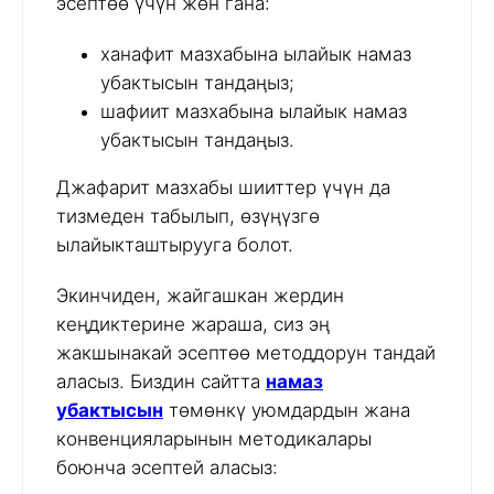
эсептөө үчүн жөн гана:
ханафит мазхабына ылайык намаз
убактысын тандаңыз;
шафиит мазхабына ылайык намаз
убактысын тандаңыз.
Джафарит мазхабы шииттер үчүн да
тизмеден табылып, өзүңүзгө
ылайыкташтырууга болот.
Экинчиден, жайгашкан жердин
кеңдиктерине жараша, сиз эң
жакшынакай эсептөө методдорун тандай
аласыз. Биздин сайтта
намаз
убактысын
төмөнкү уюмдардын жана
конвенцияларынын методикалары
боюнча эсептей аласыз: