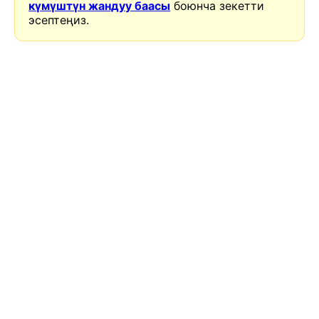
күмүштүн жандуу баасы
боюнча зекетти
эсептеңиз.