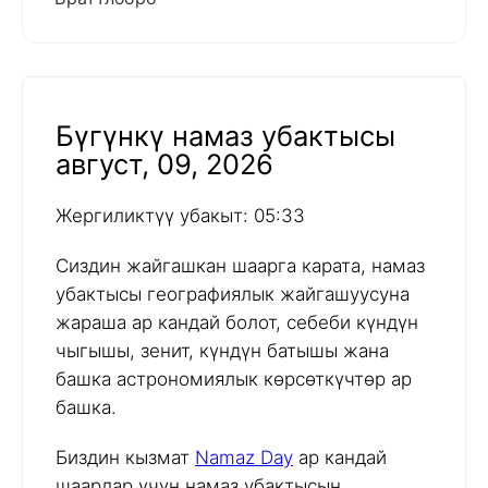
Бүгүнкү намаз убактысы
август, 09, 2026
Жергиликтүү убакыт: 05:33
Сиздин жайгашкан шаарга карата, намаз
убактысы географиялык жайгашуусуна
жараша ар кандай болот, себеби күндүн
чыгышы, зенит, күндүн батышы жана
башка астрономиялык көрсөткүчтөр ар
башка.
Биздин кызмат
Namaz Day
ар кандай
шаарлар үчүн намаз убактысын