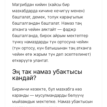
Магрибдан кийин (кайсы бир
мазхабдарда кичине кечигүү менен)
башталат, демек, толук караңгылык
башталгандан башталат. Намаз таң
атканга чейин аяктайт — фаджр
башталганда, бирок айрым мектептер
түнкү намаздарды түн ортосуна чейин
(түн ортосу, күн батышынан таң атканга
чейин өтө жарым түн деп эсептелинет)
өткөрүүгө улантат.
Эң так намаз убактысы
кандай?
Биринчи кезекте, бул мазхабга көз
каранды — мусулмандарды бөлүүчү
мыйзамдык мектепке. Намаз убактысын