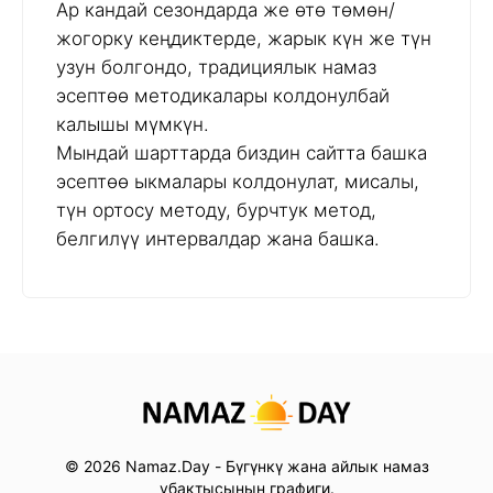
Ар кандай сезондарда же өтө төмөн/
жогорку кеңдиктерде, жарык күн же түн
узун болгондо, традициялык намаз
эсептөө методикалары колдонулбай
калышы мүмкүн.
Мындай шарттарда биздин сайтта башка
эсептөө ыкмалары колдонулат, мисалы,
түн ортосу методу, бурчтук метод,
белгилүү интервалдар жана башка.
© 2026 Namaz.Day - Бүгүнкү жана айлык намаз
убактысынын графиги.