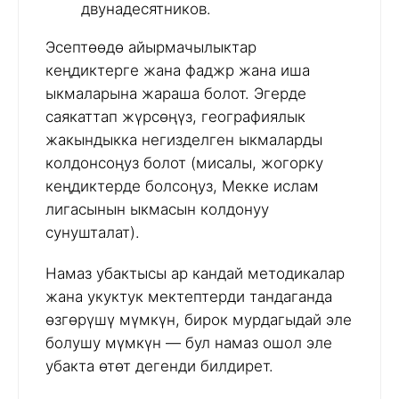
двунадесятников.
Эсептөөдө айырмачылыктар
кеңдиктерге жана фаджр жана иша
ыкмаларына жараша болот. Эгерде
саякаттап жүрсөңүз, географиялык
жакындыкка негизделген ыкмаларды
колдонсоңуз болот (мисалы, жогорку
кеңдиктерде болсоңуз, Мекке ислам
лигасынын ыкмасын колдонуу
сунушталат).
Намаз убактысы ар кандай методикалар
жана укуктук мектептерди тандаганда
өзгөрүшү мүмкүн, бирок мурдагыдай эле
болушу мүмкүн — бул намаз ошол эле
убакта өтөт дегенди билдирет.