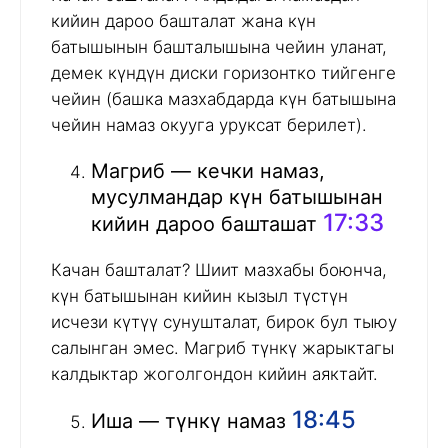
кийин дароо башталат жана күн
батышынын башталышына чейин уланат,
демек күндүн диски горизонтко тийгенге
чейин (башка мазхабдарда күн батышына
чейин намаз окууга уруксат берилет).
Магриб — кечки намаз,
мусулмандар күн батышынан
17:33
кийин дароо башташат
Качан башталат? Шиит мазхабы боюнча,
күн батышынан кийин кызыл түстүн
исчези күтүү сунушталат, бирок бул тыюу
салынган эмес. Магриб түнкү жарыктагы
калдыктар жоголгондон кийин аяктайт.
18:45
Иша — түнкү намаз