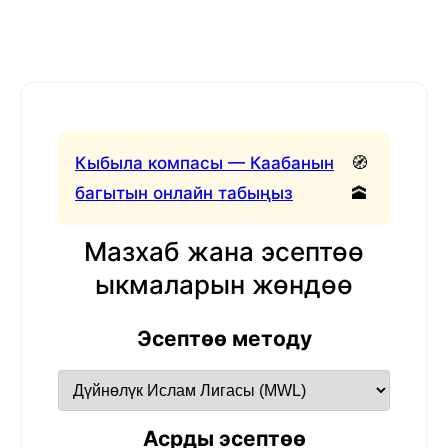
Кыбыла компасы — Каабанын
🧭
багытын онлайн табыңыз
🕋
Мазхаб жана эсептөө
ыкмаларын жөндөө
Эсептөө методу
Асрды эсептөө