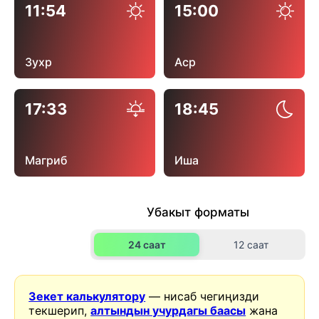
11:54
15:00
Зухр
Аср
17:33
18:45
Магриб
Иша
Убакыт форматы
24 саат
12 саат
Зекет калькулятору
— нисаб чегиңизди
текшерип,
алтындын учурдагы баасы
жана