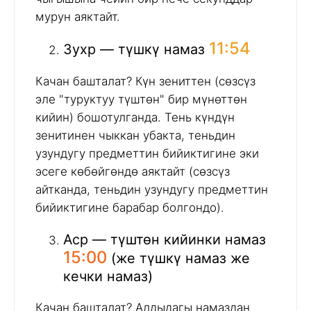
мурун аяктайт.
11:54
Зухр — түшкү намаз
Качан башталат? Күн зениттен (сөзсүз
эле "туруктуу түштөн" бир мүнөттөн
кийин) бошотулганда. Тень күндүн
зенитинен чыккан убакта, теньдин
узундугу предметтин бийиктигине эки
эсеге көбөйгөндө аяктайт (сөзсүз
айтканда, теньдин узундугу предметтин
бийиктигине барабар болгондо).
Аср — түштөн кийинки намаз
15:00
(же түшкү намаз же
кечки намаз)
Качан башталат? Алдыдагы намаздан