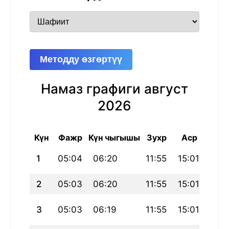
Методду өзгөртүү
Намаз графиги август
2026
Күн
Фажр
Күн чыгышы
Зухр
Аср
Магр
1
05:04
06:20
11:55
15:01
17:
2
05:03
06:20
11:55
15:01
17:3
3
05:03
06:19
11:55
15:01
17:3