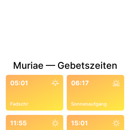
Muriae — Gebetszeiten
05:01
06:17
Fadschr
Sonnenaufgang
11:55
15:01