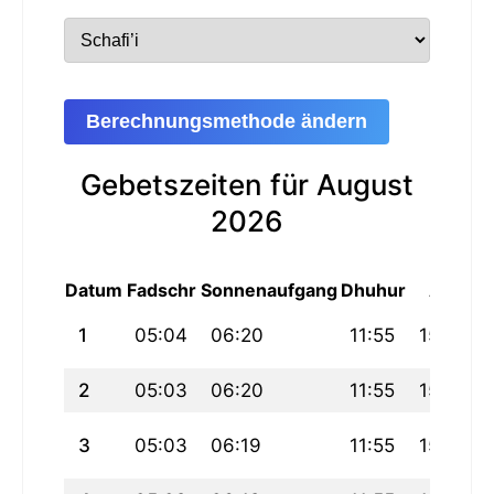
Berechnungsmethode ändern
Gebetszeiten für August
2026
Datum
Fadschr
Sonnenaufgang
Dhuhur
Asr
M
1
05:04
06:20
11:55
15:01
2
05:03
06:20
11:55
15:01
3
05:03
06:19
11:55
15:01