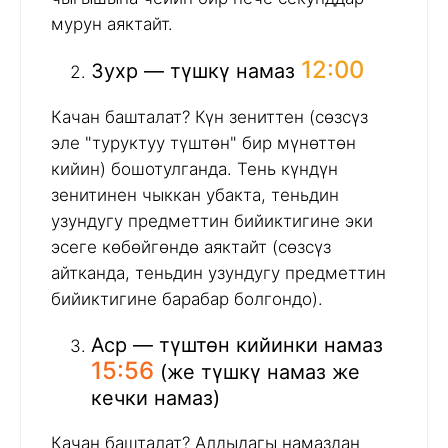
мурун аяктайт.
12:00
Зухр — түшкү намаз
Качан башталат? Күн зениттен (сөзсүз
эле "туруктуу түштөн" бир мүнөттөн
кийин) бошотулганда. Тень күндүн
зенитинен чыккан убакта, теньдин
узундугу предметтин бийиктигине эки
эсеге көбөйгөндө аяктайт (сөзсүз
айтканда, теньдин узундугу предметтин
бийиктигине барабар болгондо).
Аср — түштөн кийинки намаз
15:56
(же түшкү намаз же
кечки намаз)
Качан башталат? Алдыдагы намаздан