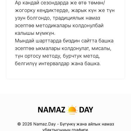
Ар кандай сезондарда же өтө төмөн/
жогорку кеңдиктерде, жарык күн же түн
узун болгондо, традициялык намаз
эсептөө методикалары колдонулбай
калышы мүмкүн.
Мындай шарттарда биздин сайтта башка
эсептөө ыкмалары колдонулат, мисалы,
түн ортосу методу, бурчтук метод,
белгилүү интервалдар жана башка.
© 2026 Namaz.Day - Бүгүнкү жана айлык намаз
убактысынын графиги.