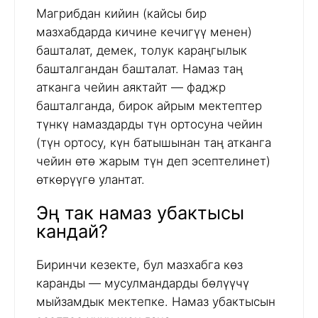
Магрибдан кийин (кайсы бир
мазхабдарда кичине кечигүү менен)
башталат, демек, толук караңгылык
башталгандан башталат. Намаз таң
атканга чейин аяктайт — фаджр
башталганда, бирок айрым мектептер
түнкү намаздарды түн ортосуна чейин
(түн ортосу, күн батышынан таң атканга
чейин өтө жарым түн деп эсептелинет)
өткөрүүгө улантат.
Эң так намаз убактысы
кандай?
Биринчи кезекте, бул мазхабга көз
каранды — мусулмандарды бөлүүчү
мыйзамдык мектепке. Намаз убактысын