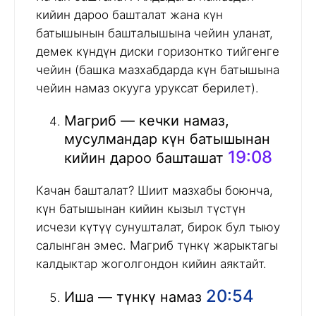
кийин дароо башталат жана күн
батышынын башталышына чейин уланат,
демек күндүн диски горизонтко тийгенге
чейин (башка мазхабдарда күн батышына
чейин намаз окууга уруксат берилет).
Магриб — кечки намаз,
мусулмандар күн батышынан
19:08
кийин дароо башташат
Качан башталат? Шиит мазхабы боюнча,
күн батышынан кийин кызыл түстүн
исчези күтүү сунушталат, бирок бул тыюу
салынган эмес. Магриб түнкү жарыктагы
калдыктар жоголгондон кийин аяктайт.
20:54
Иша — түнкү намаз