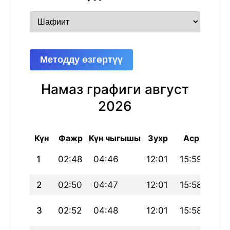
Методду өзгөртүү
Намаз графиги август
2026
Күн
Фажр
Күн чыгышы
Зухр
Аср
Маг
1
02:48
04:46
12:01
15:59
19:
2
02:50
04:47
12:01
15:58
19:
3
02:52
04:48
12:01
15:58
19: