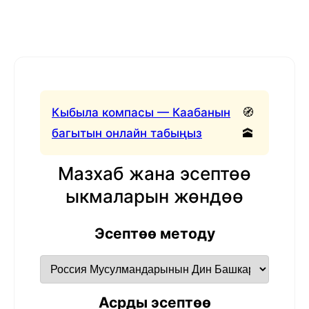
Кыбыла компасы — Каабанын
🧭
багытын онлайн табыңыз
🕋
Мазхаб жана эсептөө
ыкмаларын жөндөө
Эсептөө методу
Асрды эсептөө