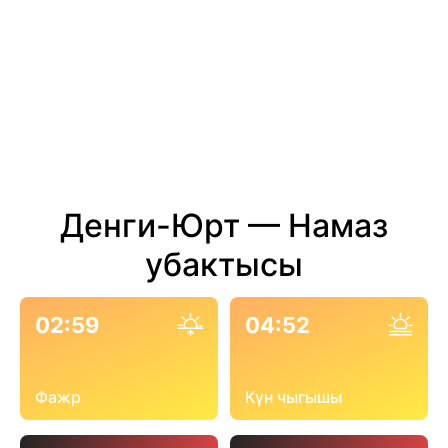
Денги-Юрт — Намаз
убактысы
02:59
04:52
Фажр
Күн чыгышы