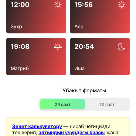
12:00
15:56
Зухр
Аср
19:08
20:54
Магриб
Иша
Убакыт форматы
24 саат
12 саат
Зекет калькулятору
— нисаб чегиңизди
текшерип,
алтындын учурдагы баасы
жана