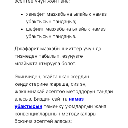
эсептөө үчүн жөн гана:
ханафит мазхабына ылайык намаз
убактысын тандаңыз;
шафиит мазхабына ылайык намаз
убактысын тандаңыз.
Джафарит мазхабы шииттер үчүн да
тизмеден табылып, өзүңүзгө
ылайыкташтырууга болот.
Экинчиден, жайгашкан жердин
кеңдиктерине жараша, сиз эң
жакшынакай эсептөө методдорун тандай
аласыз. Биздин сайтта
намаз
убактысын
төмөнкү уюмдардын жана
конвенцияларынын методикалары
боюнча эсептей аласыз: