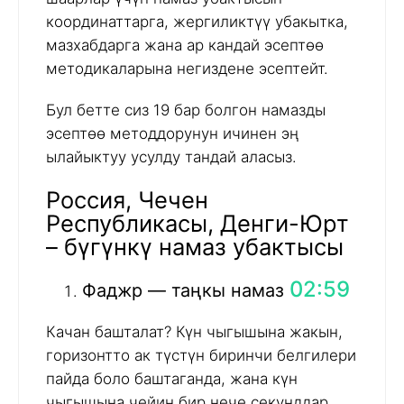
координаттарга, жергиликтүү убакытка,
мазхабдарга жана ар кандай эсептөө
методикаларына негиздене эсептейт.
Бул бетте сиз 19 бар болгон намазды
эсептөө методдорунун ичинен эң
ылайыктуу усулду тандай аласыз.
Россия, Чечен
Республикасы, Денги-Юрт
– бүгүнкү намаз убактысы
02:59
Фаджр — таңкы намаз
Качан башталат? Күн чыгышына жакын,
горизонтто ак түстүн биринчи белгилери
пайда боло баштаганда, жана күн
чыгышына чейин бир нече секунддар