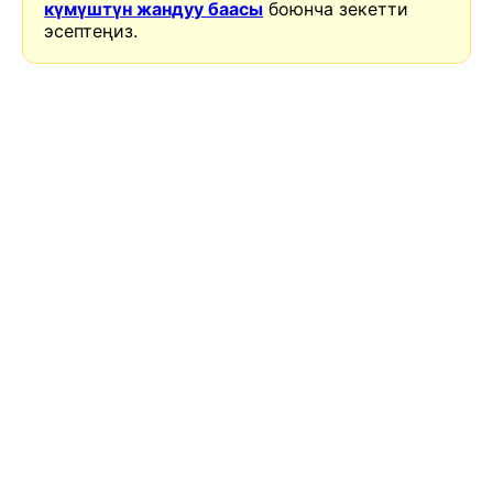
күмүштүн жандуу баасы
боюнча зекетти
эсептеңиз.