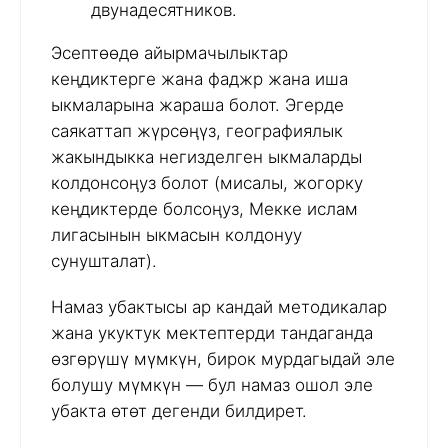
двунадесятников.
Эсептөөдө айырмачылыктар
кеңдиктерге жана фаджр жана иша
ыкмаларына жараша болот. Эгерде
саякаттап жүрсөңүз, географиялык
жакындыкка негизделген ыкмаларды
колдонсоңуз болот (мисалы, жогорку
кеңдиктерде болсоңуз, Мекке ислам
лигасынын ыкмасын колдонуу
сунушталат).
Намаз убактысы ар кандай методикалар
жана укуктук мектептерди тандаганда
өзгөрүшү мүмкүн, бирок мурдагыдай эле
болушу мүмкүн — бул намаз ошол эле
убакта өтөт дегенди билдирет.