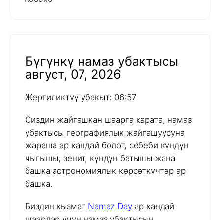
Бүгүнкү намаз убактысы
август, 07, 2026
Жергиликтүү убакыт: 06:57
Сиздин жайгашкан шаарга карата, намаз
убактысы географиялык жайгашуусуна
жараша ар кандай болот, себеби күндүн
чыгышы, зенит, күндүн батышы жана
башка астрономиялык көрсөткүчтөр ар
башка.
Биздин кызмат
Namaz Day
ар кандай
шаарлар үчүн намаз убактысын