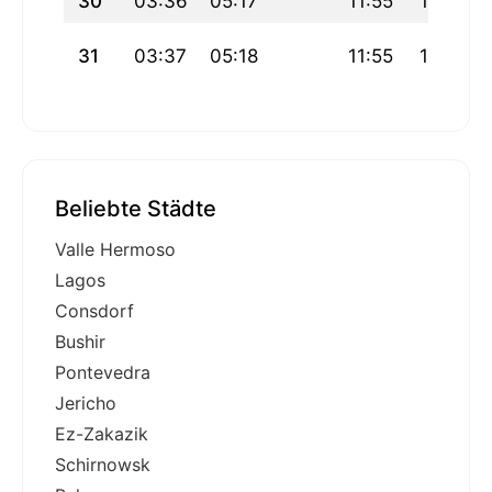
30
03:36
05:17
11:55
15:38
31
03:37
05:18
11:55
15:37
Beliebte Städte
Valle Hermoso
Lagos
Consdorf
Bushir
Pontevedra
Jericho
Ez-Zakazik
Schirnowsk