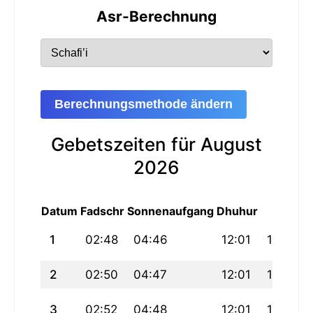
Asr-Berechnung
Berechnungsmethode ändern
Gebetszeiten für August
2026
Datum
Fadschr
Sonnenaufgang
Dhuhur
Asr
M
1
02:48
04:46
12:01
15:59
2
02:50
04:47
12:01
15:58
3
02:52
04:48
12:01
15:58