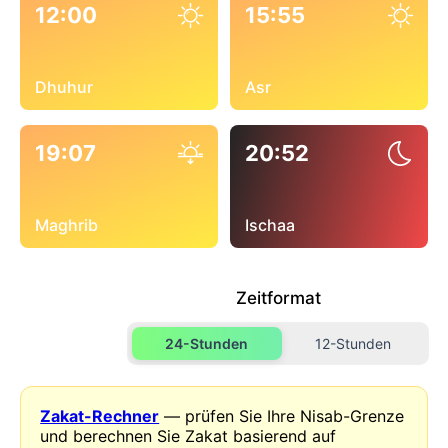
12:00
15:55
Dhuhur
Asr
19:07
20:52
Maghrib
Ischaa
Zeitformat
24-Stunden
12-Stunden
Zakat-Rechner
— prüfen Sie Ihre Nisab-Grenze
und berechnen Sie Zakat basierend auf