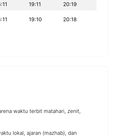
:11
19:11
20:19
:11
19:10
20:18
ena waktu terbit matahari, zenit,
ktu lokal, ajaran (mazhab), dan