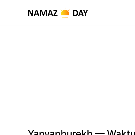
Yanyanburekh — Waktu