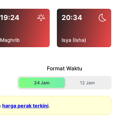
19:24
20:34
Maghrib
Isya (Isha)
Format Waktu
24 Jam
12 Jam
n
harga perak terkini
.