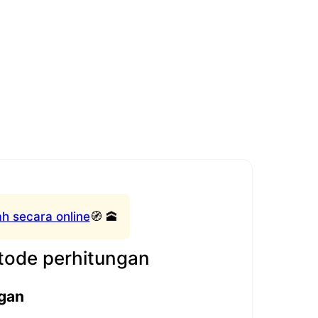
h secara online
🧭 🕋
ode perhitungan
gan