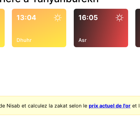
13:04
16:05
Dhuhr
Asr
de Nisab et calculez la zakat selon le
prix actuel de l'or
et 