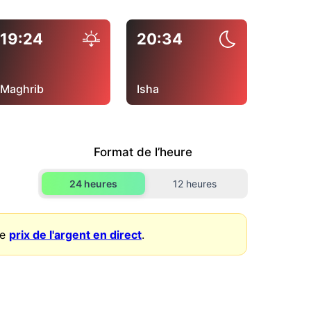
19:24
20:34
Maghrib
Isha
Format de l’heure
24 heures
12 heures
le
prix de l'argent en direct
.