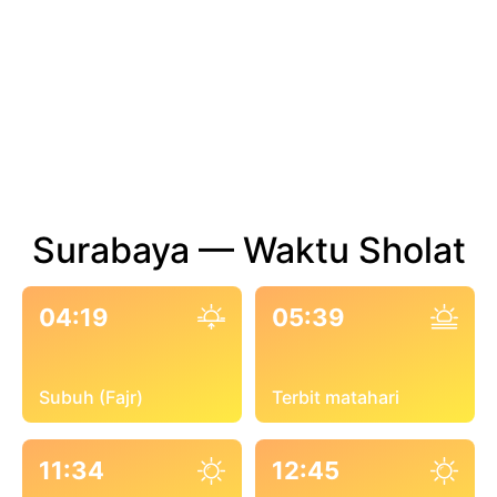
Surabaya — Waktu Sholat
04:19
05:39
Subuh (Fajr)
Terbit matahari
11:34
12:45