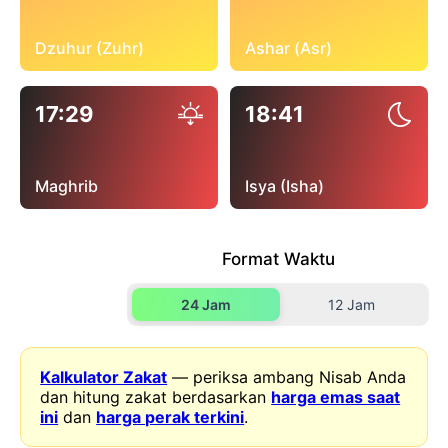
Dzuhur (Zuhr)
Ashar (Asr)
17:29
18:41
Maghrib
Isya (Isha)
Format Waktu
24 Jam
12 Jam
Kalkulator Zakat
— periksa ambang Nisab Anda
dan hitung zakat berdasarkan
harga emas saat
ini
dan
harga perak terkini
.