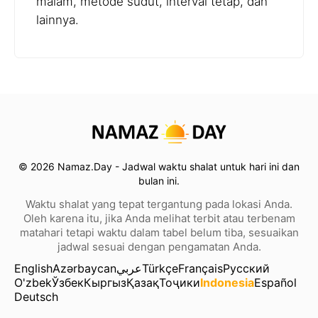
malam, metode sudut, interval tetap, dan
lainnya.
© 2026 Namaz.Day - Jadwal waktu shalat untuk hari ini dan
bulan ini.
Waktu shalat yang tepat tergantung pada lokasi Anda.
Oleh karena itu, jika Anda melihat terbit atau terbenam
matahari tetapi waktu dalam tabel belum tiba, sesuaikan
jadwal sesuai dengan pengamatan Anda.
English
Azərbaycan
عربي
Türkçe
Français
Русский
O'zbek
Ўзбек
Кыргыз
Қазақ
Тоҷики
Indonesia
Español
Deutsch